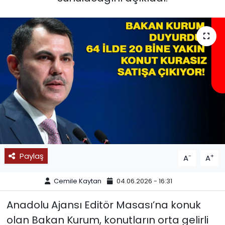
SPOR
11:11 MANŞET
Paylaş
-
+
A
A
Cemile Kaytan
04.06.2026 - 16:31
Anadolu Ajansı Editör Masası’na konuk
olan Bakan Kurum, konutların orta gelirli