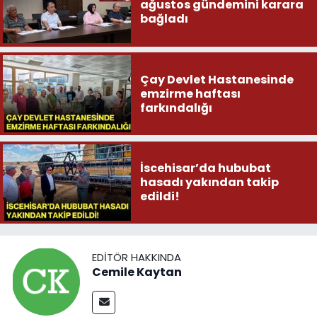
ağustos gündemini karara
bağladı
Çay Devlet Hastanesinde
emzirme haftası
farkındalığı
İscehisar’da hububat
hasadı yakından takip
edildi!
EDITÖR HAKKINDA
Cemile Kaytan