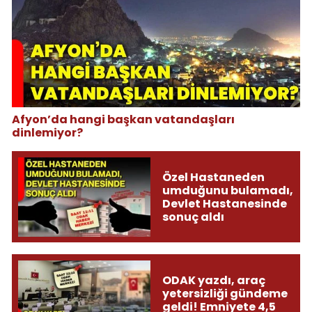
Afyon’da hangi başkan vatandaşları
dinlemiyor?
Özel Hastaneden
umduğunu bulamadı,
Devlet Hastanesinde
sonuç aldı
ODAK yazdı, araç
yetersizliği gündeme
geldi! Emniyete 4,5