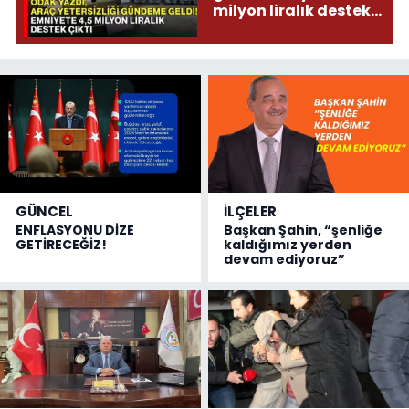
milyon liralık destek
çıktı
GÜNCEL
İLÇELER
ENFLASYONU DİZE
Başkan Şahin, “şenliğe
GETİRECEĞİZ!
kaldığımız yerden
devam ediyoruz”