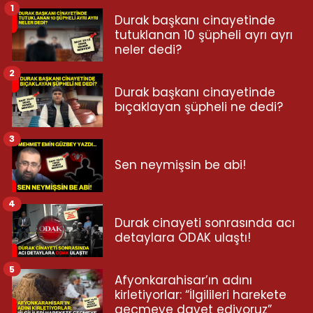
1
Durak başkanı cinayetinde
tutuklanan 10 şüpheli ayrı ayrı
neler dedi?
2
Durak başkanı cinayetinde
bıçaklayan şüpheli ne dedi?
3
Sen neymişsin be abi!
4
Durak cinayeti sonrasında acı
detaylara ODAK ulaştı!
5
Afyonkarahisar’ın adını
kirletiyorlar: “İlgilileri harekete
geçmeye davet ediyoruz”