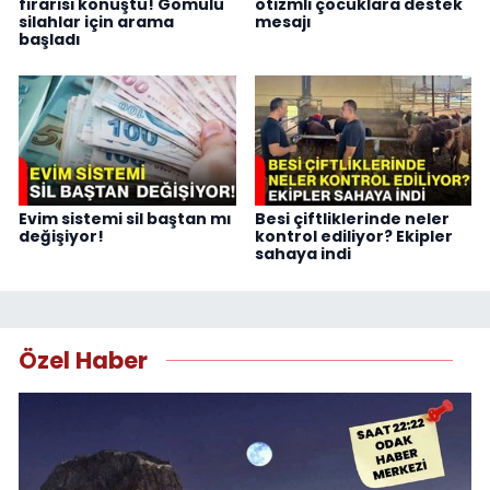
firarisi konuştu! Gömülü
otizmli çocuklara destek
silahlar için arama
mesajı
başladı
Evim sistemi sil baştan mı
Besi çiftliklerinde neler
değişiyor!
kontrol ediliyor? Ekipler
sahaya indi
Özel Haber