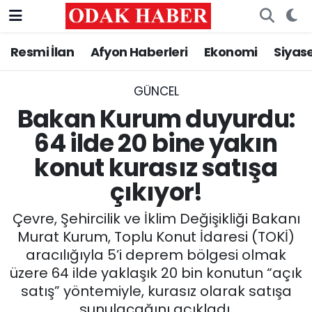
Resmi İlan
Afyon Haberleri
Ekonomi
Siyas
AFYONKARAHİSAR HABERLERİ
Nöbetçi Eczaneler
Resmi İlan
Hava Durumu
GÜNCEL
Bakan Kurum duyurdu:
ASAYİŞ
Trafik Durumu
64 ilde 20 bine yakın
konut kurasız satışa
GÜNCEL
Süper Lig Puan Durumu ve Fikstür
çıkıyor!
SİYASET
Tüm Manşetler
Çevre, Şehircilik ve İklim Değişikliği Bakanı
EĞİTİM
Son Dakika Haberleri
Murat Kurum, Toplu Konut İdaresi (TOKİ)
aracılığıyla 5’i deprem bölgesi olmak
MAGAZİN
Haber Arşivi
üzere 64 ilde yaklaşık 20 bin konutun “açık
satış” yöntemiyle, kurasız olarak satışa
SAĞLIK
sunulacağını açıkladı.