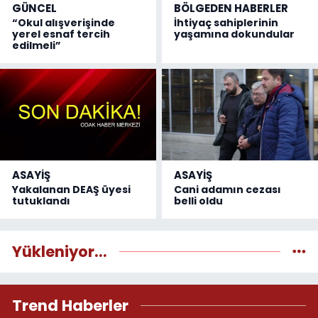
GÜNCEL
BÖLGEDEN HABERLER
“Okul alışverişinde
İhtiyaç sahiplerinin
yerel esnaf tercih
yaşamına dokundular
edilmeli”
ASAYİŞ
ASAYİŞ
Yakalanan DEAŞ üyesi
Cani adamın cezası
tutuklandı
belli oldu
Yükleniyor...
Trend Haberler