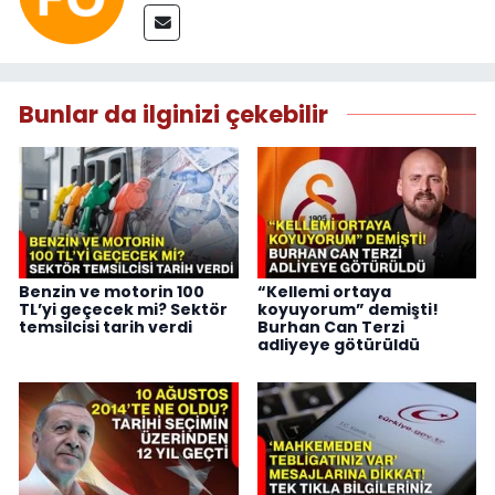
Bunlar da ilginizi çekebilir
Benzin ve motorin 100
“Kellemi ortaya
TL’yi geçecek mi? Sektör
koyuyorum” demişti!
temsilcisi tarih verdi
Burhan Can Terzi
adliyeye götürüldü