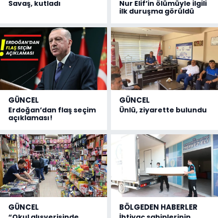
Savaş, kutladı
Nur Elif’in ölümüyle ilgili
ilk duruşma görüldü
GÜNCEL
GÜNCEL
Erdoğan’dan flaş seçim
Ünlü, ziyarette bulundu
açıklaması!
GÜNCEL
BÖLGEDEN HABERLER
“Okul alışverişinde
İhtiyaç sahiplerinin