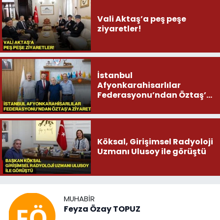
Vali Aktaş’a peş peşe
ziyaretler!
İstanbul
Afyonkarahisarlılar
Federasyonu’ndan Öztaş’a
ziyaret
Köksal, Girişimsel Radyoloji
Uzmanı Ulusoy ile görüştü
MUHABIR
Feyza Özay TOPUZ