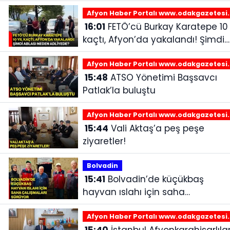
Afyon Haber Portalı www.odakgazetesi
16:01
FETÖ’cü Burkay Karatepe 10 yıl
kaçtı, Afyon’da yakalandı! Şimdi
ablası neden adliyede?
Afyon Haber Portalı www.odakgazetesi
15:48
ATSO Yönetimi Başsavcı
Patlak’la buluştu
Afyon Haber Portalı www.odakgazetesi
15:44
Vali Aktaş’a peş peşe
ziyaretler!
Bolvadin
15:41
Bolvadin’de küçükbaş
hayvan ıslahı için saha
çalışmaları sürüyor
Afyon Haber Portalı www.odakgazetesi