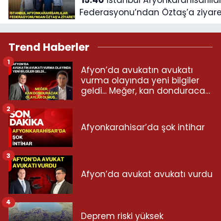
15:40
İstanbul Afyonkarahisarlılar
Federasyonu’ndan Öztaş’a ziyare
Trend Haberler
1
Afyon’da avukatın avukatı
vurma olayında yeni bilgiler
geldi... Meğer, kan donduracak
olaylar olmuş...
2
Afyonkarahisar’da şok intihar
3
Afyon’da avukat avukatı vurdu
4
Deprem riski yüksek