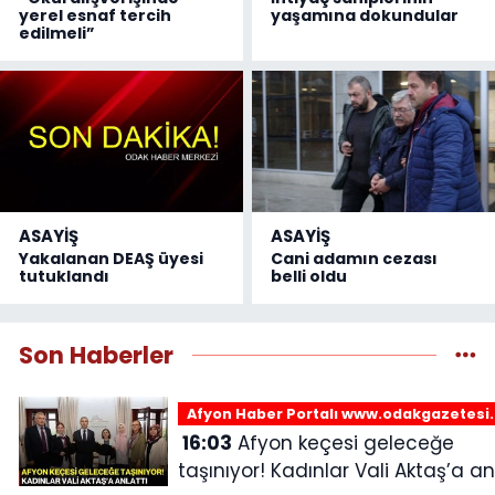
yerel esnaf tercih
yaşamına dokundular
edilmeli”
ASAYİŞ
ASAYİŞ
Yakalanan DEAŞ üyesi
Cani adamın cezası
tutuklandı
belli oldu
Son Haberler
Afyon Haber Portalı www.odakgazetesi
16:03
Afyon keçesi geleceğe
taşınıyor! Kadınlar Vali Aktaş’a an