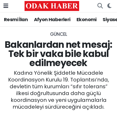
Resmi İlan
Afyon Haberleri
Ekonomi
Siyas
AFYONKARAHİSAR HABERLERİ
Afyonkarahisar Nöbetçi Eczaneler
Resmi İlan
Afyonkarahisar Hava Durumu
GÜNCEL
Bakanlardan net mesaj:
ASAYİŞ
Afyonkarahisar Namaz Vakitleri
Tek bir vaka bile kabul
edilmeyecek
GÜNCEL
Afyonkarahisar Trafik Yoğunluk Haritası
Kadına Yönelik Şiddetle Mücadele
SİYASET
Süper Lig Puan Durumu ve Fikstür
Koordinasyon Kurulu 19. Toplantısı’nda,
devletin tüm kurumları “sıfır tolerans”
EĞİTİM
Tüm Manşetler
ilkesi doğrultusunda daha güçlü
koordinasyon ve yeni uygulamalarla
MAGAZİN
Son Dakika Haberleri
mücadeleyi sürdüreceğini açıkladı.
SAĞLIK
Haber Arşivi