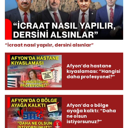
“İcraat nasıl yapılır, dersini alsınlar”
Afyon’da hastane
kıyaslaması: “Hangisi
daha profesyonel?”
Afyon’da o bölge
ayağa kalktı: “Daha
ne olsun
istiyorsunuz?”