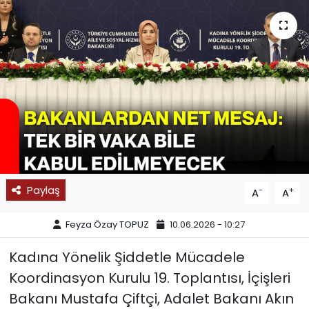
SPOR
11:11 MANŞET
Paylaş
-
+
A
A
Feyza Özay TOPUZ
10.06.2026 - 10:27
Kadına Yönelik Şiddetle Mücadele
Koordinasyon Kurulu 19. Toplantısı, İçişleri
Bakanı Mustafa Çiftçi, Adalet Bakanı Akın