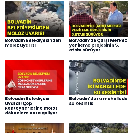
Bolvadin Belediyesinden
Bolvadin’de Çarşı Merkez
moloz uyarısı
yenileme projesinin 5.
etabı sürüyor
Bolvadin Belediyesi
Bolvadin'de iki mahallede
uyardı! Çöp
su kesintisi
konteynerlerine moloz
dökenlere ceza geliyor