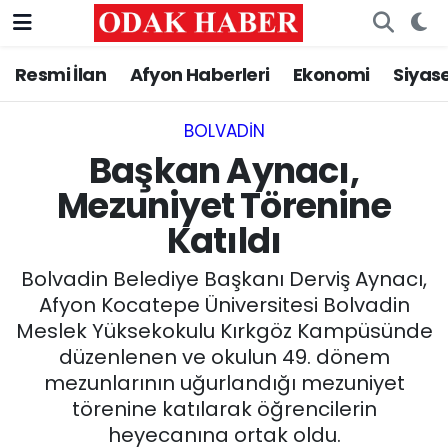
Resmi İlan
Afyon Haberleri
Ekonomi
Siyas
AFYONKARAHİSAR HABERLERİ
Nöbetçi Eczaneler
Resmi İlan
Hava Durumu
BOLVADIN
Başkan Aynacı,
ASAYİŞ
Trafik Durumu
Mezuniyet Törenine
Katıldı
GÜNCEL
Süper Lig Puan Durumu ve Fikstür
Bolvadin Belediye Başkanı Derviş Aynacı,
SİYASET
Tüm Manşetler
Afyon Kocatepe Üniversitesi Bolvadin
Meslek Yüksekokulu Kırkgöz Kampüsünde
EĞİTİM
Son Dakika Haberleri
düzenlenen ve okulun 49. dönem
mezunlarının uğurlandığı mezuniyet
MAGAZİN
Haber Arşivi
törenine katılarak öğrencilerin
SAĞLIK
heyecanına ortak oldu.