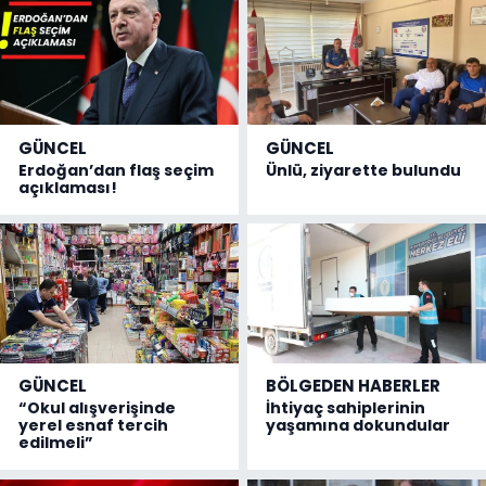
GÜNCEL
GÜNCEL
Erdoğan’dan flaş seçim
Ünlü, ziyarette bulundu
açıklaması!
GÜNCEL
BÖLGEDEN HABERLER
“Okul alışverişinde
İhtiyaç sahiplerinin
yerel esnaf tercih
yaşamına dokundular
edilmeli”