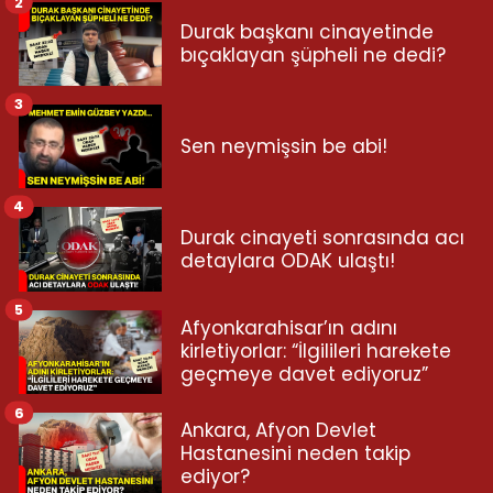
2
Durak başkanı cinayetinde
bıçaklayan şüpheli ne dedi?
3
Sen neymişsin be abi!
4
Durak cinayeti sonrasında acı
detaylara ODAK ulaştı!
5
Afyonkarahisar’ın adını
kirletiyorlar: “İlgilileri harekete
geçmeye davet ediyoruz”
6
Ankara, Afyon Devlet
Hastanesini neden takip
ediyor?