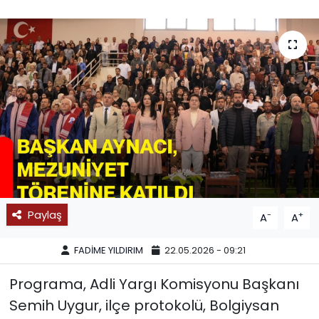
SPOR
11:11 MANŞET
Paylaş
-
+
A
A
FADİME YILDIRIM
22.05.2026 - 09:21
Programa, Adli Yargı Komisyonu Başkanı
Semih Uygur, ilçe protokolü, Bolgiysan