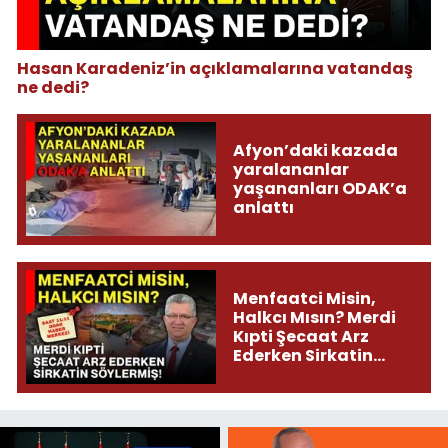
Hasan Karadeniz’in açıklamalarına vatandaş
ne dedi?
Afyon’daki kazada
yaralananlar
yaşananları ODAK’a
anlattı
Menfaatci Misin,
Halkcı Mısın? Merdi
Kıpti Şecaat Arz
Ederken Sirkatin
Söylermiş!