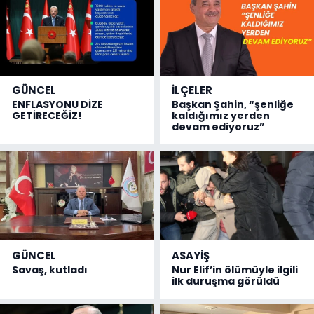
GÜNCEL
İLÇELER
ENFLASYONU DİZE
Başkan Şahin, “şenliğe
GETİRECEĞİZ!
kaldığımız yerden
devam ediyoruz”
GÜNCEL
ASAYİŞ
Savaş, kutladı
Nur Elif’in ölümüyle ilgili
ilk duruşma görüldü