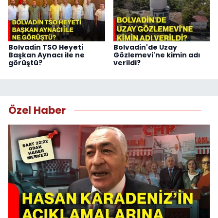
Bolvadin TSO Heyeti
Bolvadin'de Uzay
Başkan Aynacı ile ne
Gözlemevi'ne kimin adı
görüştü?
verildi?
Özel Haber