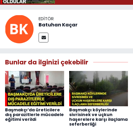
EDITÖR
Batuhan Kaçar
Bunlar da ilginizi çekebilir
Başmakçı’da üreticilere
Başmakçı köylerinde
dış parazitlerle mücadele
sivrisinek ve uçkun
eğitimi verildi
haşerelere karşı ilaçlama
seferberliği