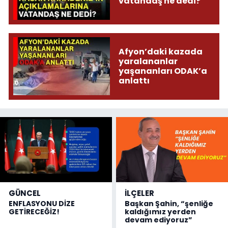
vatandaş ne dedi?
Afyon’daki kazada
yaralananlar
yaşananları ODAK’a
anlattı
GÜNCEL
İLÇELER
ENFLASYONU DİZE
Başkan Şahin, “şenliğe
GETİRECEĞİZ!
kaldığımız yerden
devam ediyoruz”