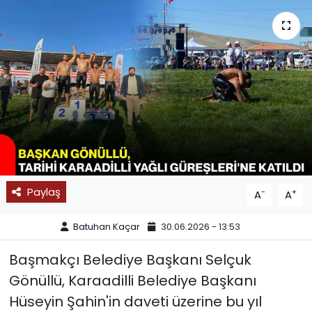
SPOR
11:11 MANŞET
Paylaş
-
+
A
A
Batuhan Kaçar
30.06.2026 - 13:53
Başmakçı Belediye Başkanı Selçuk
Gönüllü, Karaadilli Belediye Başkanı
Hüseyin Şahin'in daveti üzerine bu yıl