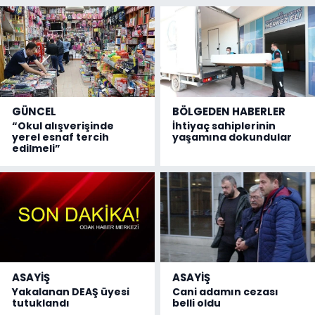
GÜNCEL
BÖLGEDEN HABERLER
“Okul alışverişinde
İhtiyaç sahiplerinin
yerel esnaf tercih
yaşamına dokundular
edilmeli”
ASAYİŞ
ASAYİŞ
Yakalanan DEAŞ üyesi
Cani adamın cezası
tutuklandı
belli oldu