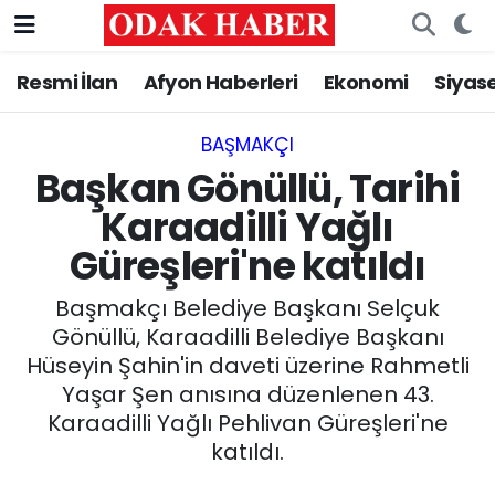
Resmi İlan
Afyon Haberleri
Ekonomi
Siyas
AFYONKARAHİSAR HABERLERİ
Nöbetçi Eczaneler
Resmi İlan
Hava Durumu
BAŞMAKÇI
Başkan Gönüllü, Tarihi
ASAYİŞ
Trafik Durumu
Karaadilli Yağlı
Güreşleri'ne katıldı
GÜNCEL
Süper Lig Puan Durumu ve Fikstür
Başmakçı Belediye Başkanı Selçuk
SİYASET
Tüm Manşetler
Gönüllü, Karaadilli Belediye Başkanı
Hüseyin Şahin'in daveti üzerine Rahmetli
EĞİTİM
Son Dakika Haberleri
Yaşar Şen anısına düzenlenen 43.
Karaadilli Yağlı Pehlivan Güreşleri'ne
MAGAZİN
Haber Arşivi
katıldı.
SAĞLIK