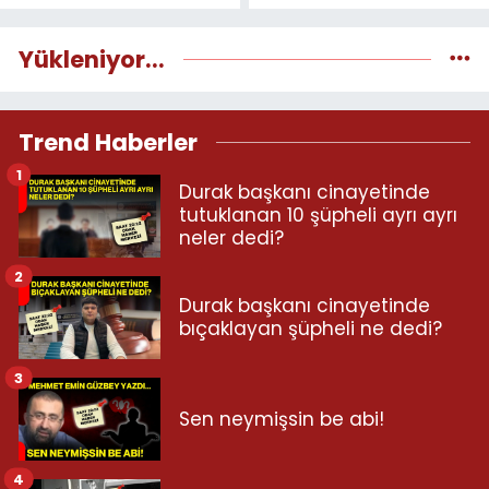
Yükleniyor...
Trend Haberler
1
Durak başkanı cinayetinde
tutuklanan 10 şüpheli ayrı ayrı
neler dedi?
2
Durak başkanı cinayetinde
bıçaklayan şüpheli ne dedi?
3
Sen neymişsin be abi!
4