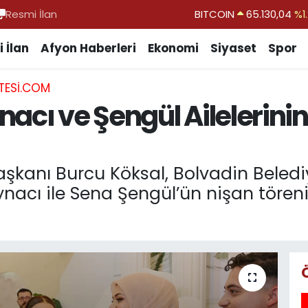
Resmi İlan
DOLAR
47,7106
%0.1
EURO
55,1652
%0.2
 İlan
Afyon Haberleri
Ekonomi
Siyaset
Spor
STERLİN
64,4046
%0.3
TESI.COM
GRAM ALTIN
6618.49
%2.1
nacı ve Şengül Ailelerini
BİST100
13.773
%-1
şkanı Burcu Köksal, Bolvadin Beledi
nacı ile Sena Şengül’ün nişan töreni