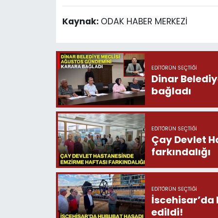
Kaynak:
ODAK HABER MERKEZİ
EDITÖRÜN SEÇTIĞI
Dinar Beledi
bağladı
EDITÖRÜN SEÇTIĞI
Çay Devlet H
farkındalığı
EDITÖRÜN SEÇTIĞI
İscehisar’da
edildi!