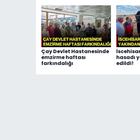
Çay Devlet Hastanesinde
İscehisa
emzirme haftası
hasadı y
farkındalığı
edildi!