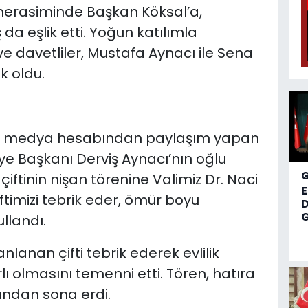
merasiminde Başkan Köksal’a,
da eşlik etti. Yoğun katılımla
ve davetliler, Mustafa Aynacı ile Sena
k oldu.
yal medya hesabından paylaşım yapan
ye Başkanı Derviş Aynacı’nın oğlu
ftinin nişan törenine Valimiz Dr. Naci
çiftimizi tebrik eder, ömür boyu
D
G
ullandı.
nlanan çifti tebrik ederek evlilik
rlı olmasını temenni etti. Tören, hatıra
dından sona erdi.