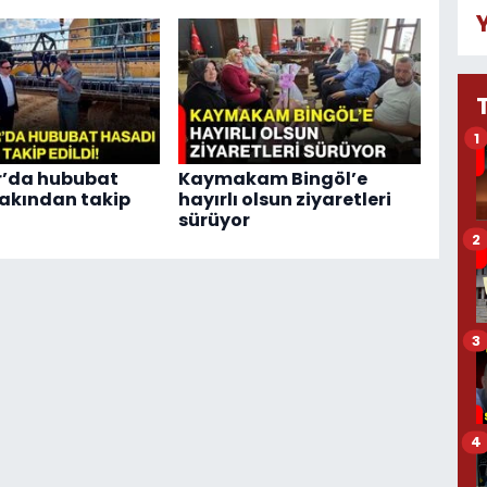
1
r’da hububat
Kaymakam Bingöl’e
akından takip
hayırlı olsun ziyaretleri
sürüyor
2
3
4