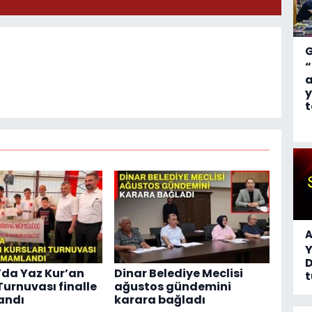
“
a
y
t
A
D
da Yaz Kur’an
Dinar Belediye Meclisi
t
Turnuvası finalle
ağustos gündemini
andı
karara bağladı