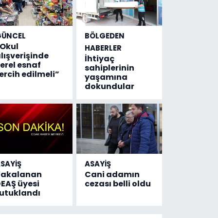
GÜNCEL
BÖLGEDEN
Okul
HABERLER
lışverişinde
İhtiyaç
erel esnaf
sahiplerinin
ercih edilmeli”
yaşamına
dokundular
SAYİŞ
ASAYİŞ
Yakalanan
Cani adamın
EAŞ üyesi
cezası belli oldu
utuklandı