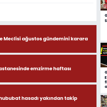
S
ye Meclisi ağustos gündemini karara
astanesinde emzirme haftası
f
a
 hububat hasadı yakından takip