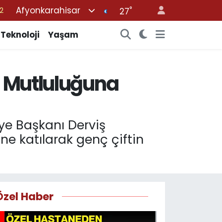
Afyonkarahisar
°
27
7
7
Teknoloji
Yaşam
5
2
n Mutluluğuna
9
ye Başkanı Derviş
ne katılarak genç çiftin
Özel Haber