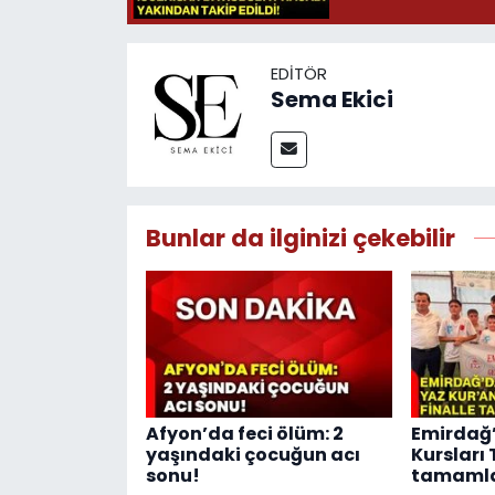
EDITÖR
Sema Ekici
Bunlar da ilginizi çekebilir
Afyon’da feci ölüm: 2
Emirdağ’
yaşındaki çocuğun acı
Kursları 
sonu!
tamaml