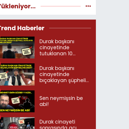
Yükleniyor...
Trend Haberler
Durak başkanı
cinayetinde
tutuklanan 10
şüpheli ayrı ayrı
neler dedi?
Durak başkanı
cinayetinde
bıçaklayan şüpheli
ne dedi?
Sen neymişsin be
abi!
Durak cinayeti
sonrasında acı