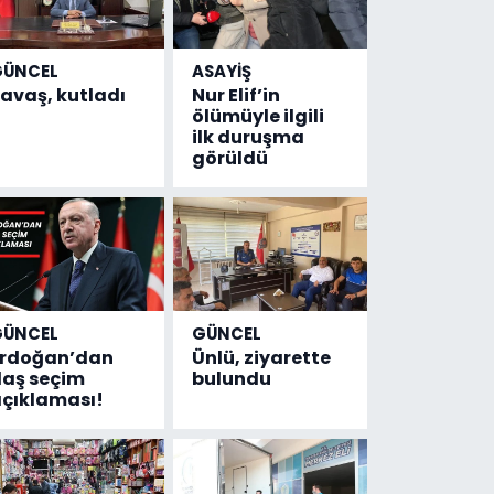
GÜNCEL
ASAYİŞ
avaş, kutladı
Nur Elif’in
ölümüyle ilgili
ilk duruşma
görüldü
GÜNCEL
GÜNCEL
Erdoğan’dan
Ünlü, ziyarette
laş seçim
bulundu
çıklaması!