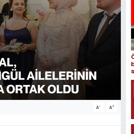
-
+
A
A