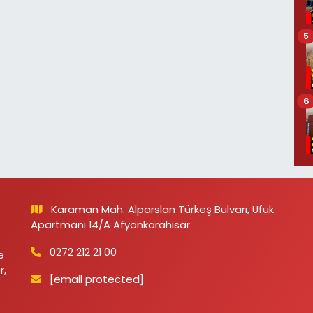
5
6
Karaman Mah. Alparslan Türkeş Bulvarı, Ufuk
Apartmanı 14/A Afyonkarahisar
0272 212 21 00
e
r,
[email protected]