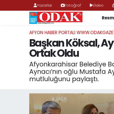
Yazarlar
Fotoğraf
Video
Resmi
AFYONKARAHİSAR HABERLERİ
Nöbetçi Eczaneler
Resmi İlan
Hava Durumu
AFYON HABER PORTALI WWW.ODAKGAZE
Başkan Köksal, Ay
ASAYİŞ
Trafik Durumu
Ortak Oldu
GÜNCEL
Süper Lig Puan Durumu ve Fikstür
Afyonkarahisar Belediye Ba
Aynacı’nın oğlu Mustafa Ay
SİYASET
Tüm Manşetler
mutluluğunu paylaştı.
EĞİTİM
Son Dakika Haberleri
MAGAZİN
Haber Arşivi
SAĞLIK