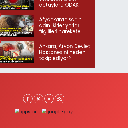
detaylara ODAK
ulaştı!
Afyonkarahisar’ın
adını kirletiyorlar:
“İlgilileri harekete
geçmeye davet
ediyoruz”
Ankara, Afyon Devlet
Hastanesini neden
takip ediyor?