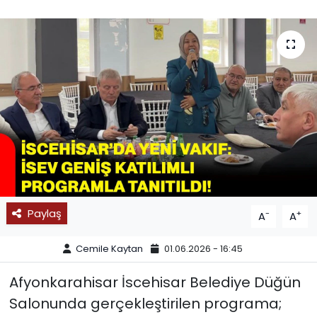
SPOR
11:11 MANŞET
Paylaş
-
+
A
A
Cemile Kaytan
01.06.2026 - 16:45
Afyonkarahisar İscehisar Belediye Düğün
Salonunda gerçekleştirilen programa;