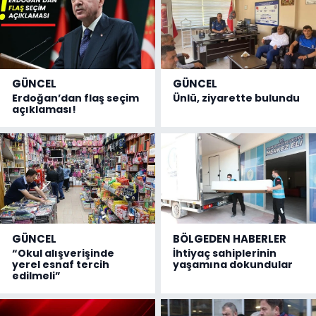
GÜNCEL
GÜNCEL
Erdoğan’dan flaş seçim
Ünlü, ziyarette bulundu
açıklaması!
GÜNCEL
BÖLGEDEN HABERLER
“Okul alışverişinde
İhtiyaç sahiplerinin
yerel esnaf tercih
yaşamına dokundular
edilmeli”