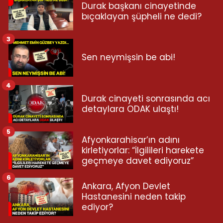
Durak başkanı cinayetinde
bıçaklayan şüpheli ne dedi?
3
Sen neymişsin be abi!
4
Durak cinayeti sonrasında acı
detaylara ODAK ulaştı!
5
Afyonkarahisar’ın adını
kirletiyorlar: “İlgilileri harekete
geçmeye davet ediyoruz”
6
Ankara, Afyon Devlet
Hastanesini neden takip
ediyor?