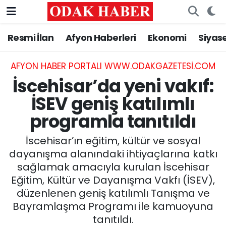
Resmi İlan
Afyon Haberleri
Ekonomi
Siyas
AFYONKARAHİSAR HABERLERİ
Nöbetçi Eczaneler
Resmi İlan
Hava Durumu
AFYON HABER PORTALI WWW.ODAKGAZETESI.COM
İscehisar’da yeni vakıf:
ASAYİŞ
Trafik Durumu
İSEV geniş katılımlı
programla tanıtıldı
GÜNCEL
Süper Lig Puan Durumu ve Fikstür
İscehisar’ın eğitim, kültür ve sosyal
SİYASET
Tüm Manşetler
dayanışma alanındaki ihtiyaçlarına katkı
sağlamak amacıyla kurulan İscehisar
EĞİTİM
Son Dakika Haberleri
Eğitim, Kültür ve Dayanışma Vakfı (İSEV),
düzenlenen geniş katılımlı Tanışma ve
MAGAZİN
Haber Arşivi
Bayramlaşma Programı ile kamuoyuna
SAĞLIK
tanıtıldı.