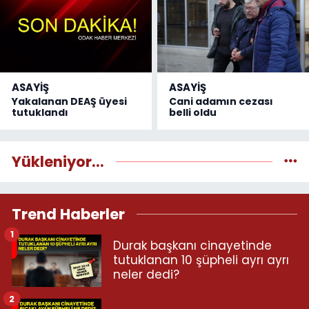
ASAYİŞ
ASAYİŞ
Yakalanan DEAŞ üyesi
Cani adamın cezası
tutuklandı
belli oldu
Yükleniyor...
Trend Haberler
1
Durak başkanı cinayetinde
tutuklanan 10 şüpheli ayrı ayrı
neler dedi?
2