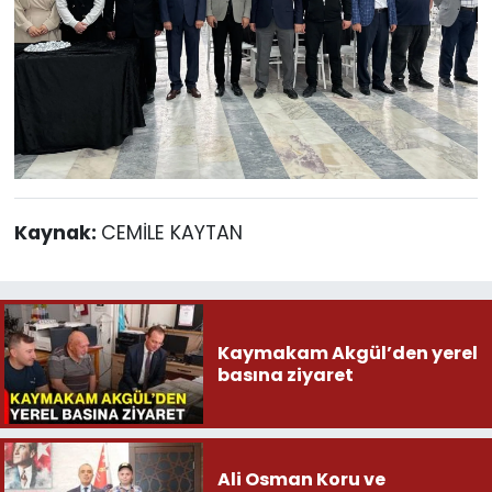
Kaynak:
CEMİLE KAYTAN
Kaymakam Akgül’den yerel
basına ziyaret
Ali Osman Koru ve