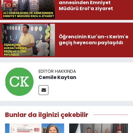
annesinden Emniyet
Müdürü Erol’a ziyaret
Öğrencinin Kur'an-ı Kerim'e
geçiş heyecanı paylaşıldı
EDITÖR HAKKINDA
Cemile Kaytan
Bunlar da ilginizi çekebilir