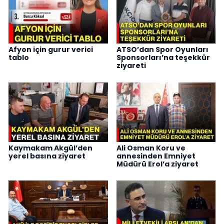
Afyon için gurur verici
ATSO’dan Spor Oyunları
tablo
Sponsorları’na teşekkür
ziyareti
Kaymakam Akgül’den
Ali Osman Koru ve
yerel basına ziyaret
annesinden Emniyet
Müdürü Erol’a ziyaret