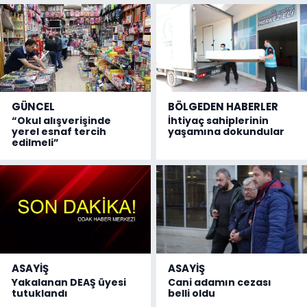
GÜNCEL
BÖLGEDEN HABERLER
“Okul alışverişinde
İhtiyaç sahiplerinin
yerel esnaf tercih
yaşamına dokundular
edilmeli”
ASAYİŞ
ASAYİŞ
Yakalanan DEAŞ üyesi
Cani adamın cezası
tutuklandı
belli oldu