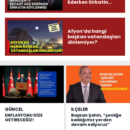
Ederken Sirkatin
Söylermiş!
Afyon’da hangi
başkan vatandaşları
dinlemiyor?
GÜNCEL
İLÇELER
ENFLASYONU DİZE
Başkan Şahin, “şenliğe
GETİRECEĞİZ!
kaldığımız yerden
devam ediyoruz”