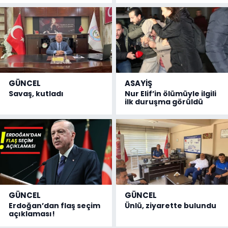
GÜNCEL
ASAYİŞ
Savaş, kutladı
Nur Elif’in ölümüyle ilgili
ilk duruşma görüldü
GÜNCEL
GÜNCEL
Erdoğan’dan flaş seçim
Ünlü, ziyarette bulundu
açıklaması!