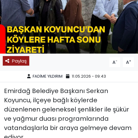
SPOR
11:11 MANŞET
Paylaş
-
+
A
A
FADİME YILDIRIM
11.05.2026 - 09:43
Emirdağ Belediye Başkanı Serkan
Koyuncu, ilçeye bağlı köylerde
düzenlenen geleneksel şenlikler ile şükür
ve yağmur duası programlarında
vatandaşlarla bir araya gelmeye devam
ediyor.