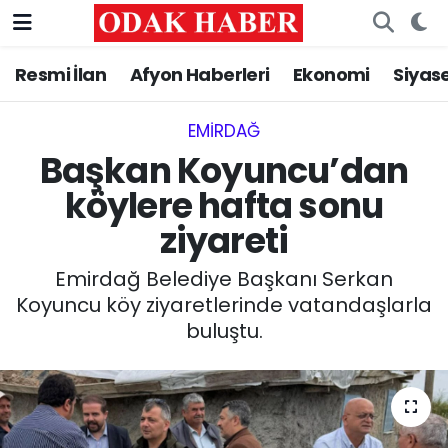
Resmi İlan
Afyon Haberleri
Ekonomi
Siyas
AFYONKARAHİSAR HABERLERİ
Nöbetçi Eczaneler
Resmi İlan
Hava Durumu
EMIRDAĞ‎
Başkan Koyuncu’dan
ASAYİŞ
Trafik Durumu
köylere hafta sonu
ziyareti
GÜNCEL
Süper Lig Puan Durumu ve Fikstür
Emirdağ Belediye Başkanı Serkan
SİYASET
Tüm Manşetler
Koyuncu köy ziyaretlerinde vatandaşlarla
buluştu.
EĞİTİM
Son Dakika Haberleri
MAGAZİN
Haber Arşivi
SAĞLIK