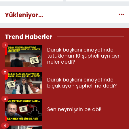
Yükleniyor...
Trend Haberler
1
Durak başkanı cinayetinde
tutuklanan 10 şüpheli ayrı ayrı
neler dedi?
2
Durak başkanı cinayetinde
bıçaklayan şüpheli ne dedi?
3
Sen neymişsin be abi!
4