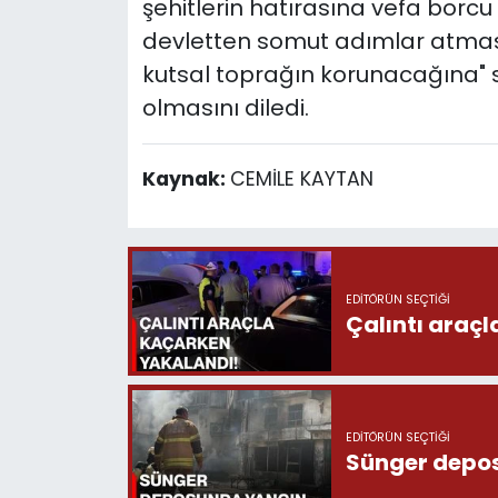
şehitlerin hatırasına vefa borcu
devletten somut adımlar atmasını
kutsal toprağın korunacağına" sö
olmasını diledi.
Kaynak:
CEMİLE KAYTAN
EDITÖRÜN SEÇTIĞI
Çalıntı araç
EDITÖRÜN SEÇTIĞI
Sünger depo