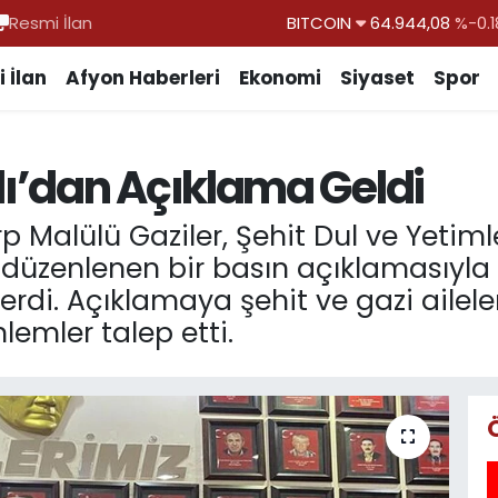
Resmi İlan
DOLAR
47,7436
%0.1
EURO
55,2510
%0.3
 İlan
Afyon Haberleri
Ekonomi
Siyaset
Spor
STERLİN
64,4811
%0.3
GRAM ALTIN
6660.55
%0.0
ı’dan Açıklama Geldi
BİST100
13.779
%-1
BITCOIN
64.944,08
%-0.1
 Malülü Gaziler, Şehit Dul ve Yetiml
 düzenlenen bir basın açıklamasıyla 
erdi. Açıklamaya şehit ve gazi aileler
emler talep etti.