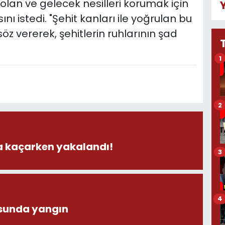
 olan ve gelecek nesilleri korumak için
 istedi. "Şehit kanları ile yoğrulan bu
z vererek, şehitlerin ruhlarının şad
1
2
la kaçarken yakalandı!
3
4
sunda yangın