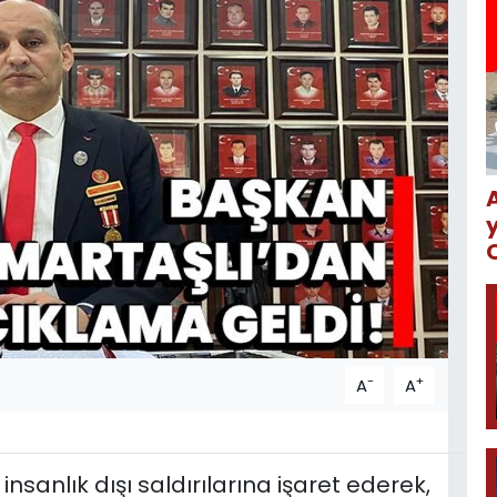
-
+
A
A
nsanlık dışı saldırılarına işaret ederek,