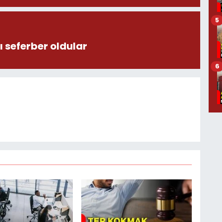
5
 seferber oldular
6