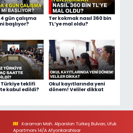
4 gün çalışma
Ter kokmak nasıl 360 bin
i başlıyor?
TL’ye mal oldu?
Türkiye teklifi
Okul kayıtlarında yeni
te kabul edildi?
dönem! Veliler dikkat
Karaman Mah. Alparslan Türkeş Bulvarı, Ufuk
Apartmanı 14/A Afyonkarahisar