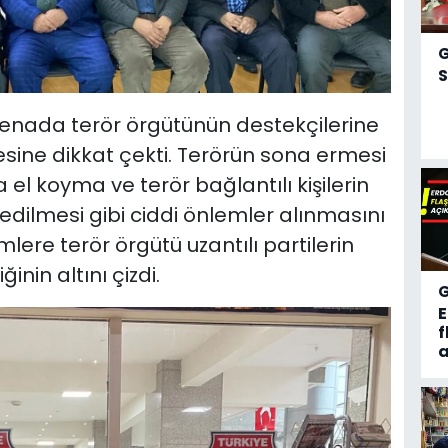
S
renada terör örgütünün destekçilerine
sine dikkat çekti. Terörün sona ermesi
a el koyma ve terör bağlantılı kişilerin
edilmesi gibi ciddi önlemler alınmasını
mlere terör örgütü uzantılı partilerin
nin altını çizdi.
f
a