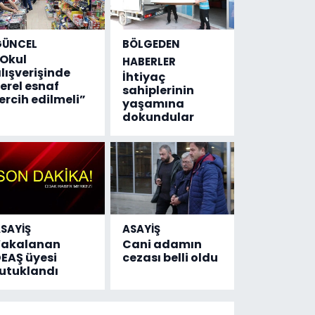
GÜNCEL
BÖLGEDEN
Okul
HABERLER
lışverişinde
İhtiyaç
erel esnaf
sahiplerinin
ercih edilmeli”
yaşamına
dokundular
SAYİŞ
ASAYİŞ
Yakalanan
Cani adamın
EAŞ üyesi
cezası belli oldu
utuklandı