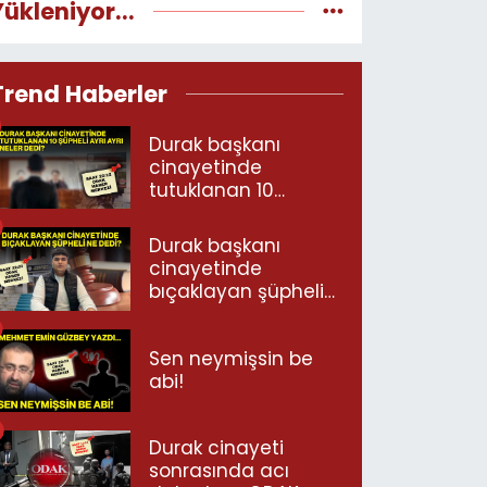
Yükleniyor...
Trend Haberler
Durak başkanı
cinayetinde
tutuklanan 10
şüpheli ayrı ayrı
neler dedi?
Durak başkanı
cinayetinde
bıçaklayan şüpheli
ne dedi?
Sen neymişsin be
abi!
Durak cinayeti
sonrasında acı