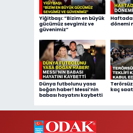
Yiğitbaşı: “Bizim en büyük
Haftada 
gücümüz sevgimiz ve
dönemi m
güvenimiz”
Dünya futbolunu yasa
Terörsüz 
boğan haber! Messi’nin
kaç saat
babası hayatını kaybetti