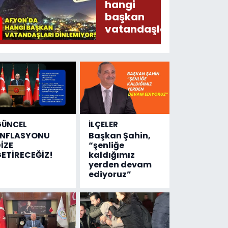
Arz
hangi
Ederken
başkan
Sirkatin
vatandaşları
Söylermiş!
dinlemiyor?
GÜNCEL
İLÇELER
ENFLASYONU
Başkan Şahin,
İZE
“şenliğe
ETİRECEĞİZ!
kaldığımız
yerden devam
ediyoruz”