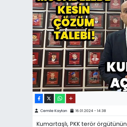
SPOR
11:11 MANŞET
Cemile Kaytan
16.01.2024 - 14:38
Kumartaşlı, PKK terör örgütünün i