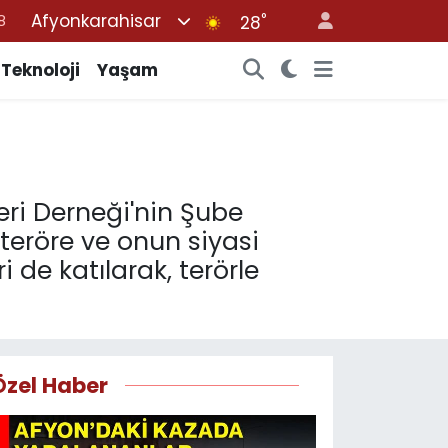
Afyonkarahisar
°
8
28
2
Teknoloji
Yaşam
8
3
4
8
eri Derneği'nin Şube
teröre ve onun siyasi
i de katılarak, terörle
Özel Haber