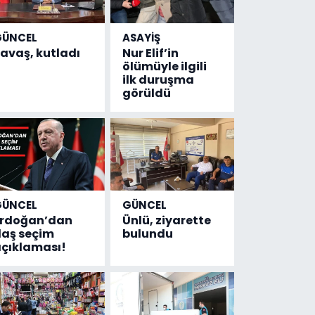
GÜNCEL
ASAYİŞ
avaş, kutladı
Nur Elif’in
ölümüyle ilgili
ilk duruşma
görüldü
GÜNCEL
GÜNCEL
Erdoğan’dan
Ünlü, ziyarette
laş seçim
bulundu
çıklaması!