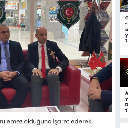
“
a
y
t
A
D
t
ülemez olduğuna işaret ederek,