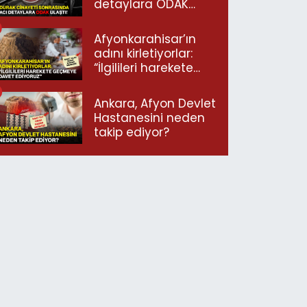
detaylara ODAK
ulaştı!
Afyonkarahisar’ın
adını kirletiyorlar:
“İlgilileri harekete
geçmeye davet
ediyoruz”
Ankara, Afyon Devlet
Hastanesini neden
takip ediyor?