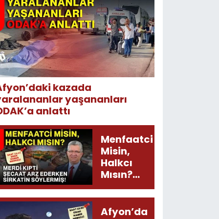
Afyon’daki kazada
yaralananlar yaşananları
ODAK’a anlattı
Menfaatci
Misin,
Halkcı
Mısın?
Merdi
Kıpti
Şecaat
Afyon’da