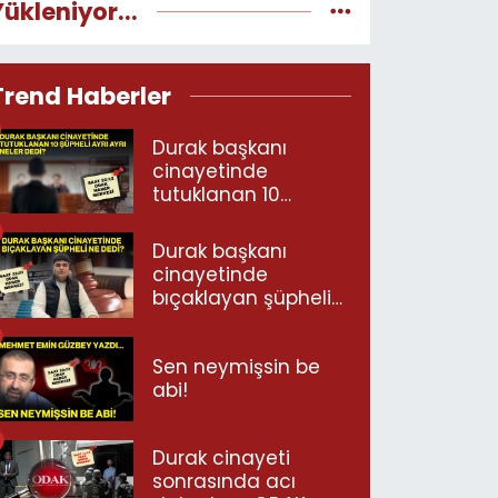
Yükleniyor...
Trend Haberler
Durak başkanı
cinayetinde
tutuklanan 10
şüpheli ayrı ayrı
neler dedi?
Durak başkanı
cinayetinde
bıçaklayan şüpheli
ne dedi?
Sen neymişsin be
abi!
Durak cinayeti
sonrasında acı