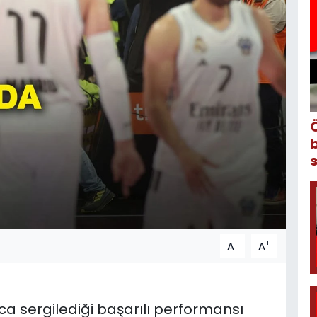
-
+
A
A
ca sergilediği başarılı performansı