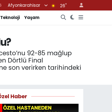
Afyonkarahisar
°
26
6
2
Teknoloji
Yaşam
7
4
du?
4
ncesto’nu 92-85 mağlup
n Dörtlü Final
ne son verirken tarihindeki
Özel Haber