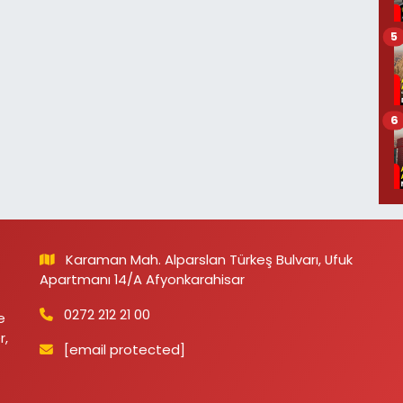
5
6
Karaman Mah. Alparslan Türkeş Bulvarı, Ufuk
Apartmanı 14/A Afyonkarahisar
0272 212 21 00
e
r,
[email protected]