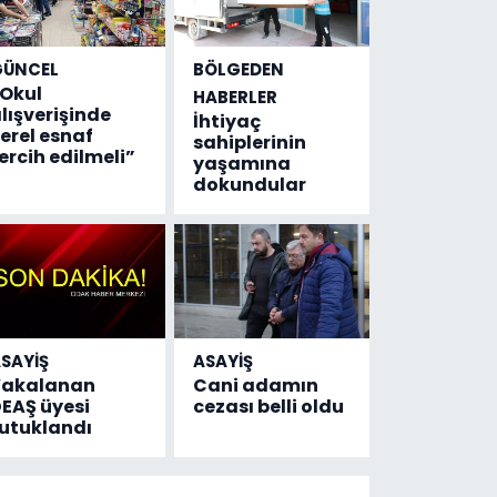
GÜNCEL
BÖLGEDEN
Okul
HABERLER
lışverişinde
İhtiyaç
erel esnaf
sahiplerinin
ercih edilmeli”
yaşamına
dokundular
SAYİŞ
ASAYİŞ
Yakalanan
Cani adamın
EAŞ üyesi
cezası belli oldu
utuklandı