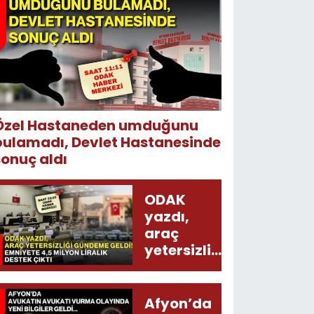
Özel Hastaneden umduğunu
bulamadı, Devlet Hastanesinde
sonuç aldı
ODAK
yazdı,
araç
yetersizliği
gündeme
geldi!
Emniyete
Afyon’da