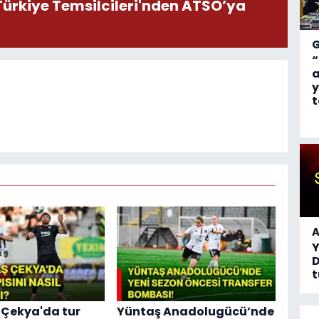
ürkiye Temsilcileri'nden ATSO’ya
“
a
y
t
A
D
t
 Çekya'da tur
Yüntaş Anadolugücü’nde