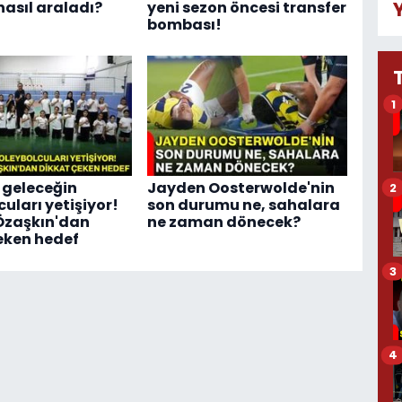
nasıl araladı?
yeni sezon öncesi transfer
bombası!
1
 geleceğin
Jayden Oosterwolde'nin
2
uları yetişiyor!
son durumu ne, sahalara
Özaşkın'dan
ne zaman dönecek?
eken hedef
3
4