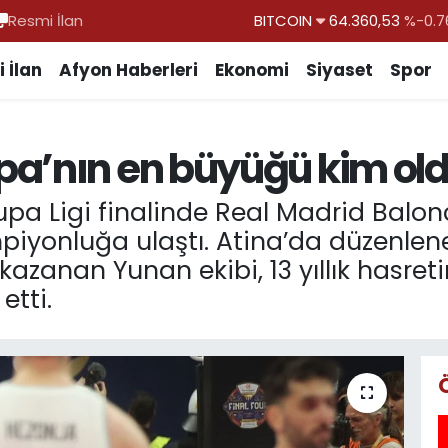
Resmi İlan
DOLAR
47,7143
%0.1
EURO
55,0317
%-0.0
 İlan
Afyon Haberleri
Ekonomi
Siyaset
Spor
STERLİN
64,2463
%0.0
GRAM ALTIN
6574.81
%1.4
pa’nın en büyüğü kim ol
BİST100
13.887
%6
pa Ligi finalinde Real Madrid Balo
iyonluğa ulaştı. Atina’da düzenlene
zanan Yunan ekibi, 13 yıllık hasreti
etti.