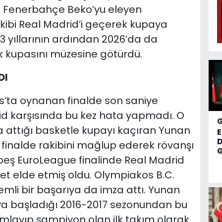
de Fenerbahçe Beko’yu eleyen
akibi Real Madrid’i geçerek kupaya
13 yıllarının ardından 2026’da da
 kupasını müzesine götürdü.
DI
s’ta oynanan finalde son saniye
id karşısında bu kez hata yapmadı. O
da attığı basketle kupayı kaçıran Yunan
D
 finalde rakibini mağlup ederek rövanşı
G
 beş EuroLeague finalinde Real Madrid
iyet elde etmiş oldu. Olympiakos B.C.
mli bir başarıya da imza attı. Yunan
aya başladığı 2016-2017 sezonundan bu
layıp şampiyon olan ilk takım olarak