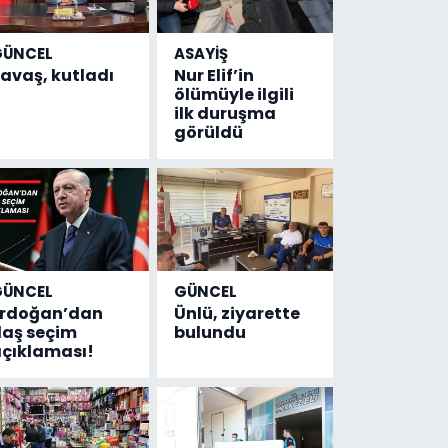
GÜNCEL
ASAYİŞ
avaş, kutladı
Nur Elif’in
ölümüyle ilgili
ilk duruşma
görüldü
GÜNCEL
GÜNCEL
Erdoğan’dan
Ünlü, ziyarette
laş seçim
bulundu
çıklaması!