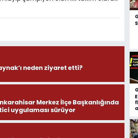
S
aynak’ı neden ziyaret etti?
onkarahisar Merkez İlçe Başkanlığında
f
a
tici uygulaması sürüyor