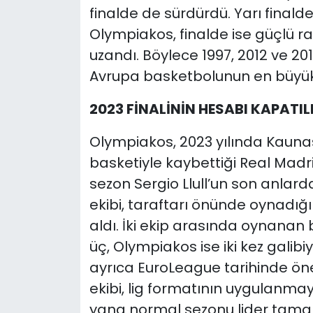
finalde de sürdürdü. Yarı final
Olympiakos, finalde ise güçlü r
uzandı. Böylece 1997, 2012 ve 20
Avrupa basketbolunun en büyük
2023 FİNALİNİN HESABI KAPATIL
Olympiakos, 2023 yılında Kauna
basketiyle kaybettiği Real Madr
sezon Sergio Llull’un son anlar
ekibi, taraftarı önünde oynadığı
aldı. İki ekip arasında oynanan
üç, Olympiakos ise iki kez galib
ayrıca EuroLeague tarihinde öne
ekibi, lig formatının uygulanm
yana normal sezonu lider tamam