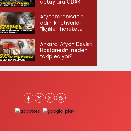
detaylara ODAK
ulaştı!
Afyonkarahisar’ın
adını kirletiyorlar:
“İlgilileri harekete
geçmeye davet
ediyoruz”
Ankara, Afyon Devlet
Hastanesini neden
takip ediyor?