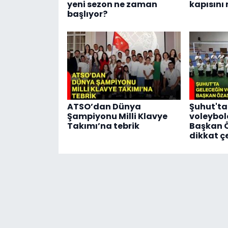
yeni sezon ne zaman
kapısını 
başlıyor?
ATSO’dan Dünya
Şuhut'ta
Şampiyonu Milli Klavye
voleybolc
Takımı’na tebrik
Başkan 
dikkat ç