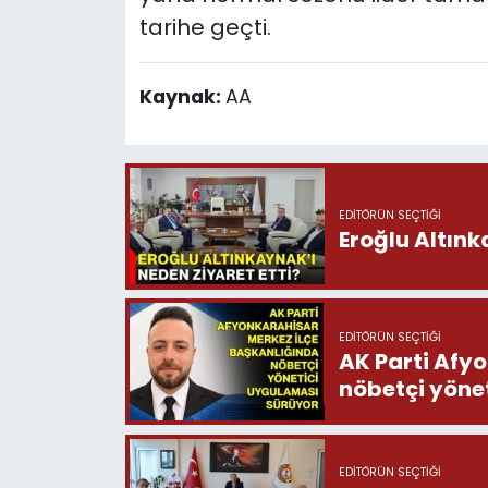
tarihe geçti.
Kaynak:
AA
EDITÖRÜN SEÇTIĞI
Eroğlu Altınk
EDITÖRÜN SEÇTIĞI
AK Parti Afy
nöbetçi yöne
EDITÖRÜN SEÇTIĞI