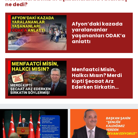
ne dedi?
Afyon’daki kazada
yaralananlar
yaşananları ODAK’a
anlattı
Menfaatci Misin,
Halkcı Mısın? Merdi
Kıpti Şecaat Arz
Ederken Sirkatin
Söylermiş!