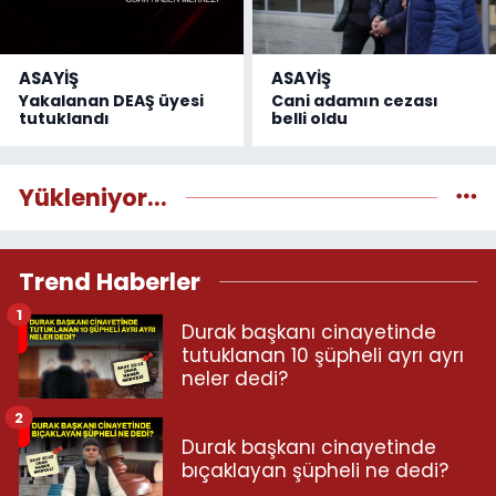
ASAYİŞ
ASAYİŞ
Yakalanan DEAŞ üyesi
Cani adamın cezası
tutuklandı
belli oldu
Yükleniyor...
Trend Haberler
1
Durak başkanı cinayetinde
tutuklanan 10 şüpheli ayrı ayrı
neler dedi?
2
Durak başkanı cinayetinde
bıçaklayan şüpheli ne dedi?