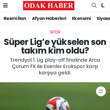
Resmi İlan
Afyon Haberleri
Ekonomi
Siyas
AFYONKARAHİSAR HABERLERİ
Nöbetçi Eczaneler
Resmi İlan
Hava Durumu
SPOR
Süper Lig’e yükselen son
ASAYİŞ
Trafik Durumu
takım kim oldu?
GÜNCEL
Süper Lig Puan Durumu ve Fikstür
Trendyol 1. Lig play-off finalinde Arca
Çorum FK ile Esenler Erokspor karşı
SİYASET
Tüm Manşetler
karşıya geldi.
EĞİTİM
Son Dakika Haberleri
MAGAZİN
Haber Arşivi
SAĞLIK