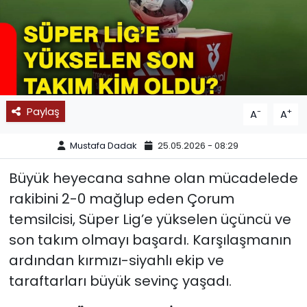
SPOR
11:11 MANŞET
Paylaş
-
+
A
A
Mustafa Dadak
25.05.2026 - 08:29
Büyük heyecana sahne olan mücadelede
rakibini 2-0 mağlup eden Çorum
temsilcisi, Süper Lig’e yükselen üçüncü ve
son takım olmayı başardı. Karşılaşmanın
ardından kırmızı-siyahlı ekip ve
taraftarları büyük sevinç yaşadı.