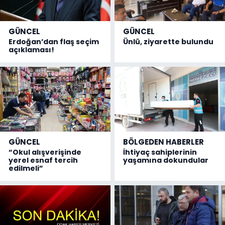
GÜNCEL
GÜNCEL
Erdoğan’dan flaş seçim
Ünlü, ziyarette bulundu
açıklaması!
GÜNCEL
BÖLGEDEN HABERLER
“Okul alışverişinde
İhtiyaç sahiplerinin
yerel esnaf tercih
yaşamına dokundular
edilmeli”