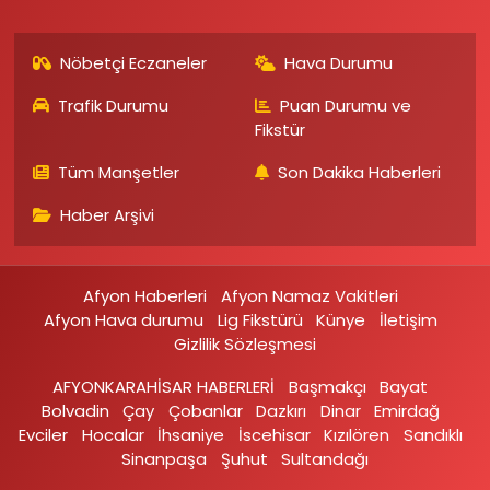
Nöbetçi Eczaneler
Hava Durumu
Trafik Durumu
Puan Durumu ve
Fikstür
Tüm Manşetler
Son Dakika Haberleri
Haber Arşivi
Afyon Haberleri
Afyon Namaz Vakitleri
Afyon Hava durumu
Lig Fikstürü
Künye
İletişim
Gizlilik Sözleşmesi
AFYONKARAHİSAR HABERLERİ
Başmakçı
Bayat
Bolvadin
Çay
Çobanlar
Dazkırı
Dinar
Emirdağ‎
Evciler‎
Hocalar
İhsaniye‎
İscehisar
Kızılören‎
Sandıklı‎
Sinanpaşa
Şuhut
Sultandağı