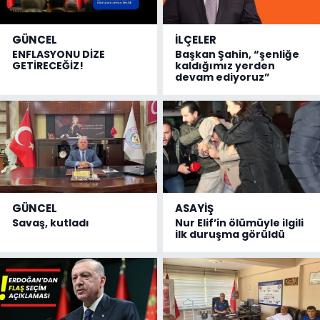
GÜNCEL
İLÇELER
ENFLASYONU DİZE
Başkan Şahin, “şenliğe
GETİRECEĞİZ!
kaldığımız yerden
devam ediyoruz”
GÜNCEL
ASAYİŞ
Savaş, kutladı
Nur Elif’in ölümüyle ilgili
ilk duruşma görüldü