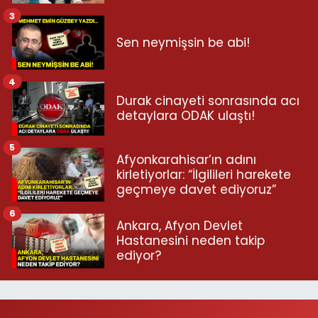
3
Sen neymişsin be abi!
4
Durak cinayeti sonrasında acı
detaylara ODAK ulaştı!
5
Afyonkarahisar’ın adını
kirletiyorlar: “İlgilileri harekete
geçmeye davet ediyoruz”
6
Ankara, Afyon Devlet
Hastanesini neden takip
ediyor?