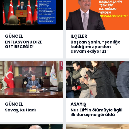
GÜNCEL
İLÇELER
ENFLASYONU DİZE
Başkan Şahin, “şenliğe
GETİRECEĞİZ!
kaldığımız yerden
devam ediyoruz”
GÜNCEL
ASAYİŞ
Savaş, kutladı
Nur Elif’in ölümüyle ilgili
ilk duruşma görüldü