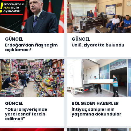
GÜNCEL
GÜNCEL
Erdoğan’dan flaş seçim
Ünlü, ziyarette bulundu
açıklaması!
GÜNCEL
BÖLGEDEN HABERLER
“Okul alışverişinde
İhtiyaç sahiplerinin
yerel esnaf tercih
yaşamına dokundular
edilmeli”