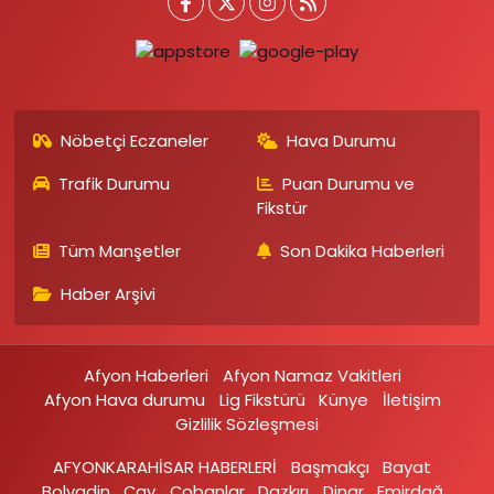
Nöbetçi Eczaneler
Hava Durumu
Trafik Durumu
Puan Durumu ve
Fikstür
Tüm Manşetler
Son Dakika Haberleri
Haber Arşivi
Afyon Haberleri
Afyon Namaz Vakitleri
Afyon Hava durumu
Lig Fikstürü
Künye
İletişim
Gizlilik Sözleşmesi
AFYONKARAHİSAR HABERLERİ
Başmakçı
Bayat
Bolvadin
Çay
Çobanlar
Dazkırı
Dinar
Emirdağ‎