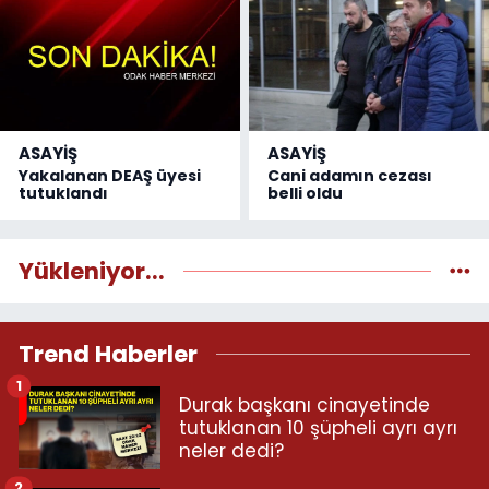
ASAYİŞ
ASAYİŞ
Yakalanan DEAŞ üyesi
Cani adamın cezası
tutuklandı
belli oldu
Yükleniyor...
Trend Haberler
1
Durak başkanı cinayetinde
tutuklanan 10 şüpheli ayrı ayrı
neler dedi?
2