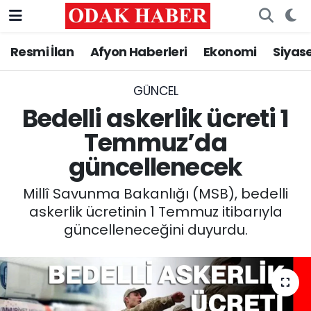
Resmi İlan
Afyon Haberleri
Ekonomi
Siyas
AFYONKARAHİSAR HABERLERİ
Nöbetçi Eczaneler
Resmi İlan
Hava Durumu
GÜNCEL
Bedelli askerlik ücreti 1
ASAYİŞ
Trafik Durumu
Temmuz’da
güncellenecek
GÜNCEL
Süper Lig Puan Durumu ve Fikstür
Millî Savunma Bakanlığı (MSB), bedelli
SİYASET
Tüm Manşetler
askerlik ücretinin 1 Temmuz itibarıyla
güncelleneceğini duyurdu.
EĞİTİM
Son Dakika Haberleri
MAGAZİN
Haber Arşivi
SAĞLIK