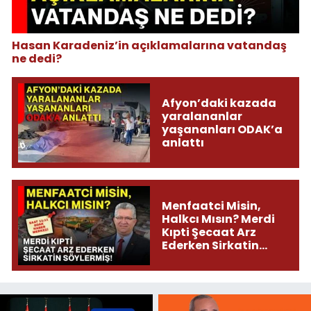
Hasan Karadeniz’in açıklamalarına vatandaş
ne dedi?
Afyon’daki kazada
yaralananlar
yaşananları ODAK’a
anlattı
Menfaatci Misin,
Halkcı Mısın? Merdi
Kıpti Şecaat Arz
Ederken Sirkatin
Söylermiş!