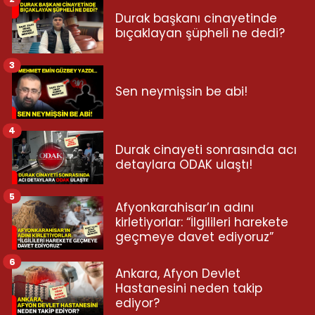
Durak başkanı cinayetinde
bıçaklayan şüpheli ne dedi?
3
Sen neymişsin be abi!
4
Durak cinayeti sonrasında acı
detaylara ODAK ulaştı!
5
Afyonkarahisar’ın adını
kirletiyorlar: “İlgilileri harekete
geçmeye davet ediyoruz”
6
Ankara, Afyon Devlet
Hastanesini neden takip
ediyor?