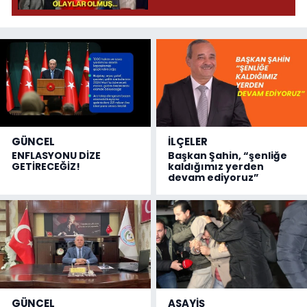
donduracak olaylar
olmuş...
GÜNCEL
İLÇELER
ENFLASYONU DİZE
Başkan Şahin, “şenliğe
GETİRECEĞİZ!
kaldığımız yerden
devam ediyoruz”
GÜNCEL
ASAYİŞ