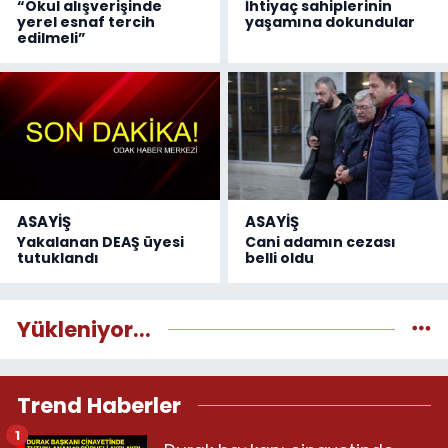
“Okul alışverişinde
İhtiyaç sahiplerinin
yerel esnaf tercih
yaşamına dokundular
edilmeli”
ASAYİŞ
ASAYİŞ
Yakalanan DEAŞ üyesi
Cani adamın cezası
tutuklandı
belli oldu
Yükleniyor...
Trend Haberler
1