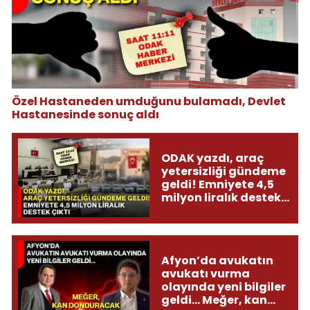
Özel Hastaneden umduğunu bulamadı, Devlet
Hastanesinde sonuç aldı
ODAK yazdı, araç
yetersizliği gündeme
geldi! Emniyete 4,5
milyon liralık destek
çıktı
Afyon’da avukatın
avukatı vurma
olayında yeni bilgiler
geldi... Meğer, kan