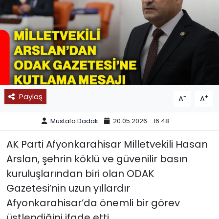
SPOR
11:11 MANŞET
Paylaş
-
+
A
A
Mustafa Dadak
20.05.2026 - 16:48
AK Parti Afyonkarahisar Milletvekili Hasan
Arslan, şehrin köklü ve güvenilir basın
kuruluşlarından biri olan ODAK
Gazetesi’nin uzun yıllardır
Afyonkarahisar’da önemli bir görev
üstlendiğini ifade etti.