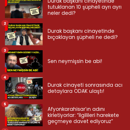
Durak başkanı cinayetinde
tutuklanan 10 şüpheli ayrı ayrı
neler dedi?
2
Durak başkanı cinayetinde
bıçaklayan şüpheli ne dedi?
3
Sen neymişsin be abi!
4
Durak cinayeti sonrasında acı
detaylara ODAK ulaştı!
5
Afyonkarahisar’ın adını
kirletiyorlar: “İlgilileri harekete
geçmeye davet ediyoruz”