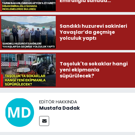
Emiraliğlu sahada
incelemelerde bulundu
Sandıklı huzurevi sakinleri
Yavaşlar’da geçmişe
yolculuk yaptı
Taşoluk'ta sokaklar hangi
yeni ekipmanla
süpürülecek?
EDITÖR HAKKINDA
Mustafa Dadak