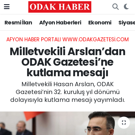
Resmi İlan
Afyon Haberleri
Ekonomi
Siyas
AFYONKARAHİSAR HABERLERİ
Nöbetçi Eczaneler
Resmi İlan
Hava Durumu
AFYON HABER PORTALI WWW.ODAKGAZETESI.COM
Milletvekili Arslan’dan
ASAYİŞ
Trafik Durumu
ODAK Gazetesi’ne
kutlama mesajı
GÜNCEL
Süper Lig Puan Durumu ve Fikstür
Milletvekili Hasan Arslan, ODAK
SİYASET
Tüm Manşetler
Gazetesi’nin 32. kuruluş yıl dönümü
dolayısıyla kutlama mesajı yayımladı.
EĞİTİM
Son Dakika Haberleri
MAGAZİN
Haber Arşivi
SAĞLIK