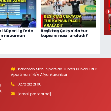
6
l Süper Ligi'nde
Beşiktaş Çekya'da tur
on ne zaman
kapısını nasıl araladı?
?
Karaman Mah. Alparslan Türkeş Bulvarı, Ufuk
Apartmanı 14/A Afyonkarahisar
0272 212 21 00
e
r,
[email protected]