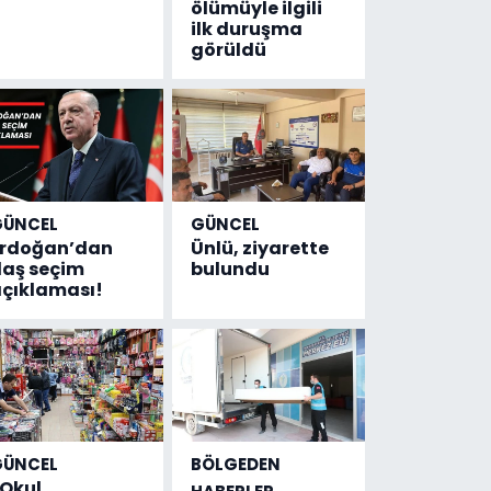
ölümüyle ilgili
ilk duruşma
görüldü
GÜNCEL
GÜNCEL
Erdoğan’dan
Ünlü, ziyarette
laş seçim
bulundu
çıklaması!
GÜNCEL
BÖLGEDEN
Okul