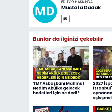
EDITÖR HAKKINDA
Mustafa Dadak
Bunlar da ilginizi çekebilir
TMF Asbaşkanı Mahmut
2027 İsp
Nedim Akülke gelecek
İstanbul
hedefleri için ne dedi?
oynanac
eşleşmele