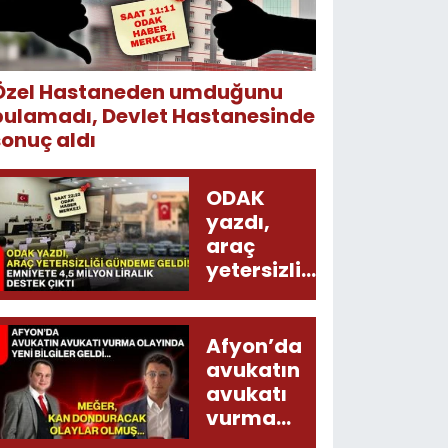
Özel Hastaneden umduğunu
bulamadı, Devlet Hastanesinde
sonuç aldı
ODAK
yazdı,
araç
yetersizliği
gündeme
geldi!
Emniyete
Afyon’da
4,5 milyon
avukatın
liralık
avukatı
destek
vurma
çıktı
olayında