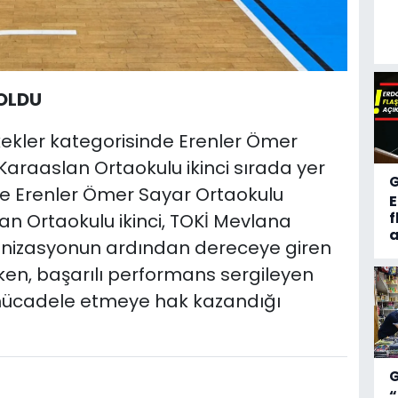
 OLDU
ekler kategorisinde Erenler Ömer
 Karaaslan Ortaokulu ikinci sırada yer
 ise Erenler Ömer Sayar Ortaokulu
f
an Ortaokulu ikinci, TOKİ Mevlana
a
anizasyonun ardından dereceye giren
irken, başarılı performans sergileyen
mücadele etmeye hak kazandığı
“