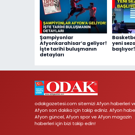
Şampiyonlar
Basketbo
Afyonkarahisar’a geliyor!
yeni sez
İşte tarihi buluşmanın
başlıyor
detayları
odakgazetesi.com sitemizi Afyon haberleri v
Afyon son dakika için takip ediniz. Afyon habe
Afyon güncel, Afyon spor ve Afyon magazin
haberleri için bizi takip edin!