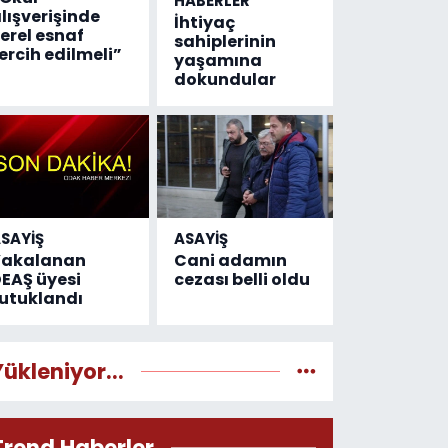
HABERLER
lışverişinde
İhtiyaç
erel esnaf
sahiplerinin
ercih edilmeli”
yaşamına
dokundular
SAYİŞ
ASAYİŞ
Yakalanan
Cani adamın
EAŞ üyesi
cezası belli oldu
utuklandı
Yükleniyor...
Trend Haberler