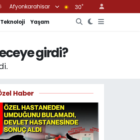
Afyonkarahisar
°
7
30
1
Teknoloji
Yaşam
2
4
eceye girdi?
4
6
i.
Özel Haber