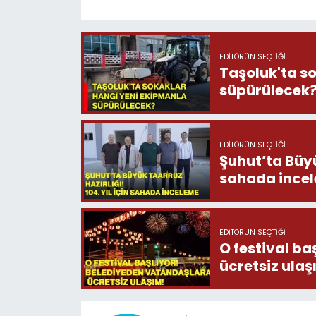
EDITÖRÜN SEÇTIĞI
Taşoluk'ta s
süpürülecek
EDITÖRÜN SEÇTIĞI
Şuhut’ta Büyük
sahada ince
EDITÖRÜN SEÇTIĞI
O festival b
ücretsiz ula