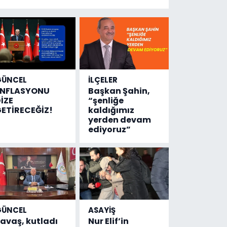
yeni bilgiler
geldi...
Meğer, kan
donduracak
olaylar
olmuş...
GÜNCEL
İLÇELER
ENFLASYONU
Başkan Şahin,
İZE
“şenliğe
ETİRECEĞİZ!
kaldığımız
yerden devam
ediyoruz”
GÜNCEL
ASAYİŞ
avaş, kutladı
Nur Elif’in