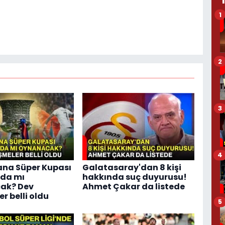
1
2
3
4
ana Süper Kupası
Galatasaray'dan 8 kişi
'da mı
hakkında suç duyurusu!
ak? Dev
Ahmet Çakar da listede
r belli oldu
5