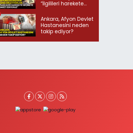
“İlgilileri harekete
geçmeye davet
ediyoruz”
Ankara, Afyon Devlet
Hastanesini neden
takip ediyor?