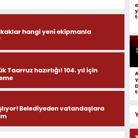
a
y
t
okaklar hangi yeni ekipmanla
?
 Taarruz hazırlığı! 104. yıl için
A
leme
D
t
aşlıyor! Belediyeden vatandaşlara
şım