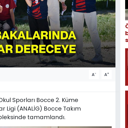
-
+
A
A
kul Sporları Bocce 2. Küme
lar Ligi (ANALİG) Bocce Takım
pleksinde tamamlandı.