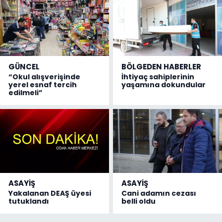
GÜNCEL
BÖLGEDEN HABERLER
“Okul alışverişinde
İhtiyaç sahiplerinin
yerel esnaf tercih
yaşamına dokundular
edilmeli”
ASAYİŞ
ASAYİŞ
Yakalanan DEAŞ üyesi
Cani adamın cezası
tutuklandı
belli oldu