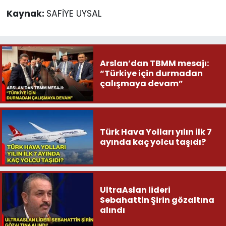
Kaynak:
SAFİYE UYSAL
Arslan’dan TBMM mesajı:
“Türkiye için durmadan
çalışmaya devam”
Türk Hava Yolları yılın ilk 7
ayında kaç yolcu taşıdı?
UltraAslan lideri
Sebahattin Şirin gözaltına
alındı