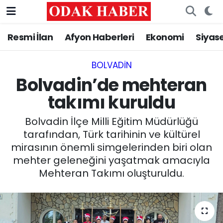
Resmi İlan
Afyon Haberleri
Ekonomi
Siyas
AFYONKARAHİSAR HABERLERİ
Nöbetçi Eczaneler
Resmi İlan
Hava Durumu
BOLVADIN
Bolvadin’de mehteran
ASAYİŞ
Trafik Durumu
takımı kuruldu
GÜNCEL
Süper Lig Puan Durumu ve Fikstür
Bolvadin İlçe Milli Eğitim Müdürlüğü
tarafından, Türk tarihinin ve kültürel
SİYASET
Tüm Manşetler
mirasının önemli simgelerinden biri olan
mehter geleneğini yaşatmak amacıyla
EĞİTİM
Son Dakika Haberleri
Mehteran Takımı oluşturuldu.
MAGAZİN
Haber Arşivi
SAĞLIK