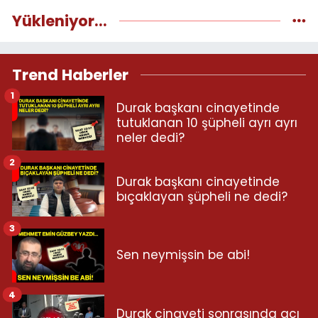
Yükleniyor...
Trend Haberler
1
Durak başkanı cinayetinde
tutuklanan 10 şüpheli ayrı ayrı
neler dedi?
2
Durak başkanı cinayetinde
bıçaklayan şüpheli ne dedi?
3
Sen neymişsin be abi!
4
Durak cinayeti sonrasında acı