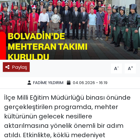
SPOR
11:11 MANŞET
Paylaş
-
+
A
A
FADİME YILDIRIM
04.06.2026 - 16:19
İlçe Milli Eğitim Müdürlüğü binası önünde
gerçekleştirilen programda, mehter
kültürünün gelecek nesillere
aktarılmasına yönelik önemli bir adım
atıldı. Etkinlikte, köklü medeniyet