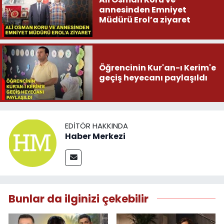
annesinden Emniyet
Müdürü Erol’a ziyaret
Öğrencinin Kur'an-ı Kerim'e
geçiş heyecanı paylaşıldı
EDITÖR HAKKINDA
Haber Merkezi
Bunlar da ilginizi çekebilir