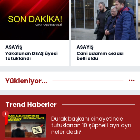
ASAYİŞ
ASAYİŞ
Yakalanan DEAŞ üyesi
Cani adamın cezası
tutuklandı
belli oldu
Yükleniyor...
Trend Haberler
1
Durak başkanı cinayetinde
tutuklanan 10 şüpheli ayrı ayrı
neler dedi?