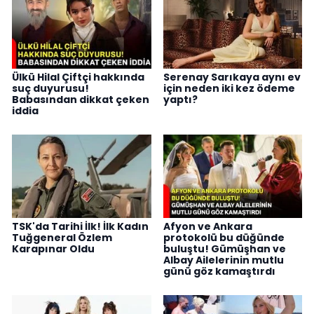
Ülkü Hilal Çiftçi hakkında
Serenay Sarıkaya aynı ev
suç duyurusu!
için neden iki kez ödeme
Babasından dikkat çeken
yaptı?
iddia
TSK'da Tarihi İlk! İlk Kadın
Afyon ve Ankara
Tuğgeneral Özlem
protokolü bu düğünde
Karapınar Oldu
buluştu! Gümüşhan ve
Albay Ailelerinin mutlu
günü göz kamaştırdı