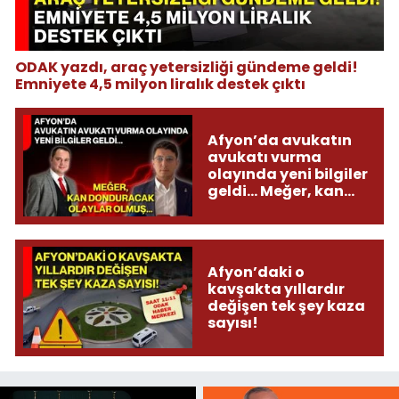
ODAK yazdı, araç yetersizliği gündeme geldi!
Emniyete 4,5 milyon liralık destek çıktı
Afyon’da avukatın
avukatı vurma
olayında yeni bilgiler
geldi... Meğer, kan
donduracak olaylar
olmuş...
Afyon’daki o
kavşakta yıllardır
değişen tek şey kaza
sayısı!