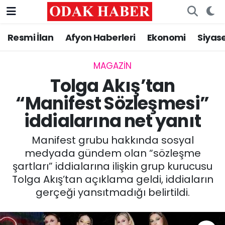
Resmi İlan
Afyon Haberleri
Ekonomi
Siyas
AFYONKARAHİSAR HABERLERİ
Nöbetçi Eczaneler
Resmi İlan
Hava Durumu
MAGAZİN
Tolga Akış’tan
ASAYİŞ
Trafik Durumu
“Manifest Sözleşmesi”
iddialarına net yanıt
GÜNCEL
Süper Lig Puan Durumu ve Fikstür
Manifest grubu hakkında sosyal
SİYASET
Tüm Manşetler
medyada gündem olan “sözleşme
şartları” iddialarına ilişkin grup kurucusu
EĞİTİM
Son Dakika Haberleri
Tolga Akış’tan açıklama geldi, iddiaların
gerçeği yansıtmadığı belirtildi.
MAGAZİN
Haber Arşivi
SAĞLIK