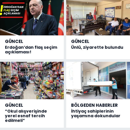
GÜNCEL
GÜNCEL
Erdoğan’dan flaş seçim
Ünlü, ziyarette bulundu
açıklaması!
GÜNCEL
BÖLGEDEN HABERLER
“Okul alışverişinde
İhtiyaç sahiplerinin
yerel esnaf tercih
yaşamına dokundular
edilmeli”