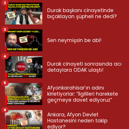
2
Durak başkanı cinayetinde
bıçaklayan şüpheli ne dedi?
3
Sen neymişsin be abi!
4
Durak cinayeti sonrasında acı
detaylara ODAK ulaştı!
5
Afyonkarahisar’ın adını
kirletiyorlar: “İlgilileri harekete
geçmeye davet ediyoruz”
6
Ankara, Afyon Devlet
Hastanesini neden takip
ediyor?