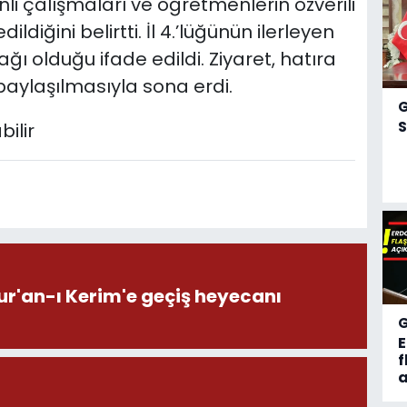
linli çalışmaları ve öğretmenlerin özverili
ldiğini belirtti. İl 4.’lüğünün ilerleyen
 olduğu ifade edildi. Ziyaret, hatıra
n paylaşılmasıyla sona erdi.
S
ur'an-ı Kerim'e geçiş heyecanı
f
a