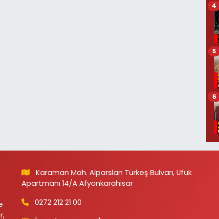
4
5
6
Karaman Mah. Alparslan Türkeş Bulvarı, Ufuk
Apartmanı 14/A Afyonkarahisar
0272 212 21 00
e
r,