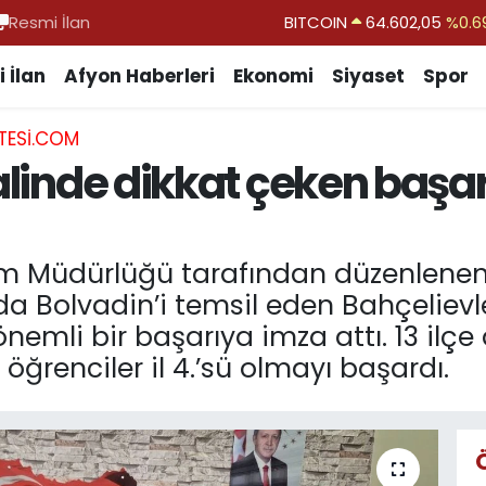
Resmi İlan
DOLAR
47,5986
%0.0
EURO
55,0700
%0.
 İlan
Afyon Haberleri
Ekonomi
Siyaset
Spor
STERLİN
64,2438
%0.2
TESI.COM
GRAM ALTIN
6513.94
%0.3
alinde dikkat çeken başarı:
BİST100
13.768
%4
itim Müdürlüğü tarafından düzenlene
ında Bolvadin’i temsil eden Bahçelievl
önemli bir başarıya imza attı. 13 ilç
renciler il 4.’sü olmayı başardı.