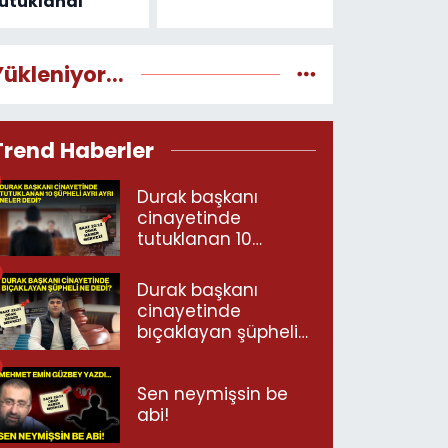
utuklandı
Yükleniyor...
Trend Haberler
Durak başkanı
cinayetinde
tutuklanan 10
şüpheli ayrı ayrı
neler dedi?
Durak başkanı
cinayetinde
bıçaklayan şüpheli
ne dedi?
Sen neymişsin be
abi!