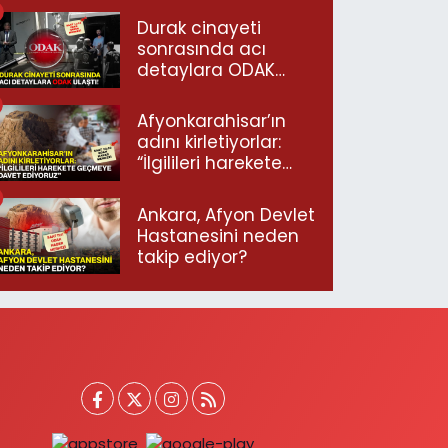
Durak cinayeti
sonrasında acı
detaylara ODAK
ulaştı!
Afyonkarahisar’ın
adını kirletiyorlar:
“İlgilileri harekete
geçmeye davet
ediyoruz”
Ankara, Afyon Devlet
Hastanesini neden
takip ediyor?