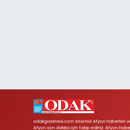
odakgazetesi.com sitemizi Afyon haberleri v
Afyon son dakika için takip ediniz. Afyon habe