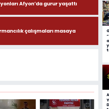
onları Afyon’da gurur yaşattı
ormancılık çalışmaları masaya
“
a
y
t
A
D