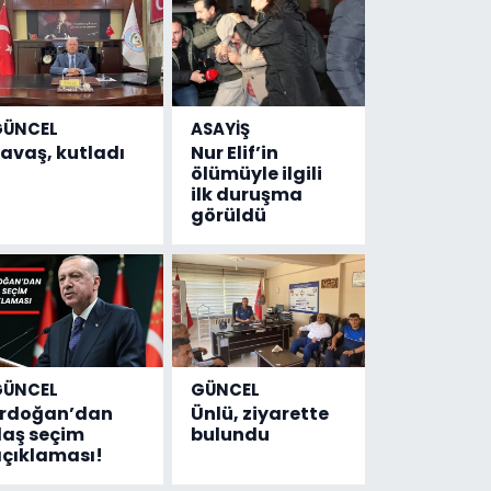
GÜNCEL
ASAYİŞ
avaş, kutladı
Nur Elif’in
ölümüyle ilgili
ilk duruşma
görüldü
GÜNCEL
GÜNCEL
Erdoğan’dan
Ünlü, ziyarette
laş seçim
bulundu
çıklaması!