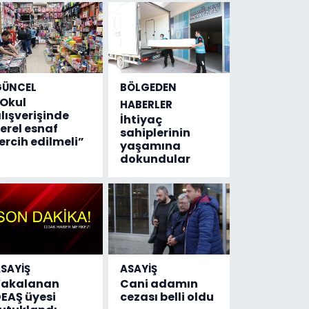
GÜNCEL
BÖLGEDEN
Okul
HABERLER
lışverişinde
İhtiyaç
erel esnaf
sahiplerinin
ercih edilmeli”
yaşamına
dokundular
SAYİŞ
ASAYİŞ
Yakalanan
Cani adamın
EAŞ üyesi
cezası belli oldu