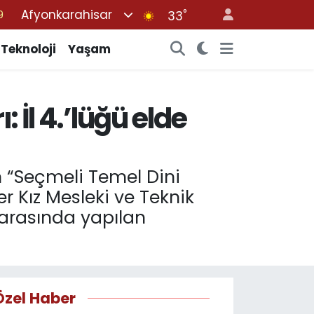
Afyonkarahisar
°
33
6
1
Teknoloji
Yaşam
1
2
 İl 4.’lüğü elde
8
n “Seçmeli Temel Dini
er Kız Mesleki ve Teknik
e arasında yapılan
Özel Haber