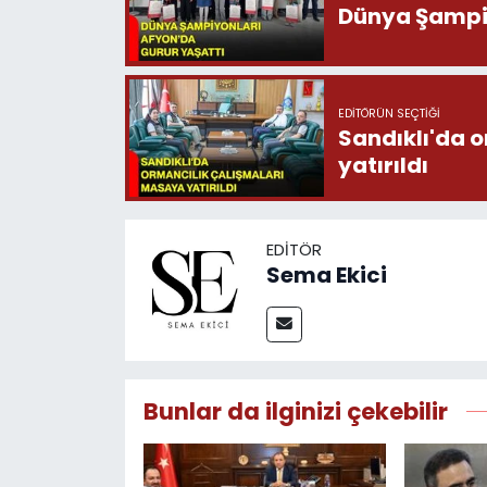
Dünya Şampiy
EDITÖRÜN SEÇTIĞI
Sandıklı'da 
yatırıldı
EDITÖR
Sema Ekici
Bunlar da ilginizi çekebilir