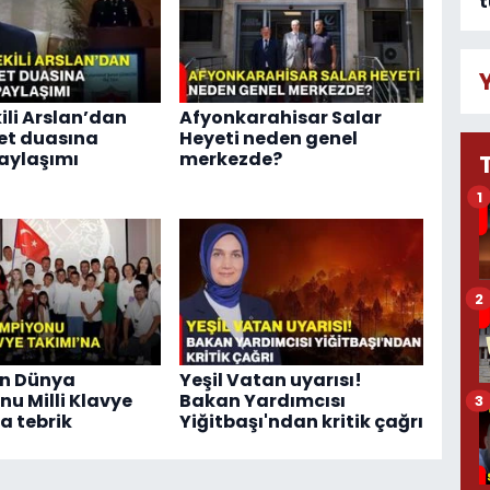
t
ili Arslan’dan
Afyonkarahisar Salar
et duasına
Heyeti neden genel
aylaşımı
merkezde?
1
2
n Dünya
Yeşil Vatan uyarısı!
u Milli Klavye
Bakan Yardımcısı
3
a tebrik
Yiğitbaşı'ndan kritik çağrı