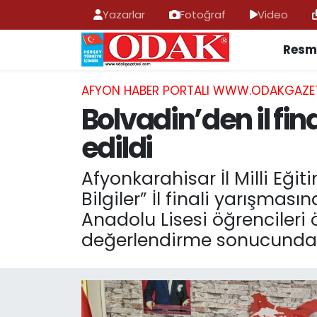
Yazarlar
Fotoğraf
Video
Resmi
AFYONKARAHİSAR HABERLERİ
Nöbetçi Eczaneler
Resmi İlan
Hava Durumu
AFYON HABER PORTALI WWW.ODAKGAZE
Bolvadin’den il fin
ASAYİŞ
Trafik Durumu
edildi
GÜNCEL
Süper Lig Puan Durumu ve Fikstür
Afyonkarahisar İl Milli Eğ
Bilgiler” İl finali yarışmas
SİYASET
Tüm Manşetler
Anadolu Lisesi öğrencileri 
EĞİTİM
Son Dakika Haberleri
değerlendirme sonucunda öğ
MAGAZİN
Haber Arşivi
SAĞLIK