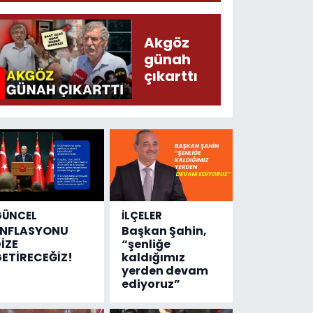
tek şey
kaza
Akgöz
sayısı!
günah
çıkarttı
GÜNCEL
İLÇELER
ENFLASYONU
Başkan Şahin,
İZE
“şenliğe
ETİRECEĞİZ!
kaldığımız
yerden devam
ediyoruz”