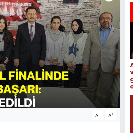
o
-
+
A
A