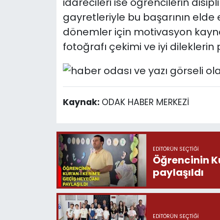
idarecileri ise öğrencilerin disip
gayretleriyle bu başarının elde edi
dönemler için motivasyon kaynağı
fotoğrafı çekimi ve iyi dilekleri
Kaynak:
ODAK HABER MERKEZİ
EDITÖRÜN SEÇTIĞI
Öğrencinin K
paylaşıldı
EDITÖRÜN SEÇTIĞI