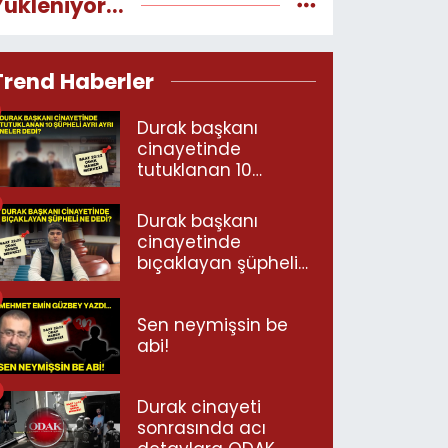
Yükleniyor...
Trend Haberler
Durak başkanı
cinayetinde
tutuklanan 10
şüpheli ayrı ayrı
neler dedi?
Durak başkanı
cinayetinde
bıçaklayan şüpheli
ne dedi?
Sen neymişsin be
abi!
Durak cinayeti
sonrasında acı