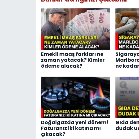
Emekli maaş farkları ne
Sigaraya
zaman yatacak? Kimler
Marlboro
ödeme alacak?
ne kadar
Doğalgazda yeni dönem!
Gıda den
Faturanız iki katına mı
dudak u
çıkacak?