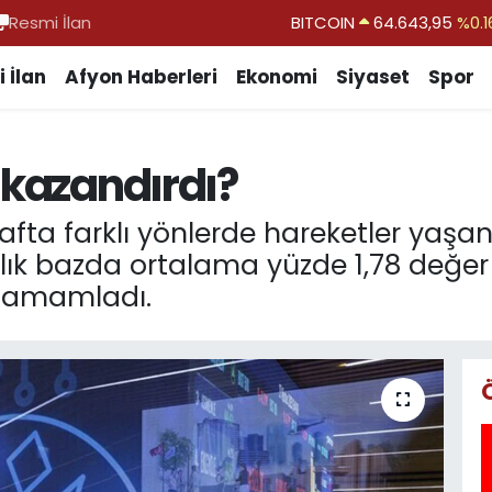
Resmi İlan
DOLAR
47,6006
%0.0
EURO
55,0250
%0.0
 İlan
Afyon Haberleri
Ekonomi
Siyaset
Spor
STERLİN
64,2398
%0.
GRAM ALTIN
6500.87
%0.1
 kazandırdı?
BİST100
13.799
%7
fta farklı yönlerde hareketler yaşan
alık bazda ortalama yüzde 1,78 değer 
 tamamladı.