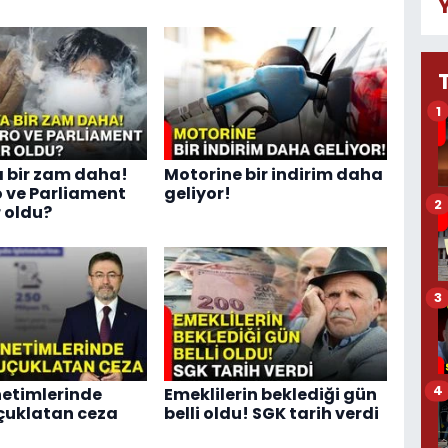
1
 bir zam daha!
Motorine bir indirim daha
 ve Parliament
geliyor!
2
 oldu?
3
4
etimlerinde
Emeklilerin beklediği gün
çuklatan ceza
belli oldu! SGK tarih verdi