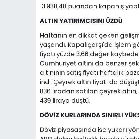
13.938,48 puandan kapanış yapt
ALTIN YATIRIMCISINI ÜZDÜ
Haftanın en dikkat çeken gelişme
yaşandı. Kapalıçarşı'da işlem g
fiyatı yüzde 3,66 değer kaybedere
Cumhuriyet altını da benzer şek
altınının satış fiyatı haftalık ba
indi. Çeyrek altın fiyatı da düşü
836 liradan satılan çeyrek altın,
439 liraya düştü.
DÖVİZ KURLARINDA SINIRLI YÜK
Döviz piyasasında ise yukarı yönl