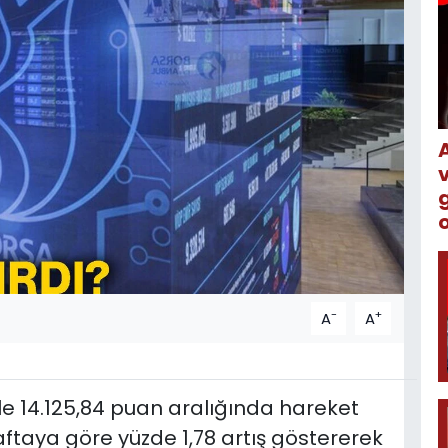
o
-
+
A
A
ile 14.125,84 puan aralığında hareket
aftaya göre yüzde 1,78 artış göstererek