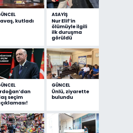
GÜNCEL
ASAYİŞ
avaş, kutladı
Nur Elif’in
ölümüyle ilgili
ilk duruşma
görüldü
GÜNCEL
GÜNCEL
Erdoğan’dan
Ünlü, ziyarette
laş seçim
bulundu
çıklaması!