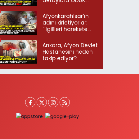
detaylara ODAK
ulaştı!
Afyonkarahisar’ın
adını kirletiyorlar:
“İlgilileri harekete
geçmeye davet
ediyoruz”
Ankara, Afyon Devlet
Hastanesini neden
takip ediyor?