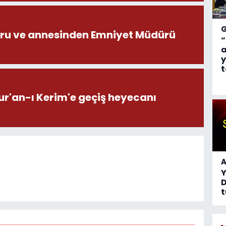
ru ve annesinden Emniyet Müdürü
“
a
y
t
ur'an-ı Kerim'e geçiş heyecanı
A
D
t