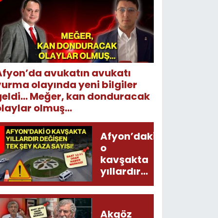
Afyon’da avukatın avukatı
vurma olayında yeni bilgiler
geldi... Meğer, kan donduracak
laylar olmuş...
Afyon’daki
o
kavşakta
yıllardır
değişen
tek şey
kaza
Akgöz