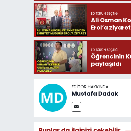
EDITÖRÜN SEÇTIĞI
Ali Osman Ko
Erol’a ziyaret
EDITÖRÜN SEÇTIĞI
Öğrencinin K
paylaşıldı
EDITÖR HAKKINDA
Mustafa Dadak
Bunlar da ilginizi çekebilir