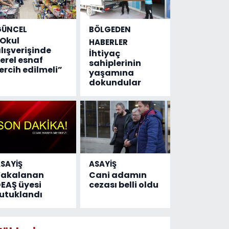
GÜNCEL
BÖLGEDEN
Okul
HABERLER
lışverişinde
İhtiyaç
erel esnaf
sahiplerinin
ercih edilmeli”
yaşamına
dokundular
SAYİŞ
ASAYİŞ
Yakalanan
Cani adamın
EAŞ üyesi
cezası belli oldu
utuklandı