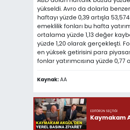
ABD doları haftalık bazda yüzde
yükseldi. Avro da dolarla benzer 
haftayı yüzde 0,39 artışla 53,57
emeklilik fonları bu hafta yatırı
ortalama yüzde 1,13 değer kaybe
yüzde 1,20 olarak gerçekleşti. F
en yüksek getirisini para piyasas
fonlar yatırımcısına yüzde 0,77
Kaynak:
AA
EDITÖRÜN SEÇTIĞI
Kaymakam Akg