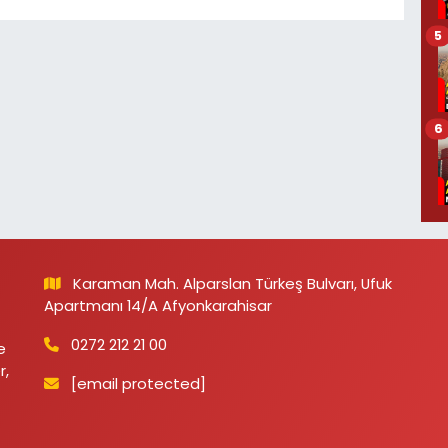
5
6
Karaman Mah. Alparslan Türkeş Bulvarı, Ufuk
Apartmanı 14/A Afyonkarahisar
0272 212 21 00
e
r,
[email protected]