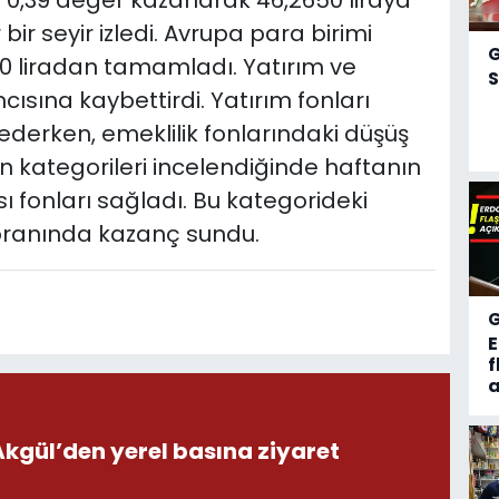
 0,39 değer kazanarak 46,2650 liraya
bir seyir izledi. Avrupa para birimi
40 liradan tamamladı. Yatırım ve
S
mcısına kaybettirdi. Yatırım fonları
derken, emeklilik fonlarındaki düşüş
on kategorileri incelendiğinde haftanın
ı fonları sağladı. Bu kategorideki
 oranında kazanç sundu.
f
a
ül’den yerel basına ziyaret