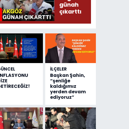
sayısı!
günah
çıkarttı
GÜNCEL
İLÇELER
ENFLASYONU
Başkan Şahin,
İZE
“şenliğe
ETİRECEĞİZ!
kaldığımız
yerden devam
ediyoruz”