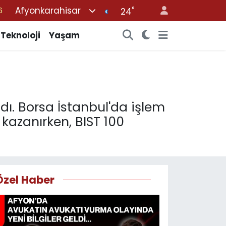
Afyonkarahisar
°
24
6
2
Teknoloji
Yaşam
2
2
0
dı. Borsa İstanbul'da işlem
kazanırken, BIST 100
Özel Haber