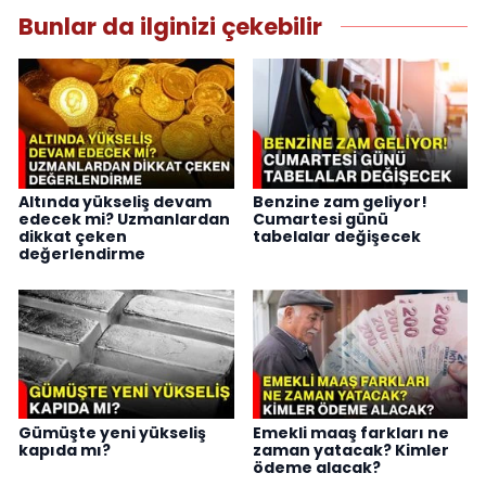
Bunlar da ilginizi çekebilir
Altında yükseliş devam
Benzine zam geliyor!
edecek mi? Uzmanlardan
Cumartesi günü
dikkat çeken
tabelalar değişecek
değerlendirme
Gümüşte yeni yükseliş
Emekli maaş farkları ne
kapıda mı?
zaman yatacak? Kimler
ödeme alacak?