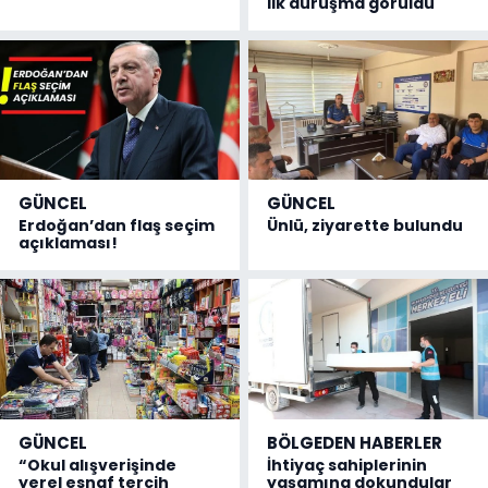
ilk duruşma görüldü
GÜNCEL
GÜNCEL
Erdoğan’dan flaş seçim
Ünlü, ziyarette bulundu
açıklaması!
GÜNCEL
BÖLGEDEN HABERLER
“Okul alışverişinde
İhtiyaç sahiplerinin
yerel esnaf tercih
yaşamına dokundular