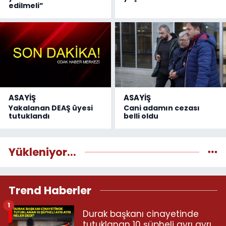
edilmeli”
ASAYİŞ
ASAYİŞ
Yakalanan DEAŞ üyesi
Cani adamın cezası
tutuklandı
belli oldu
Yükleniyor...
Trend Haberler
1
Durak başkanı cinayetinde
tutuklanan 10 şüpheli ayrı ayrı