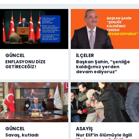
GÜNCEL
İLÇELER
ENFLASYONU DİZE
Başkan Şahin, “şenliğe
GETİRECEĞİZ!
kaldığımız yerden
devam ediyoruz”
GÜNCEL
ASAYİŞ
Savaş, kutladı
Nur Elif’in ölümüyle ilgili