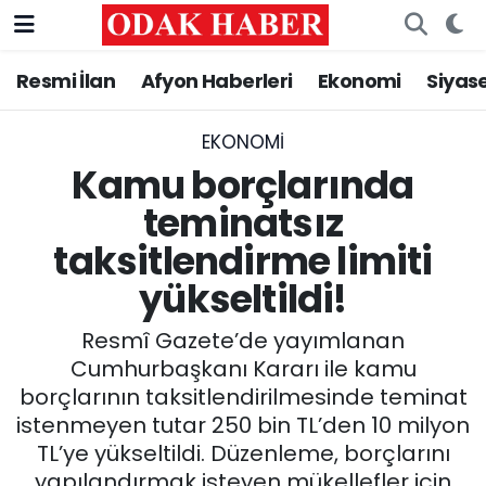
Resmi İlan
Afyon Haberleri
Ekonomi
Siyas
AFYONKARAHİSAR HABERLERİ
Nöbetçi Eczaneler
Resmi İlan
Hava Durumu
EKONOMI
Kamu borçlarında
ASAYİŞ
Trafik Durumu
teminatsız
taksitlendirme limiti
GÜNCEL
Süper Lig Puan Durumu ve Fikstür
yükseltildi!
SİYASET
Tüm Manşetler
Resmî Gazete’de yayımlanan
EĞİTİM
Son Dakika Haberleri
Cumhurbaşkanı Kararı ile kamu
borçlarının taksitlendirilmesinde teminat
MAGAZİN
Haber Arşivi
istenmeyen tutar 250 bin TL’den 10 milyon
TL’ye yükseltildi. Düzenleme, borçlarını
SAĞLIK
yapılandırmak isteyen mükellefler için