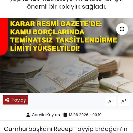
önemli bir kolaylık sağladı.
SPOR
11:11 MANŞET
Paylaş
-
+
A
A
Cemile Kaytan
13.06.2026 - 09:19
Cumhurbaşkanı Recep Tayyip Erdoğan’ın