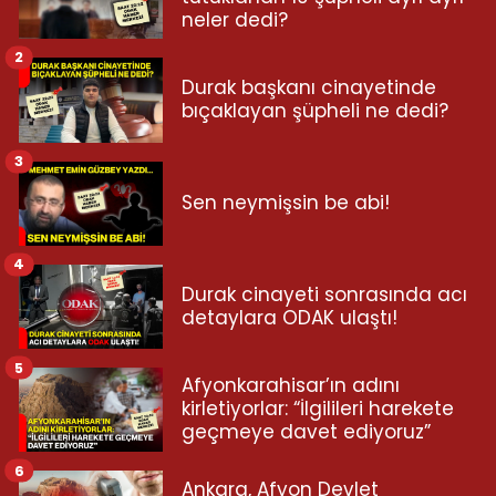
neler dedi?
2
Durak başkanı cinayetinde
bıçaklayan şüpheli ne dedi?
3
Sen neymişsin be abi!
4
Durak cinayeti sonrasında acı
detaylara ODAK ulaştı!
5
Afyonkarahisar’ın adını
kirletiyorlar: “İlgilileri harekete
geçmeye davet ediyoruz”
6
Ankara, Afyon Devlet