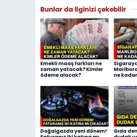
Bunlar da ilginizi çekebilir
Emekli maaş farkları ne
Sigaraya
zaman yatacak? Kimler
Marlboro
ödeme alacak?
ne kadar
Doğalgazda yeni dönem!
Gıda den
Faturanız iki katına mı
dudak u