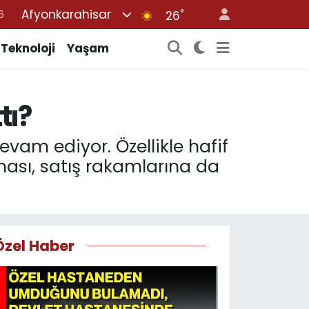
Afyonkarahisar
°
6
26
2
Teknoloji
Yaşam
7
4
tı?
4
6
vam ediyor. Özellikle hafif
tması, satış rakamlarına da
Özel Haber