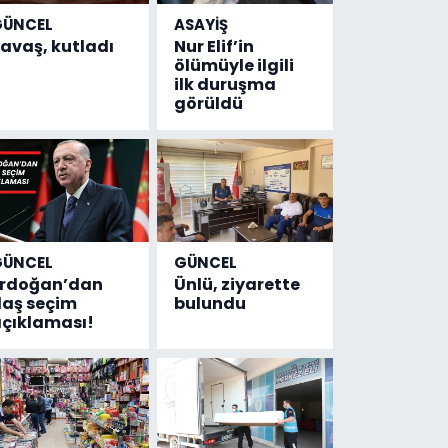
GÜNCEL
ASAYİŞ
avaş, kutladı
Nur Elif’in
ölümüyle ilgili
ilk duruşma
görüldü
GÜNCEL
GÜNCEL
Erdoğan’dan
Ünlü, ziyarette
laş seçim
bulundu
çıklaması!