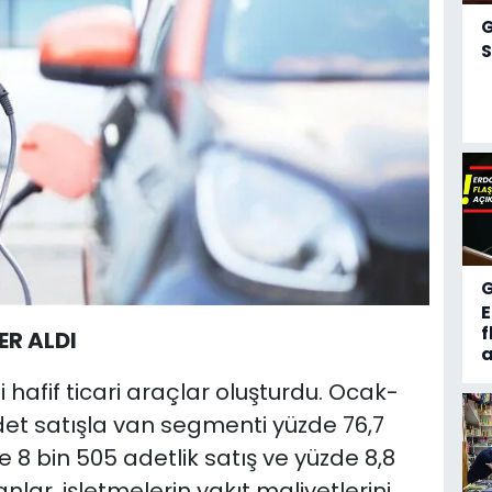
S
f
ER ALDI
a
hafif ticari araçlar oluşturdu. Ocak-
t satışla van segmenti yüzde 76,7
8 bin 505 adetlik satış ve yüzde 8,8
nlar, işletmelerin yakıt maliyetlerini