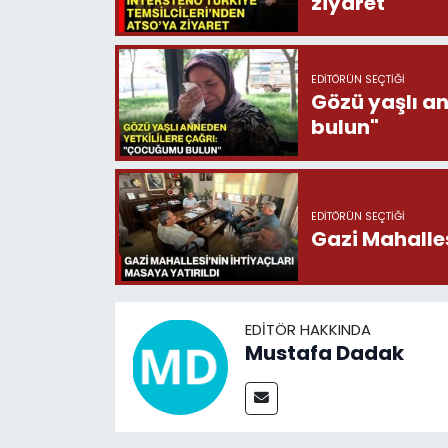
ziyaret
EDITÖRÜN SEÇTIĞI
Gözü yaşlı a
bulun"
EDITÖRÜN SEÇTIĞI
Gazi Mahalles
EDITÖR HAKKINDA
Mustafa Dadak