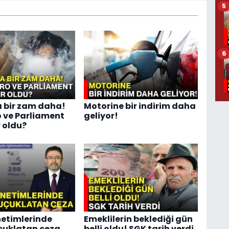
5
6
 bir zam daha!
Motorine bir indirim daha
 ve Parliament
geliyor!
 oldu?
etimlerinde
Emeklilerin beklediği gün
çuklatan ceza
belli oldu! SGK tarih verdi