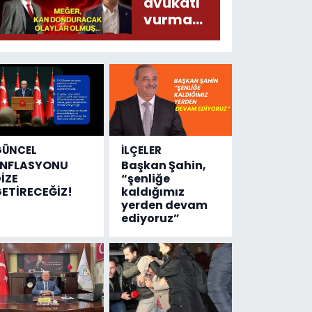
liralık
avukatı
destek
vurma
çıktı
olayında
yeni bilgiler
geldi...
Meğer, kan
donduracak
olaylar
olmuş...
GÜNCEL
İLÇELER
ENFLASYONU
Başkan Şahin,
İZE
“şenliğe
ETİRECEĞİZ!
kaldığımız
yerden devam
ediyoruz”