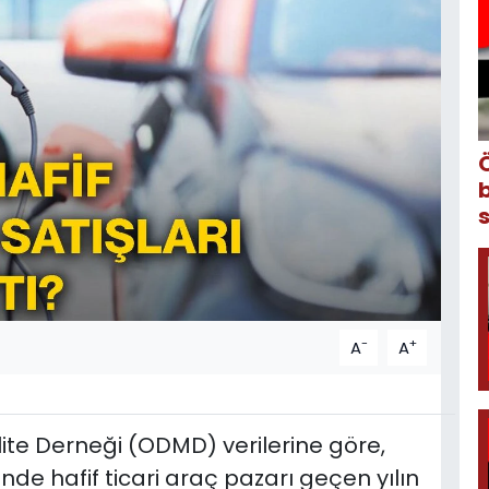
-
+
A
A
lite Derneği (ODMD) verilerine göre,
de hafif ticari araç pazarı geçen yılın