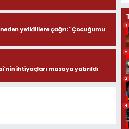
1
nneden yetkililere çağrı: "Çocuğumu
2
i’nin ihtiyaçları masaya yatırıldı
3
4