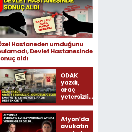
Özel Hastaneden umduğunu
bulamadı, Devlet Hastanesinde
sonuç aldı
ODAK
yazdı,
araç
yetersizliği
gündeme
geldi!
Emniyete
Afyon’da
4,5 milyon
avukatın