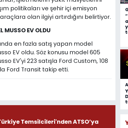
m politikaları ve şehir içi emisyon
“
araçlara olan ilgiyi artırdığını belirtiyor.
a
y
EL MUSSO EV OLDU
t
rasında en fazla satış yapan model
Musso EV oldu. Söz konusu model 605
usso EV'yi 223 satışla Ford Custom, 108
 Ford Transit takip etti.
A
D
t
ürkiye Temsilcileri'nden ATSO’ya