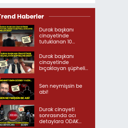
Trend Haberler
Durak başkanı
cinayetinde
tutuklanan 10
şüpheli ayrı ayrı
neler dedi?
Durak başkanı
cinayetinde
bıçaklayan şüpheli
ne dedi?
Sen neymişsin be
abi!
Durak cinayeti
sonrasında acı
detaylara ODAK
ulaştı!