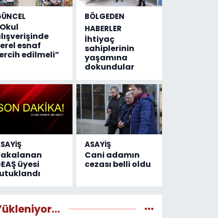
GÜNCEL
BÖLGEDEN
Okul
HABERLER
lışverişinde
İhtiyaç
erel esnaf
sahiplerinin
ercih edilmeli”
yaşamına
dokundular
SAYİŞ
ASAYİŞ
Yakalanan
Cani adamın
EAŞ üyesi
cezası belli oldu
utuklandı
Yükleniyor...