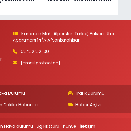
Karaman Mah. Alparslan Türkeş Bulvarı, Ufuk
Apartmanı 14/A Afyonkarahisar
0272 212 21 00
e
r,
[email protected]
ava Durumu
Trafik Durumu
n Dakika Haberleri
Haber Arşivi
on Hava durumu
Lig Fikstürü
Künye
İletişim