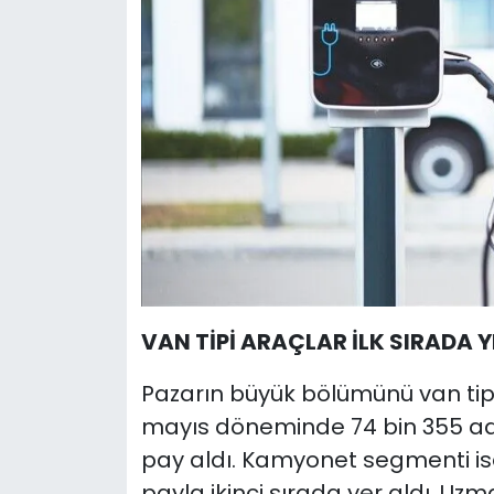
VAN TİPİ ARAÇLAR İLK SIRADA Y
Pazarın büyük bölümünü van tipi 
mayıs döneminde 74 bin 355 ade
pay aldı. Kamyonet segmenti ise 
payla ikinci sırada yer aldı. Uzma