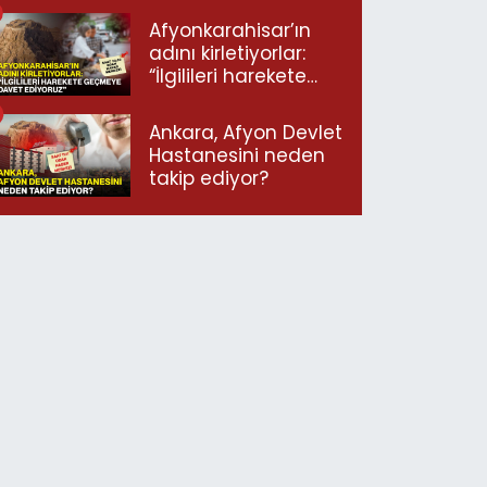
Afyonkarahisar’ın
adını kirletiyorlar:
“İlgilileri harekete
geçmeye davet
ediyoruz”
Ankara, Afyon Devlet
Hastanesini neden
takip ediyor?