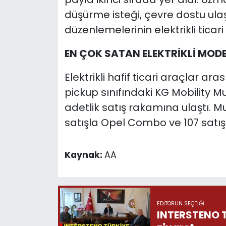
düşürme isteği, çevre dostu ulaşı
düzenlemelerinin elektrikli ticari 
EN ÇOK SATAN ELEKTRİKLİ MOD
Elektrikli hafif ticari araçlar a
pickup sınıfındaki KG Mobility 
adetlik satış rakamına ulaştı. M
satışla Opel Combo ve 107 satışla
Kaynak:
AA
EDITÖRÜN SEÇTIĞI
INTERSTENO T