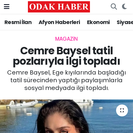
Resmi İlan
Afyon Haberleri
Ekonomi
Siyas
AFYONKARAHİSAR HABERLERİ
Nöbetçi Eczaneler
Resmi İlan
Hava Durumu
MAGAZİN
Cemre Baysel tatil
ASAYİŞ
Trafik Durumu
pozlarıyla ilgi topladı
GÜNCEL
Süper Lig Puan Durumu ve Fikstür
Cemre Baysel, Ege kıyılarında başladığı
tatil sürecinden yaptığı paylaşımlarla
SİYASET
Tüm Manşetler
sosyal medyada ilgi topladı.
EĞİTİM
Son Dakika Haberleri
MAGAZİN
Haber Arşivi
SAĞLIK