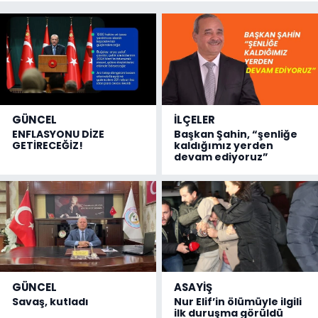
GÜNCEL
İLÇELER
ENFLASYONU DİZE
Başkan Şahin, “şenliğe
GETİRECEĞİZ!
kaldığımız yerden
devam ediyoruz”
GÜNCEL
ASAYİŞ
Savaş, kutladı
Nur Elif’in ölümüyle ilgili
ilk duruşma görüldü