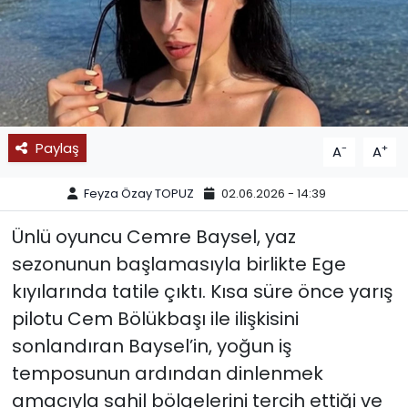
SPOR
11:11 MANŞET
Paylaş
-
+
A
A
Feyza Özay TOPUZ
02.06.2026 - 14:39
Ünlü oyuncu Cemre Baysel, yaz
sezonunun başlamasıyla birlikte Ege
kıyılarında tatile çıktı. Kısa süre önce yarış
pilotu Cem Bölükbaşı ile ilişkisini
sonlandıran Baysel’in, yoğun iş
temposunun ardından dinlenmek
amacıyla sahil bölgelerini tercih ettiği ve