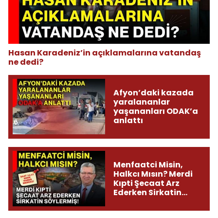
Hasan Karadeniz’in açıklamalarına vatandaş
ne dedi?
Afyon’daki kazada
yaralananlar
yaşananları ODAK’a
anlattı
Menfaatci Misin,
Halkcı Mısın? Merdi
Kıpti Şecaat Arz
Ederken Sirkatin
Söylermiş!