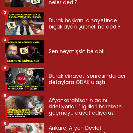
neler dedi?
2
Durak başkanı cinayetinde
bıçaklayan şüpheli ne dedi?
3
Sen neymişsin be abi!
4
Durak cinayeti sonrasında acı
detaylara ODAK ulaştı!
5
Afyonkarahisar’ın adını
kirletiyorlar: “İlgilileri harekete
geçmeye davet ediyoruz”
6
Ankara, Afyon Devlet