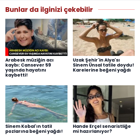
Bunlar da ilginizi çekebilir
Arabesk müziğin acı
Uzak Şehir'in Alya'sı
kaybı: Cansever 59
Sinem Ünsal tatile doydu!
yaşında hayatını
Karelerine beğeni yağdı
kaybetti!
Sinem Kobal'ın tatil
Hande Erçel senaristliğe
pozlarına beğeni yağdı!
mi hazırlanıyor?