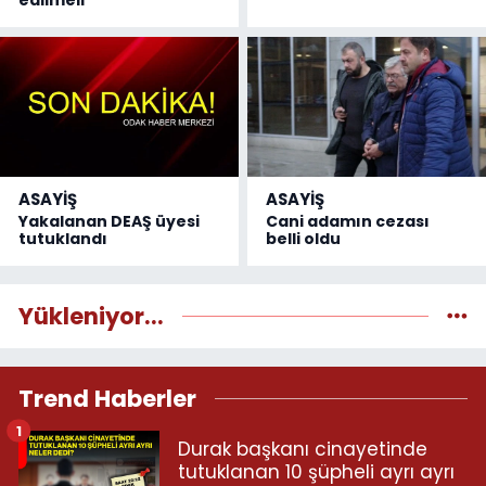
edilmeli”
ASAYİŞ
ASAYİŞ
Yakalanan DEAŞ üyesi
Cani adamın cezası
tutuklandı
belli oldu
Yükleniyor...
Trend Haberler
1
Durak başkanı cinayetinde
tutuklanan 10 şüpheli ayrı ayrı