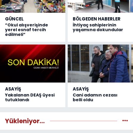
GÜNCEL
BÖLGEDEN HABERLER
“Okul alışverişinde
İhtiyaç sahiplerinin
yerel esnaf tercih
yaşamına dokundular
edilmeli”
ASAYİŞ
ASAYİŞ
Yakalanan DEAŞ üyesi
Cani adamın cezası
tutuklandı
belli oldu
Yükleniyor...