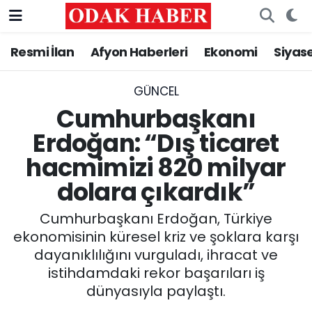
Resmi İlan
Afyon Haberleri
Ekonomi
Siyas
AFYONKARAHİSAR HABERLERİ
Nöbetçi Eczaneler
Resmi İlan
Hava Durumu
GÜNCEL
Cumhurbaşkanı
ASAYİŞ
Trafik Durumu
Erdoğan: “Dış ticaret
hacmimizi 820 milyar
GÜNCEL
Süper Lig Puan Durumu ve Fikstür
dolara çıkardık”
SİYASET
Tüm Manşetler
Cumhurbaşkanı Erdoğan, Türkiye
EĞİTİM
Son Dakika Haberleri
ekonomisinin küresel kriz ve şoklara karşı
dayanıklılığını vurguladı, ihracat ve
MAGAZİN
Haber Arşivi
istihdamdaki rekor başarıları iş
dünyasıyla paylaştı.
SAĞLIK