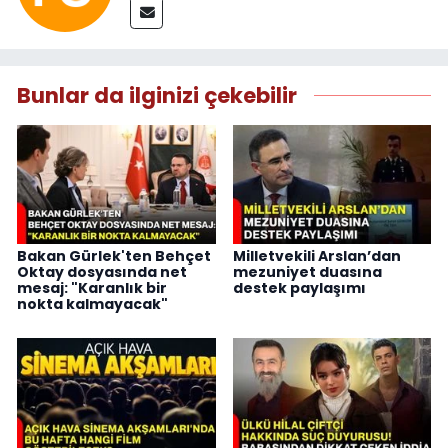
Bunlar da ilginizi çekebilir
Bakan Gürlek'ten Behçet
Milletvekili Arslan’dan
Oktay dosyasında net
mezuniyet duasına
mesaj: "Karanlık bir
destek paylaşımı
nokta kalmayacak"