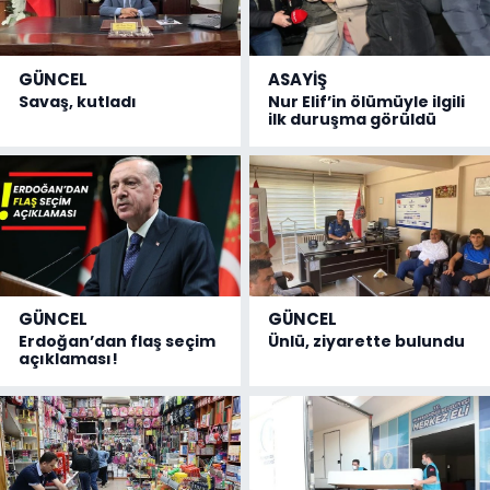
GÜNCEL
ASAYİŞ
Savaş, kutladı
Nur Elif’in ölümüyle ilgili
ilk duruşma görüldü
GÜNCEL
GÜNCEL
Erdoğan’dan flaş seçim
Ünlü, ziyarette bulundu
açıklaması!