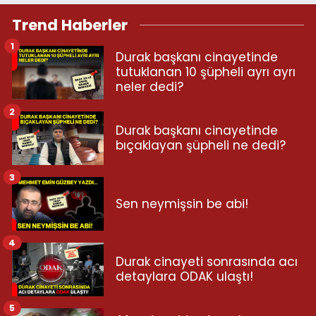
Trend Haberler
1
Durak başkanı cinayetinde
tutuklanan 10 şüpheli ayrı ayrı
neler dedi?
2
Durak başkanı cinayetinde
bıçaklayan şüpheli ne dedi?
3
Sen neymişsin be abi!
4
Durak cinayeti sonrasında acı
detaylara ODAK ulaştı!
5