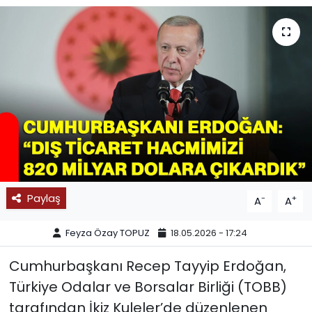
SPOR
11:11 MANŞET
Paylaş
-
+
A
A
Feyza Özay TOPUZ
18.05.2026 - 17:24
Cumhurbaşkanı Recep Tayyip Erdoğan,
Türkiye Odalar ve Borsalar Birliği (TOBB)
tarafından İkiz Kuleler’de düzenlenen