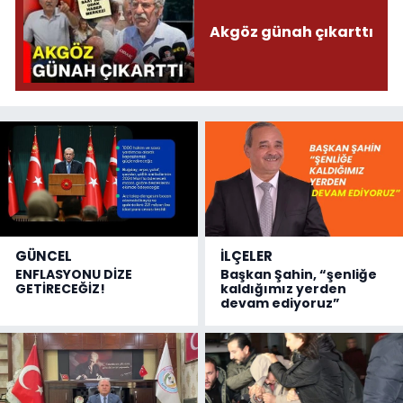
Akgöz günah çıkarttı
GÜNCEL
İLÇELER
ENFLASYONU DİZE
Başkan Şahin, “şenliğe
GETİRECEĞİZ!
kaldığımız yerden
devam ediyoruz”