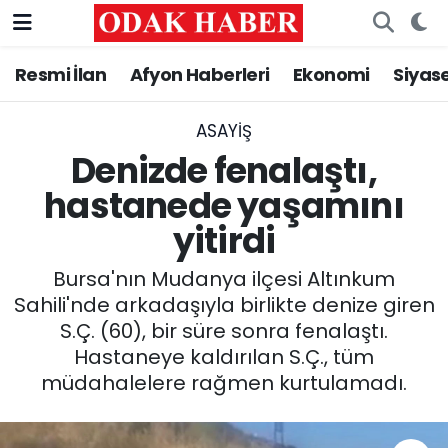
Resmi İlan
Afyon Haberleri
Ekonomi
Siyas
AFYONKARAHİSAR HABERLERİ
Nöbetçi Eczaneler
Resmi İlan
Hava Durumu
ASAYİŞ
Denizde fenalaştı,
ASAYİŞ
Trafik Durumu
hastanede yaşamını
yitirdi
GÜNCEL
Süper Lig Puan Durumu ve Fikstür
Bursa'nın Mudanya ilçesi Altınkum
SİYASET
Tüm Manşetler
Sahili'nde arkadaşıyla birlikte denize giren
S.Ç. (60), bir süre sonra fenalaştı.
EĞİTİM
Son Dakika Haberleri
Hastaneye kaldırılan S.Ç., tüm
müdahalelere rağmen kurtulamadı.
MAGAZİN
Haber Arşivi
SAĞLIK