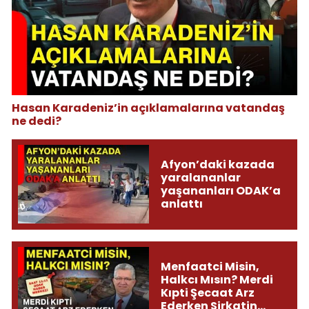
Hasan Karadeniz’in açıklamalarına vatandaş
ne dedi?
Afyon’daki kazada
yaralananlar
yaşananları ODAK’a
anlattı
Menfaatci Misin,
Halkcı Mısın? Merdi
Kıpti Şecaat Arz
Ederken Sirkatin