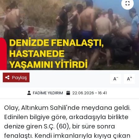
SPOR
11:11 MANŞET
Paylaş
-
+
A
A
FADİME YILDIRIM
22.06.2026 - 16:41
Olay, Altınkum Sahili'nde meydana geldi.
Edinilen bilgiye göre, arkadaşıyla birlikte
denize giren S.Ç. (60), bir süre sonra
fenalaştı. Kendi imkanlarıyla kıyıya çıkan