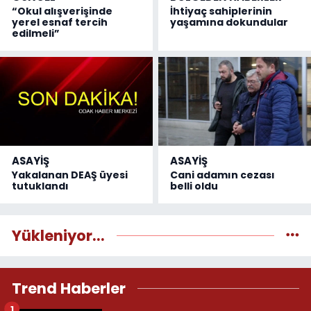
“Okul alışverişinde
İhtiyaç sahiplerinin
yerel esnaf tercih
yaşamına dokundular
edilmeli”
ASAYİŞ
ASAYİŞ
Yakalanan DEAŞ üyesi
Cani adamın cezası
tutuklandı
belli oldu
Yükleniyor...
Trend Haberler
1