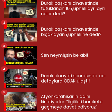
Durak başkanı cinayetinde
tutuklanan 10 şüpheli ayrı ayrı
neler dedi?
2
Durak başkanı cinayetinde
bıçaklayan şüpheli ne dedi?
3
Sen neymişsin be abi!
4
Durak cinayeti sonrasında acı
detaylara ODAK ulaştı!
5
Afyonkarahisar’ın adını
kirletiyorlar: “İlgilileri harekete
geçmeye davet ediyoruz”