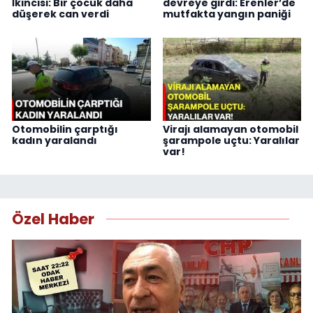
İkincisi: Bir çocuk daha
devreye girdi: Erenler’de
düşerek can verdi
mutfakta yangın paniği
Otomobilin çarptığı
Virajı alamayan otomobil
kadın yaralandı
şarampole uçtu: Yaralılar
var!
Özel Haber