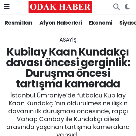
Resmi İlan
Afyon Haberleri
Ekonomi
Siyas
AFYONKARAHİSAR HABERLERİ
Nöbetçi Eczaneler
Resmi İlan
Hava Durumu
ASAYİŞ
Kubilay Kaan Kundakçı
ASAYİŞ
Trafik Durumu
davası öncesi gerginlik:
Duruşma öncesi
GÜNCEL
Süper Lig Puan Durumu ve Fikstür
tartışma kamerada
SİYASET
Tüm Manşetler
İstanbul Ümraniye’de futbolcu Kubilay
EĞİTİM
Son Dakika Haberleri
Kaan Kundakçı’nın öldürülmesine ilişkin
davanın ilk duruşması öncesinde, rapçi
MAGAZİN
Haber Arşivi
Vahap Canbay ile Kundakçı ailesi
arasında yaşanan tartışma kameralara
SAĞLIK
yansıdı.