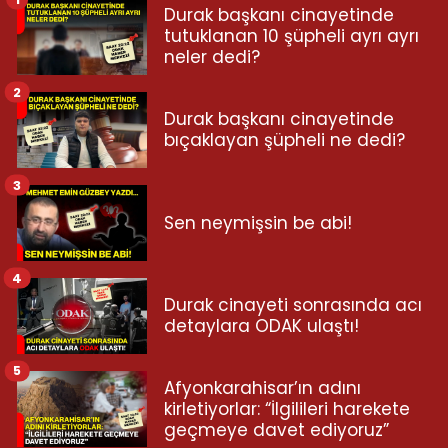
Durak başkanı cinayetinde
tutuklanan 10 şüpheli ayrı ayrı
neler dedi?
2
Durak başkanı cinayetinde
bıçaklayan şüpheli ne dedi?
3
Sen neymişsin be abi!
4
Durak cinayeti sonrasında acı
detaylara ODAK ulaştı!
5
Afyonkarahisar’ın adını
kirletiyorlar: “İlgilileri harekete
geçmeye davet ediyoruz”