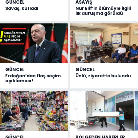
GÜNCEL
ASAYİŞ
Savaş, kutladı
Nur Elif’in ölümüyle ilgili
ilk duruşma görüldü
GÜNCEL
GÜNCEL
Erdoğan’dan flaş seçim
Ünlü, ziyarette bulundu
açıklaması!
GÜNCEL
BÖLGEDEN HABERLER