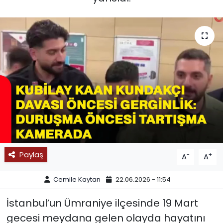
SPOR
11:11 MANŞET
Paylaş
-
+
A
A
Cemile Kaytan
22.06.2026 - 11:54
İstanbul’un Ümraniye ilçesinde 19 Mart
gecesi meydana gelen olayda hayatını