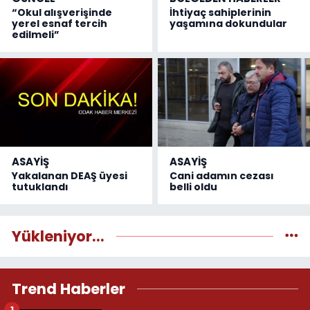
“Okul alışverişinde
İhtiyaç sahiplerinin
yerel esnaf tercih
yaşamına dokundular
edilmeli”
ASAYİŞ
ASAYİŞ
Yakalanan DEAŞ üyesi
Cani adamın cezası
tutuklandı
belli oldu
Yükleniyor...
Trend Haberler
1