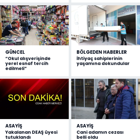
GÜNCEL
BÖLGEDEN HABERLER
“Okul alışverişinde
İhtiyaç sahiplerinin
yerel esnaf tercih
yaşamına dokundular
edilmeli”
ASAYİŞ
ASAYİŞ
Yakalanan DEAŞ üyesi
Cani adamın cezası
tutuklandı
belli oldu