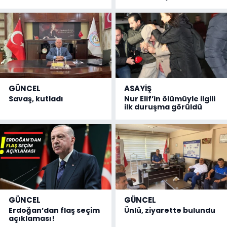
GÜNCEL
ASAYİŞ
Savaş, kutladı
Nur Elif’in ölümüyle ilgili
ilk duruşma görüldü
GÜNCEL
GÜNCEL
Erdoğan’dan flaş seçim
Ünlü, ziyarette bulundu
açıklaması!