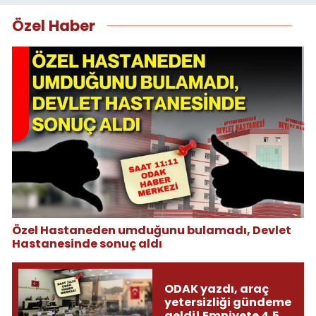
Özel Haber
Özel Hastaneden umduğunu bulamadı, Devlet
Hastanesinde sonuç aldı
ODAK yazdı, araç
yetersizliği gündeme
geldi! Emniyete 4,5