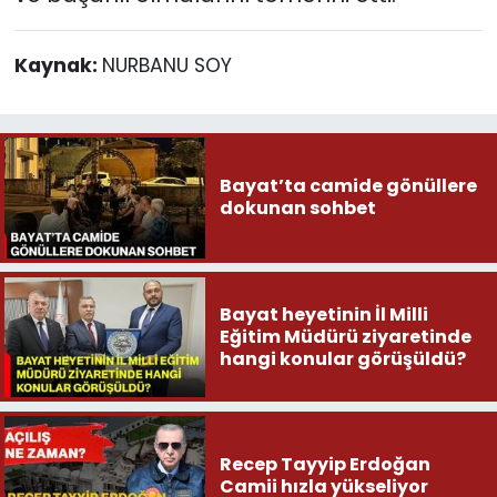
Kaynak:
NURBANU SOY
Bayat’ta camide gönüllere
dokunan sohbet
Bayat heyetinin İl Milli
Eğitim Müdürü ziyaretinde
hangi konular görüşüldü?
Recep Tayyip Erdoğan
Camii hızla yükseliyor