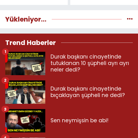
Yükleniyor...
Trend Haberler
1
Durak başkanı cinayetinde
tutuklanan 10 şüpheli ayrı ayrı
neler dedi?
2
Durak başkanı cinayetinde
bıçaklayan şüpheli ne dedi?
3
Sen neymişsin be abi!
4