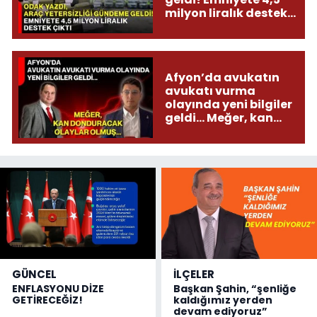
milyon liralık destek
çıktı
Afyon’da avukatın
avukatı vurma
olayında yeni bilgiler
geldi... Meğer, kan
donduracak olaylar
olmuş...
GÜNCEL
İLÇELER
ENFLASYONU DİZE
Başkan Şahin, “şenliğe
GETİRECEĞİZ!
kaldığımız yerden
devam ediyoruz”