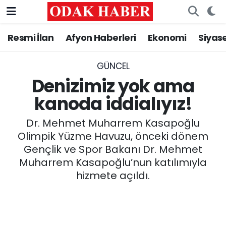
Resmi İlan
Afyon Haberleri
Ekonomi
Siyas
AFYONKARAHİSAR HABERLERİ
Nöbetçi Eczaneler
Resmi İlan
Hava Durumu
GÜNCEL
Denizimiz yok ama
ASAYİŞ
Trafik Durumu
kanoda iddialıyız!
GÜNCEL
Süper Lig Puan Durumu ve Fikstür
Dr. Mehmet Muharrem Kasapoğlu
Olimpik Yüzme Havuzu, önceki dönem
SİYASET
Tüm Manşetler
Gençlik ve Spor Bakanı Dr. Mehmet
Muharrem Kasapoğlu’nun katılımıyla
EĞİTİM
Son Dakika Haberleri
hizmete açıldı.
MAGAZİN
Haber Arşivi
SAĞLIK