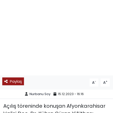
SPOR
11:11 MANŞET
Paylaş
-
+
A
A
Nurbanu Soy
15.12.2023 - 16:16
Açılış töreninde konuşan Afyonkarahisar