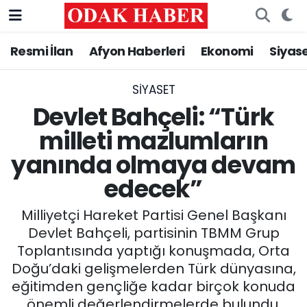
Resmi İlan
Afyon Haberleri
Ekonomi
Siyas
AFYONKARAHİSAR HABERLERİ
Nöbetçi Eczaneler
Resmi İlan
Hava Durumu
SIYASET
Devlet Bahçeli: “Türk
ASAYİŞ
Trafik Durumu
milleti mazlumların
yanında olmaya devam
GÜNCEL
Süper Lig Puan Durumu ve Fikstür
edecek”
SİYASET
Tüm Manşetler
Milliyetçi Hareket Partisi Genel Başkanı
EĞİTİM
Son Dakika Haberleri
Devlet Bahçeli, partisinin TBMM Grup
Toplantısında yaptığı konuşmada, Orta
MAGAZİN
Haber Arşivi
Doğu’daki gelişmelerden Türk dünyasına,
eğitimden gençliğe kadar birçok konuda
SAĞLIK
önemli değerlendirmelerde bulundu.