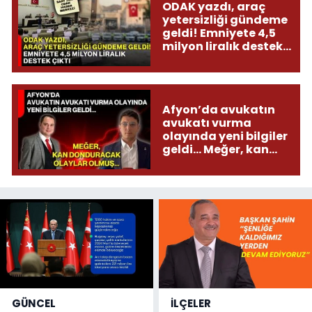
ODAK yazdı, araç
yetersizliği gündeme
geldi! Emniyete 4,5
milyon liralık destek
çıktı
Afyon’da avukatın
avukatı vurma
olayında yeni bilgiler
geldi... Meğer, kan
donduracak olaylar
olmuş...
GÜNCEL
İLÇELER