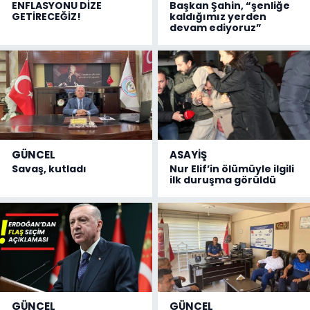
ENFLASYONU DİZE
Başkan Şahin, “şenliğe
GETİRECEĞİZ!
kaldığımız yerden
devam ediyoruz”
GÜNCEL
ASAYİŞ
Savaş, kutladı
Nur Elif’in ölümüyle ilgili
ilk duruşma görüldü
GÜNCEL
GÜNCEL