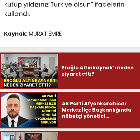
kutup yıldızınız Türkiye olsun” ifadelerini
kullandı.
Kaynak:
MURAT EMRE
Eroğlu Altınkaynak’ı neden
ziyaret etti?
AK Parti Afyonkarahisar
Merkez İlçe Başkanlığında
nöbetçi yönetici
uygulaması sürüyor