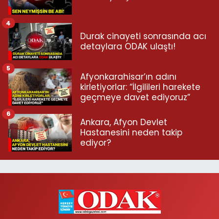
4
Durak cinayeti sonrasında acı
detaylara ODAK ulaştı!
5
Afyonkarahisar’ın adını
kirletiyorlar: “İlgilileri harekete
geçmeye davet ediyoruz”
6
Ankara, Afyon Devlet
Hastanesini neden takip
ediyor?