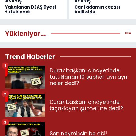
ASAYİŞ
ASAYİŞ
Yakalanan DEAŞ üyesi
Cani adamın cezası
tutuklandı
belli oldu
Yükleniyor...
Trend Haberler
1
Durak başkanı cinayetinde
tutuklanan 10 şüpheli ayrı ayrı
neler dedi?
2
Durak başkanı cinayetinde
bıçaklayan şüpheli ne dedi?
3
Sen neymişsin be abi!