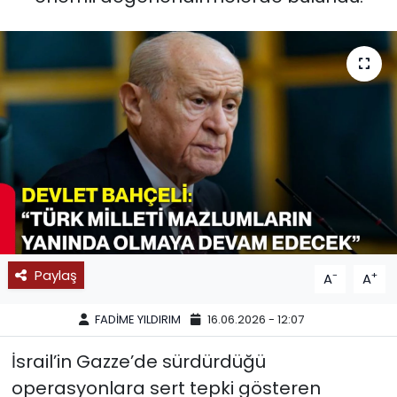
SPOR
11:11 MANŞET
Paylaş
-
+
A
A
FADİME YILDIRIM
16.06.2026 - 12:07
İsrail’in Gazze’de sürdürdüğü
operasyonlara sert tepki gösteren