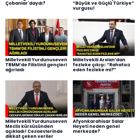
Çobanlar'daydı?
“Büyük ve Güçlü Türkiye”
vurgusu!
Milletvekili Yurdunuseven
Milletvekili Arslan’dan
TBMM’de Filistinli gençleri
fezleke çıkışı: “Rahatsız
ağırladı
eden fezleke mi?”
Milletvekili Yurdunuseven
Afyonkarahisar Salar
Meclis kürsüsünden
Heyeti neden genel
açıkladı! Cezaevlerinde
merkezde?
dikkat çeken veriler