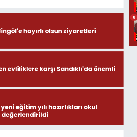
6
öl'e hayırlı olsun ziyaretleri
en evliliklere karşı Sandıklı'da önemli
eni eğitim yılı hazırlıkları okul
e değerlendirildi