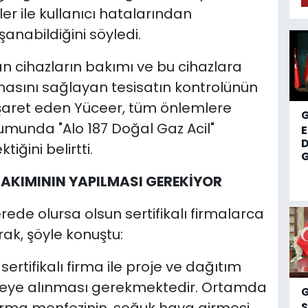
r ile kullanıcı hatalarından
anabildiğini söyledi.
 cihazların bakımı ve bu cihazlara
asını sağlayan tesisatın kontrolünün
şaret eden Yüceer, tüm önlemlere
munda "Alo 187 Doğal Gaz Acil"
D
tiğini belirtti.
G
AKIMININ YAPILMASI GEREKİYOR
rede olursa olsun sertifikalı firmalarca
ak, şöyle konuştu:
sertifikalı firma ile proje ve dağıtım
vreye alınması gerekmektedir. Ortamda
S