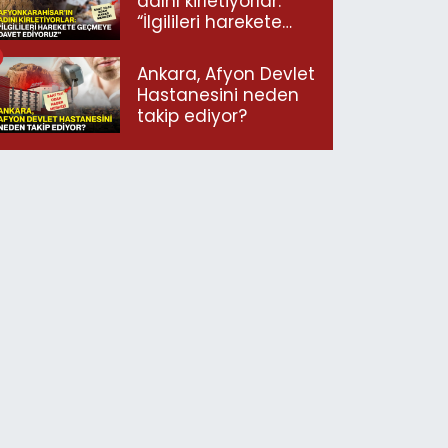
adını kirletiyorlar:
“İlgilileri harekete
geçmeye davet
ediyoruz”
Ankara, Afyon Devlet
Hastanesini neden
takip ediyor?