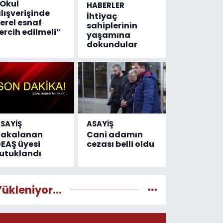
Okul
HABERLER
lışverişinde
İhtiyaç
erel esnaf
sahiplerinin
ercih edilmeli”
yaşamına
dokundular
SAYİŞ
ASAYİŞ
Yakalanan
Cani adamın
EAŞ üyesi
cezası belli oldu
utuklandı
Yükleniyor...