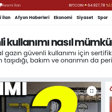
Resmi İlan
DOLAR
47,5894
%0.
EURO
55,0398
%-0.
 İlan
Afyon Haberleri
Ekonomi
Siyaset
Spor
STERLİN
64,1581
%0.
GRAM ALTIN
6527.85
%0.
li kullanımı nasıl mümk
BİST100
13.703
%
BITCOIN
64.927,78
%1.
l gazın güvenli kullanımı için sertifi
taşıdığı, bakım ve onarımın da peri