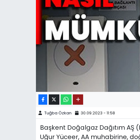
SPOR
11:11 MANŞET
Tuğba Özkan
30.09.2023 - 11:58
Başkent Doğalgaz Dağıtım AŞ (B
Uğur Yüceer, AA muhabirine, doğa