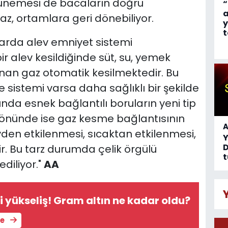
tünemesi de bacaların doğru
“
a
az, ortamlara geri dönebiliyor.
y
t
larda alev emniyet sistemi
 alev kesildiğinde süt, su, yemek
an gaz otomatik kesilmektedir. Bu
sistemi varsa daha sağlıklı bir şekilde
ında esnek bağlantılı boruların yeni tip
z önünde ise gaz kesme bağlantısının
A
den etkilenmesi, sıcaktan etkilenmesi,
D
ir. Bu tarz durumda çelik örgülü
t
ediliyor."
AA
i yükseliş! Gram altın ne kadar oldu?
le