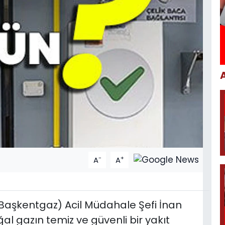
-
+
A
A
aşkentgaz) Acil Müdahale Şefi İnan
l gazın temiz ve güvenli bir yakıt