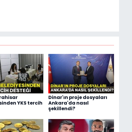
rahisar
Dinar'ın proje dosyaları
sinden YKS tercih
Ankara'da nasıl
şekillendi?