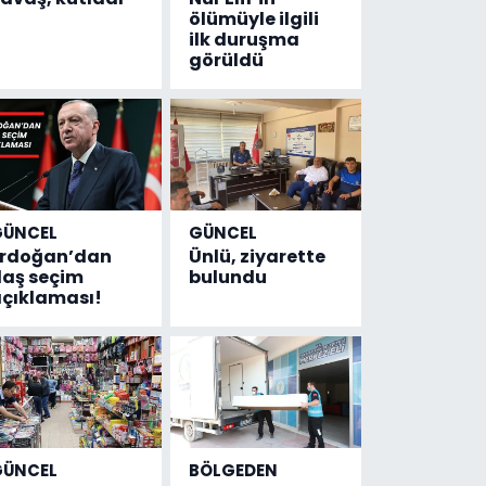
ölümüyle ilgili
ilk duruşma
görüldü
GÜNCEL
GÜNCEL
Erdoğan’dan
Ünlü, ziyarette
laş seçim
bulundu
çıklaması!
GÜNCEL
BÖLGEDEN