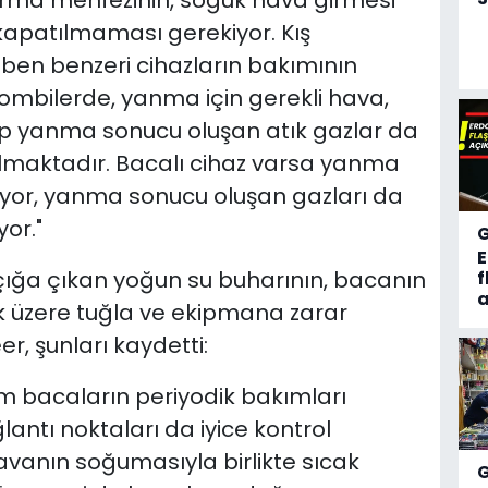
rma menfezinin, soğuk hava girmesi
kapatılmaması gerekiyor. Kış
en benzeri cihazların bakımının
ombilerde, yanma için gerekli hava,
nıp yanma sonucu oluşan atık gazlar da
ılmaktadır. Bacalı cihaz varsa yanma
ıyor, yanma sonucu oluşan gazları da
or."
ığa çıkan yoğun su buharının, bacanın
f
a
 üzere tuğla ve ekipmana zarar
r, şunları kaydetti:
üm bacaların periyodik bakımları
lantı noktaları da iyice kontrol
havanın soğumasıyla birlikte sıcak