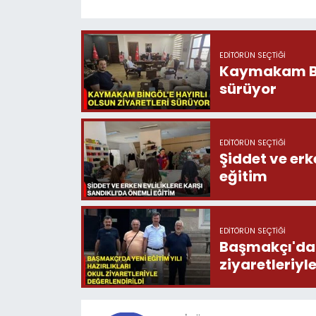
EDITÖRÜN SEÇTIĞI
Kaymakam Bing
sürüyor
EDITÖRÜN SEÇTIĞI
Şiddet ve erk
eğitim
EDITÖRÜN SEÇTIĞI
Başmakçı'da y
ziyaretleriyl