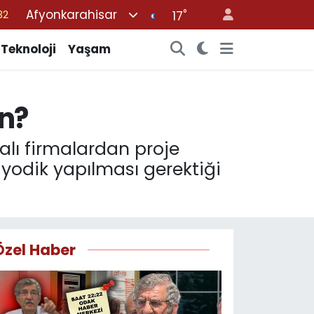
Afyonkarahisar
°
08
17
02
Teknoloji
Yaşam
16
54
ün?
11
32
kalı firmalardan proje
yodik yapılması gerektiği
Özel Haber