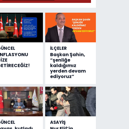
GÜNCEL
İLÇELER
ENFLASYONU
Başkan Şahin,
İZE
“şenliğe
ETİRECEĞİZ!
kaldığımız
yerden devam
ediyoruz”
GÜNCEL
ASAYİŞ
avaş, kutladı
Nur Elif’in