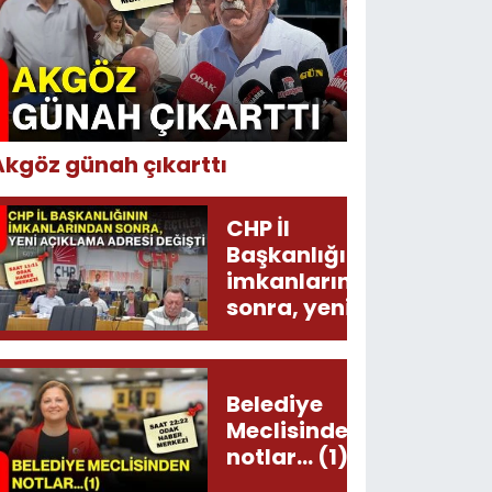
Akgöz günah çıkarttı
CHP İl
Başkanlığının
imkanlarından
sonra, yeni
açıklama
adresi değişti!
Belediye
Meclisinden
notlar... (1)