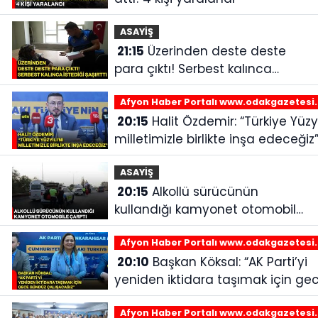
ASAYİŞ
21:15
Üzerinden deste deste
para çıktı! Serbest kalınca
istediği şaşırttı
Afyon Haber Portalı www.odakgazetesi
20:15
Halit Özdemir: “Türkiye Yüzyılı’nı
milletimizle birlikte inşa edeceğiz
ASAYİŞ
20:15
Alkollü sürücünün
kullandığı kamyonet otomobile
çarptı
Afyon Haber Portalı www.odakgazetesi
20:10
Başkan Köksal: “AK Parti’yi
yeniden iktidara taşımak için ge
gündüz çalışacağız”
Afyon Haber Portalı www.odakgazetesi