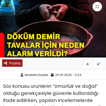
SPOR
11:11 MANŞET
Paylaş
-
+
A
A
Mustafa Dadak
25.05.2026 - 11:24
Söz konusu ürünlerin “ömürlük ve doğal”
olduğu gerekçesiyle güvenle kullanıldığı
ifade edilirken, yapılan incelemelerde