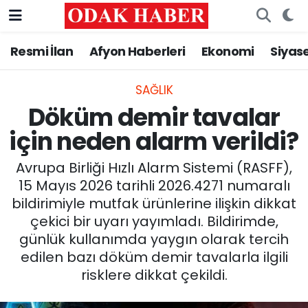
Resmi İlan
Afyon Haberleri
Ekonomi
Siyas
AFYONKARAHİSAR HABERLERİ
Afyonkarahisar Nöbetçi Eczaneler
Resmi İlan
Afyonkarahisar Hava Durumu
SAĞLIK
Döküm demir tavalar
ASAYİŞ
Afyonkarahisar Namaz Vakitleri
için neden alarm verildi?
GÜNCEL
Afyonkarahisar Trafik Yoğunluk Haritası
Avrupa Birliği Hızlı Alarm Sistemi (RASFF),
15 Mayıs 2026 tarihli 2026.4271 numaralı
SİYASET
Süper Lig Puan Durumu ve Fikstür
bildirimiyle mutfak ürünlerine ilişkin dikkat
çekici bir uyarı yayımladı. Bildirimde,
EĞİTİM
Tüm Manşetler
günlük kullanımda yaygın olarak tercih
edilen bazı döküm demir tavalarla ilgili
MAGAZİN
Son Dakika Haberleri
risklere dikkat çekildi.
SAĞLIK
Haber Arşivi