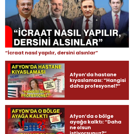
“İcraat nasıl yapılır, dersini alsınlar”
Afyon’da hastane
kıyaslaması: “Hangisi
daha profesyonel?”
Afyon’da o bölge
ayağa kalktı: “Daha
ne olsun
istiyorsunuz?”