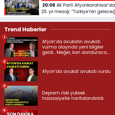
20:06
AK Parti Afyonkarahisar’dan
25. yıl mesajı: “Türkiye’nin gelece
omuz vermeye devam edeceğiz
Trend Haberler
1
Afyon’da avukatın avukatı
vurma olayında yeni bilgiler
geldi... Meğer, kan donduracak
olaylar olmuş...
2
Afyon’da avukat avukatı vurdu
3
Deprem riski yüksek
hassasiyetle haritalandırıldı
4