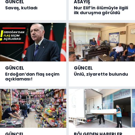
GÜNCEL
ASAYİŞ
Savaş, kutladı
Nur Elif’in ölümüyle ilgili
ilk duruşma görüldü
GÜNCEL
GÜNCEL
Erdoğan’dan flaş seçim
Ünlü, ziyarette bulundu
açıklaması!
GÜNCEL
BÖLGEDEN HABERLER