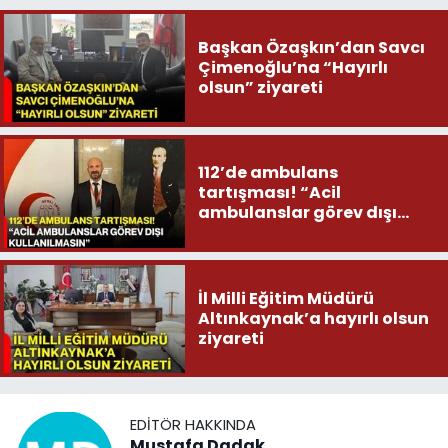
Başkan Özaşkın’dan Savcı
Çimenoğlu’na “Hayırlı
olsun” ziyareti
112’de ambulans
tartışması! “Acil
ambulanslar görev dışı
kullanılmasın”
İl Milli Eğitim Müdürü
Altınkaynak’a hayırlı olsun
ziyareti
EDITÖR HAKKINDA
Mustafa Dadak