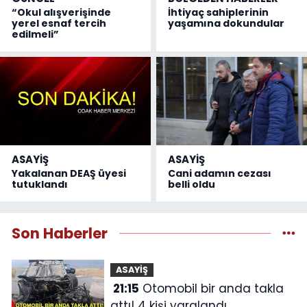
“Okul alışverişinde
İhtiyaç sahiplerinin
yerel esnaf tercih
yaşamına dokundular
edilmeli”
ASAYİŞ
ASAYİŞ
Yakalanan DEAŞ üyesi
Cani adamın cezası
tutuklandı
belli oldu
Son Haberler
ASAYİŞ
21:15
Otomobil bir anda takla
attı! 4 kişi yaralandı