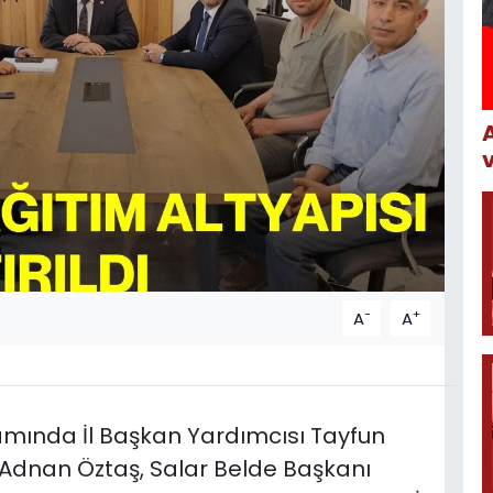
-
+
A
A
mında İl Başkan Yardımcısı Tayfun
ı Adnan Öztaş, Salar Belde Başkanı