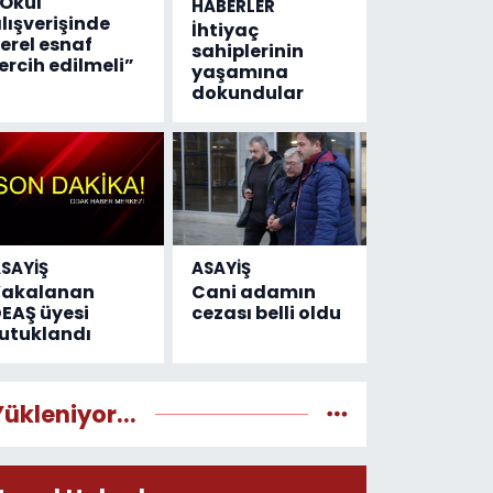
Okul
HABERLER
lışverişinde
İhtiyaç
erel esnaf
sahiplerinin
ercih edilmeli”
yaşamına
dokundular
SAYİŞ
ASAYİŞ
Yakalanan
Cani adamın
EAŞ üyesi
cezası belli oldu
utuklandı
Yükleniyor...