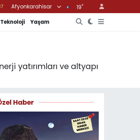
Afyonkarahisar
°
18
19
32
Teknoloji
Yaşam
38
59
14
87
erji yatırımları ve altyapı
Özel Haber