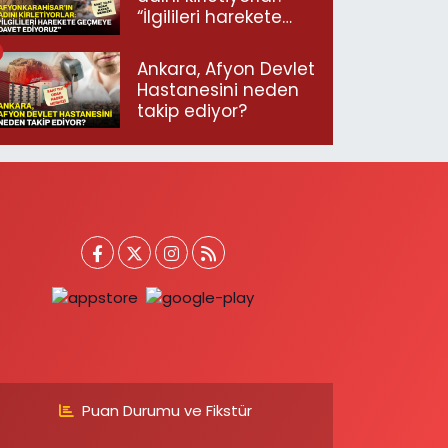
“İlgilileri harekete
geçmeye davet
ediyoruz”
Ankara, Afyon Devlet
Hastanesini neden
takip ediyor?
Puan Durumu ve Fikstür