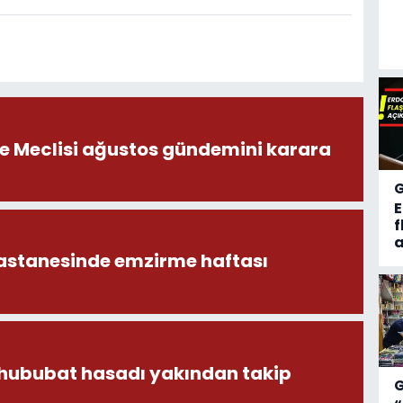
ye Meclisi ağustos gündemini karara
f
a
astanesinde emzirme haftası
 hububat hasadı yakından takip