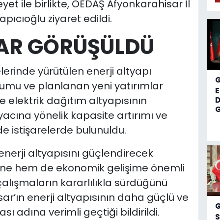
et ile birlikte, OEDAŞ Afyonkarahisar İl
ıcıoğlu ziyaret edildi.
LAR GÖRÜŞÜLDÜ
lerinde yürütülen enerji altyapı
umu ve planlanan yeni yatırımlar
kle elektrik dağıtım altyapısının
D
G
iyacına yönelik kapasite artırımı ve
e istişarelerde bulunuldu.
 enerji altyapısını güçlendirecek
sine hem de ekonomik gelişime önemli
çalışmaların kararlılıkla sürdüğünü
isar’ın enerji altyapısının daha güçlü ve
ı adına verimli geçtiği bildirildi.
S