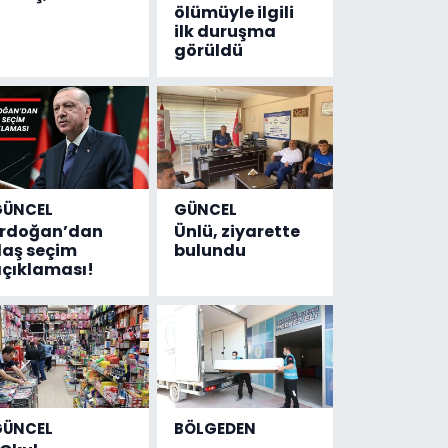
ölümüyle ilgili
ilk duruşma
görüldü
GÜNCEL
GÜNCEL
Erdoğan’dan
Ünlü, ziyarette
laş seçim
bulundu
çıklaması!
GÜNCEL
BÖLGEDEN