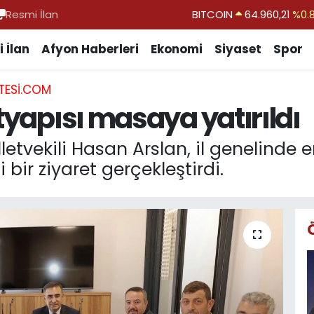
Resmi İlan
DOLAR
47,7436
%0.
EURO
55,2510
%0.
 İlan
Afyon Haberleri
Ekonomi
Siyaset
Spor
STERLİN
64,4811
%0.
TESI.COM
GRAM ALTIN
6648.99
%2.
ltyapısı masaya yatırıldı
BİST100
13.779
%-
BITCOIN
64.960,21
%0.
etvekili Hasan Arslan, il genelinde en
 bir ziyaret gerçekleştirdi.