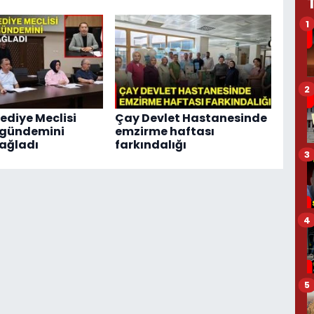
1
2
ediye Meclisi
Çay Devlet Hastanesinde
 gündemini
emzirme haftası
ağladı
farkındalığı
3
4
5