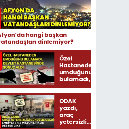
Afyon’da hangi başkan
vatandaşları dinlemiyor?
Özel
Hastaneden
umduğunu
bulamadı,
Devlet
Hastanesinde
sonuç aldı
ODAK
yazdı,
araç
yetersizliği
gündeme