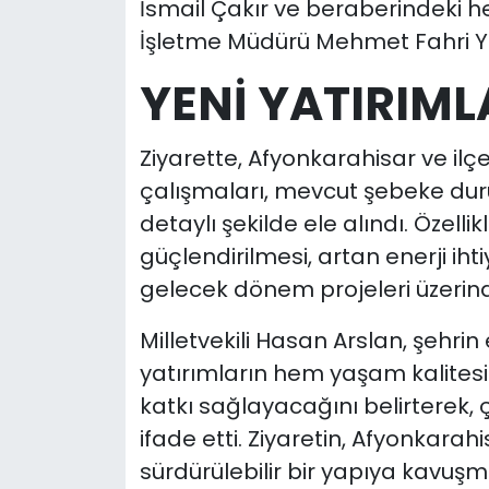
İsmail Çakır ve beraberindeki hey
İşletme Müdürü Mehmet Fahri Yap
YENİ YATIRIM
Ziyarette, Afyonkarahisar ve ilçe
çalışmaları, mevcut şebeke dur
detaylı şekilde ele alındı. Özelli
güçlendirilmesi, artan enerji iht
gelecek dönem projeleri üzerind
Milletvekili Hasan Arslan, şehrin
yatırımların hem yaşam kalite
katkı sağlayacağını belirterek, 
ifade etti. Ziyaretin, Afyonkarah
sürdürülebilir bir yapıya kavuşmas