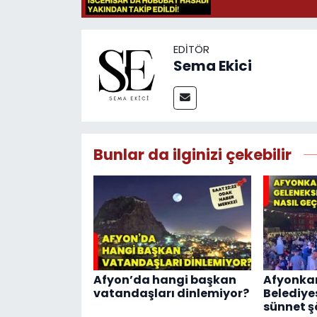
EDITÖR
Sema Ekici
Bunlar da ilginizi çekebilir
Afyon’da hangi başkan
Afyonka
vatandaşları dinlemiyor?
Belediye
sünnet şö