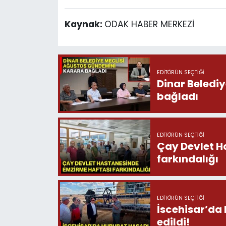
Kaynak:
ODAK HABER MERKEZİ
EDITÖRÜN SEÇTIĞI
Dinar Beledi
bağladı
EDITÖRÜN SEÇTIĞI
Çay Devlet H
farkındalığı
EDITÖRÜN SEÇTIĞI
İscehisar’da
edildi!