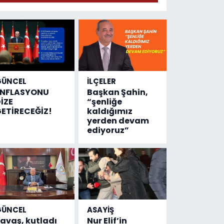
geldi!
Emniyete
4,5 milyon
liralık
destek
çıktı
GÜNCEL
İLÇELER
ENFLASYONU
Başkan Şahin,
İZE
“şenliğe
ETİRECEĞİZ!
kaldığımız
yerden devam
ediyoruz”
GÜNCEL
ASAYİŞ
avaş, kutladı
Nur Elif’in