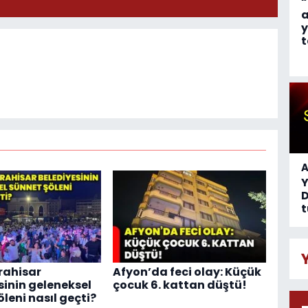
“
a
y
t
A
D
t
rahisar
Afyon’da feci olay: Küçük
sinin geleneksel
çocuk 6. kattan düştü!
leni nasıl geçti?