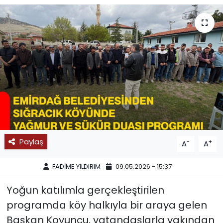
SPOR
11:11 MANŞET
Paylaş
-
+
A
A
FADİME YILDIRIM
09.05.2026 - 15:37
Yoğun katılımla gerçekleştirilen
programda köy halkıyla bir araya gelen
Başkan Koyuncu, vatandaşlarla yakından