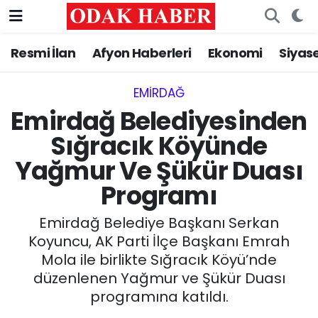
Resmi İlan
Afyon Haberleri
Ekonomi
Siyas
AFYONKARAHİSAR HABERLERİ
Nöbetçi Eczaneler
Resmi İlan
Hava Durumu
EMIRDAĞ‎
Emirdağ Belediyesinden
ASAYİŞ
Trafik Durumu
Sığracık Köyünde
Yağmur Ve Şükür Duası
GÜNCEL
Süper Lig Puan Durumu ve Fikstür
Programı
SİYASET
Tüm Manşetler
Emirdağ Belediye Başkanı Serkan
EĞİTİM
Son Dakika Haberleri
Koyuncu, AK Parti İlçe Başkanı Emrah
Mola ile birlikte Sığracık Köyü’nde
MAGAZİN
Haber Arşivi
düzenlenen Yağmur ve Şükür Duası
programına katıldı.
SAĞLIK