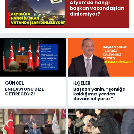
Afyon’da hangi
başkan vatandaşları
dinlemiyor?
GÜNCEL
İLÇELER
ENFLASYONU DİZE
Başkan Şahin, “şenliğe
GETİRECEĞİZ!
kaldığımız yerden
devam ediyoruz”