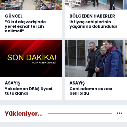
GÜNCEL
BÖLGEDEN HABERLER
“Okul alışverişinde
İhtiyaç sahiplerinin
yerel esnaf tercih
yaşamına dokundular
edilmeli”
ASAYİŞ
ASAYİŞ
Yakalanan DEAŞ üyesi
Cani adamın cezası
tutuklandı
belli oldu
Yükleniyor...