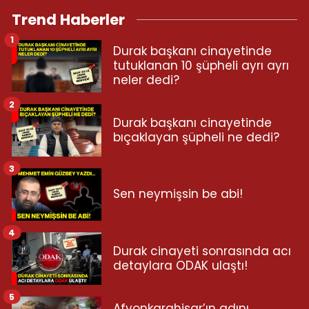
Trend Haberler
1
Durak başkanı cinayetinde
tutuklanan 10 şüpheli ayrı ayrı
neler dedi?
2
Durak başkanı cinayetinde
bıçaklayan şüpheli ne dedi?
3
Sen neymişsin be abi!
4
Durak cinayeti sonrasında acı
detaylara ODAK ulaştı!
5
Afyonkarahisar’ın adını