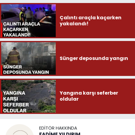
Çalıntı araçla kaçarken
yakalandı!
Sünger deposunda yangın
Yangına karşı seferber
oldular
EDITÖR HAKKINDA
FADİME YILDIRIM