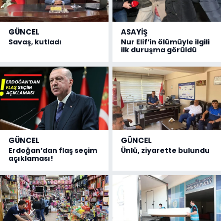
GÜNCEL
ASAYİŞ
Savaş, kutladı
Nur Elif’in ölümüyle ilgili
ilk duruşma görüldü
GÜNCEL
GÜNCEL
Erdoğan’dan flaş seçim
Ünlü, ziyarette bulundu
açıklaması!