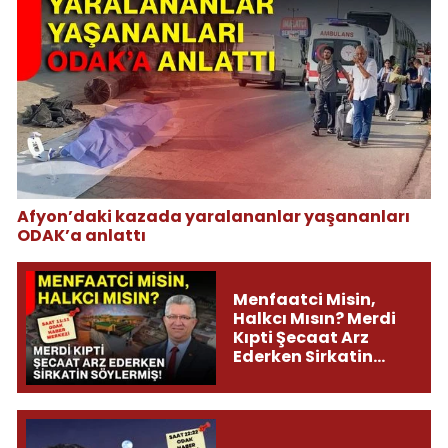
Afyon’daki kazada yaralananlar yaşananları
ODAK’a anlattı
Menfaatci Misin,
Halkcı Mısın? Merdi
Kıpti Şecaat Arz
Ederken Sirkatin
Söylermiş!