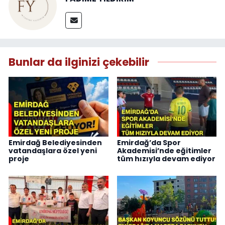
Bunlar da ilginizi çekebilir
Emirdağ Belediyesinden
Emirdağ’da Spor
vatandaşlara özel yeni
Akademisi’nde eğitimler
proje
tüm hızıyla devam ediyor