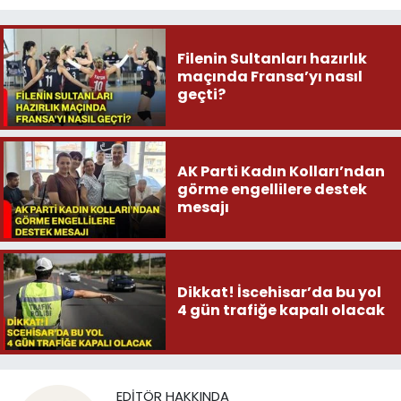
Filenin Sultanları hazırlık
maçında Fransa’yı nasıl
geçti?
AK Parti Kadın Kolları’ndan
görme engellilere destek
mesajı
Dikkat! İscehisar’da bu yol
4 gün trafiğe kapalı olacak
EDITÖR HAKKINDA