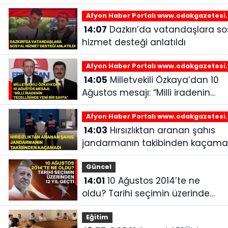
Afyon Haber Portalı www.odakgazetesi
14:07
Dazkırı’da vatandaşlara sosyal
hizmet desteği anlatıldı
Afyon Haber Portalı www.odakgazetesi
14:05
Milletvekili Özkaya’dan 10
Ağustos mesajı: “Milli iradenin
tecellisinde yeni bir sayfa”
Afyon Haber Portalı www.odakgazetesi
14:03
Hırsızlıktan aranan şahıs
jandarmanın takibinden kaçama
Güncel
14:01
10 Ağustos 2014’te ne
oldu? Tarihi seçimin üzerinden
12 yıl geçti
Eğitim