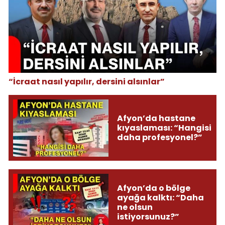
“İcraat nasıl yapılır, dersini alsınlar”
Afyon’da hastane
kıyaslaması: “Hangisi
daha profesyonel?”
Afyon’da o bölge
ayağa kalktı: “Daha
ne olsun
istiyorsunuz?”