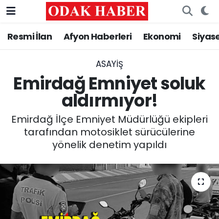
Resmi İlan
Afyon Haberleri
Ekonomi
Siyas
AFYONKARAHİSAR HABERLERİ
Afyonkarahisar Nöbetçi Eczaneler
Resmi İlan
Afyonkarahisar Hava Durumu
ASAYİŞ
Emirdağ Emniyet soluk
ASAYİŞ
Afyonkarahisar Namaz Vakitleri
aldırmıyor!
GÜNCEL
Afyonkarahisar Trafik Yoğunluk Haritası
Emirdağ İlçe Emniyet Müdürlüğü ekipleri
tarafından motosiklet sürücülerine
SİYASET
Süper Lig Puan Durumu ve Fikstür
yönelik denetim yapıldı
EĞİTİM
Tüm Manşetler
MAGAZİN
Son Dakika Haberleri
SAĞLIK
Haber Arşivi