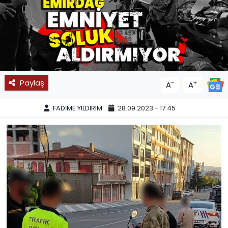
SPOR
11:11 MANŞET
Paylaş
-
+
A
A
FADİME YILDIRIM
28.09.2023 - 17:45