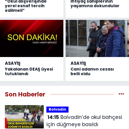
“Okul alışverişinde
İhtiyaç sahiplerinin
yerel esnaf tercih
yaşamına dokundular
edilmeli”
ASAYİŞ
ASAYİŞ
Yakalanan DEAŞ üyesi
Cani adamın cezası
tutuklandı
belli oldu
Son Haberler
Bolvadin
14:15
Bolvadin’de okul bahçesi
için düğmeye basıldı