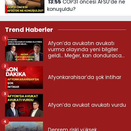
13:55
COP31 öncesi AFSÜ’de ne
konuşuldu?
Trend Haberler
1
Afyon’da avukatın avukatı
vurma olayında yeni bilgiler
geldi... Meğer, kan donduracak
olaylar olmuş...
2
Afyonkarahisar’da şok intihar
3
Afyon’da avukat avukatı vurdu
4
Deprem riski yüksek