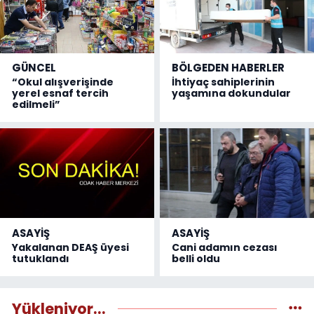
GÜNCEL
BÖLGEDEN HABERLER
“Okul alışverişinde
İhtiyaç sahiplerinin
yerel esnaf tercih
yaşamına dokundular
edilmeli”
ASAYİŞ
ASAYİŞ
Yakalanan DEAŞ üyesi
Cani adamın cezası
tutuklandı
belli oldu
Yükleniyor...