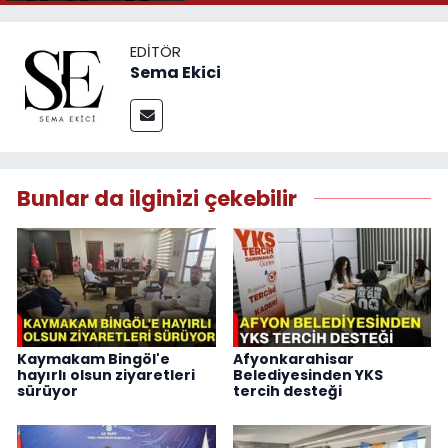
EDITÖR
Sema Ekici
Bunlar da ilginizi çekebilir
Kaymakam Bingöl'e
Afyonkarahisar
hayırlı olsun ziyaretleri
Belediyesinden YKS
sürüyor
tercih desteği