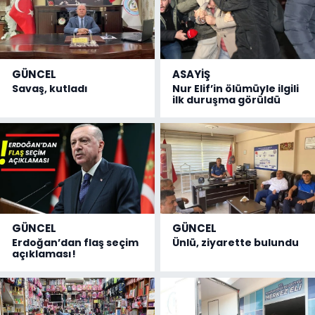
GÜNCEL
ASAYİŞ
Savaş, kutladı
Nur Elif’in ölümüyle ilgili
ilk duruşma görüldü
GÜNCEL
GÜNCEL
Erdoğan’dan flaş seçim
Ünlü, ziyarette bulundu
açıklaması!