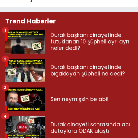
Trend Haberler
1
Durak başkanı cinayetinde
tutuklanan 10 şüpheli ayrı ayrı
neler dedi?
2
Durak başkanı cinayetinde
bıçaklayan şüpheli ne dedi?
3
Sen neymişsin be abi!
4
Durak cinayeti sonrasında acı
detaylara ODAK ulaştı!