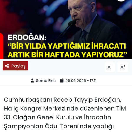
SPOR
11:11 MANŞET
Paylaş
-
+
A
A
Sema Ekici
26.06.2026 - 17:11
Cumhurbaşkanı Recep Tayyip Erdoğan,
Haliç Kongre Merkezi'nde düzenlenen TİM
33. Olağan Genel Kurulu ve İhracatın
Şampiyonları Ödül Töreni'nde yaptığı