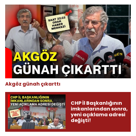
Akgöz günah çıkarttı
CHP İl Başkanlığının
imkanlarından sonra,
yeni açıklama adresi
değişti!