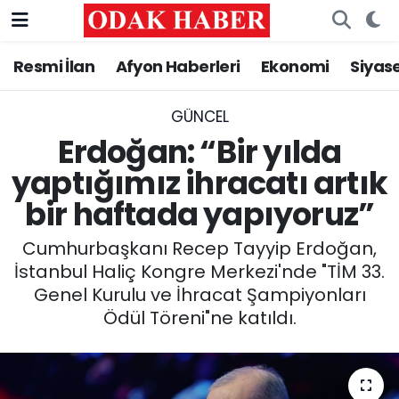
Resmi İlan
Afyon Haberleri
Ekonomi
Siyas
AFYONKARAHİSAR HABERLERİ
Nöbetçi Eczaneler
Resmi İlan
Hava Durumu
GÜNCEL
Erdoğan: “Bir yılda
ASAYİŞ
Trafik Durumu
yaptığımız ihracatı artık
bir haftada yapıyoruz”
GÜNCEL
Süper Lig Puan Durumu ve Fikstür
Cumhurbaşkanı Recep Tayyip Erdoğan,
SİYASET
Tüm Manşetler
İstanbul Haliç Kongre Merkezi'nde "TİM 33.
Genel Kurulu ve İhracat Şampiyonları
EĞİTİM
Son Dakika Haberleri
Ödül Töreni"ne katıldı.
MAGAZİN
Haber Arşivi
SAĞLIK