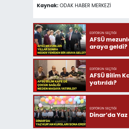
Kaynak:
ODAK HABER MERKEZİ
EDITÖRÜN SEÇTIĞI
AFSÜ mezunlar
araya geldi?
EDITÖRÜN SEÇTIĞI
AFSÜ Bilim K
yatırıldı?
EDITÖRÜN SEÇTIĞI
Dinar’da Yaz 