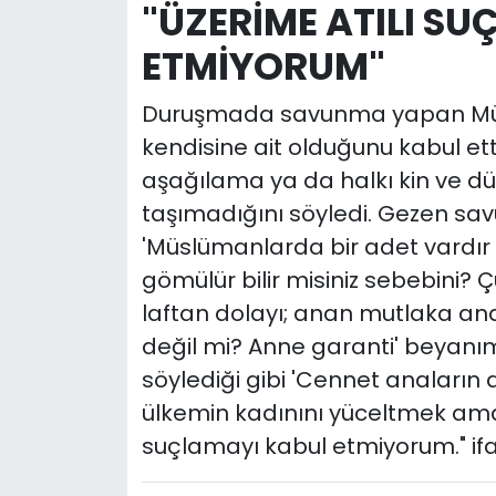
"ÜZERİME ATILI S
ETMİYORUM"
Duruşmada savunma yapan Müjd
kendisine ait olduğunu kabul ett
aşağılama ya da halkı kin ve 
taşımadığını söyledi. Gezen s
'Müslümanlarda bir adet vardır 
gömülür bilir misiniz sebebini?
laftan dolayı; anan mutlaka an
değil mi? Anne garanti' beyan
söylediği gibi 'Cennet anaların 
ülkemin kadınını yüceltmek amacı
suçlamayı kabul etmiyorum." ifad