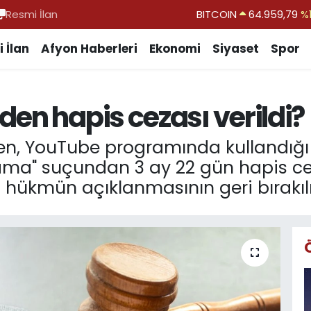
Resmi İlan
DOLAR
47,7436
%0.
EURO
55,2510
%0.
 İlan
Afyon Haberleri
Ekonomi
Siyaset
Spor
STERLİN
64,4811
%0.
GRAM ALTIN
6660.55
%0.
en hapis cezası verildi?
BİST100
13.779
%-
n, YouTube programında kullandığı i
ama" suçundan 3 ay 22 gün hapis ceza
ükmün açıklanmasının geri bırakılm