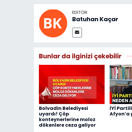
EDITÖR
Batuhan Kaçar
Bunlar da ilginizi çekebilir
Bolvadin Belediyesi
İYİ Parti
uyardı! Çöp
Afyon’a 
konteynerlerine moloz
dökenlere ceza geliyor