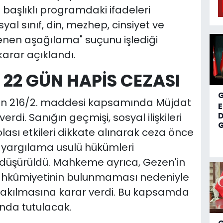
" başlıklı programdaki ifadeleri
yal sınıf, din, mezhep, cinsiyet ve
enen aşağılama" suçunu işlediği
karar açıklandı.
22 GÜN HAPİS CEZASI
n 216/2. maddesi kapsamında Müjdat
D
rdi. Sanığın geçmişi, sosyal ilişkileri
G
lası etkileri dikkate alınarak ceza önce
t yargılama usulü hükümleri
düşürüldü. Mahkeme ayrıca, Gezen'in
mahkûmiyetinin bulunmaması nedeniyle
rakılmasına karar verdi. Bu kapsamda
ında tutulacak.