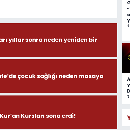
“
a
y
t
ı yıllar sonra neden yeniden bir
afe’de çocuk sağlığı neden masaya
A
D
t
Kur’an Kursları sona erdi!