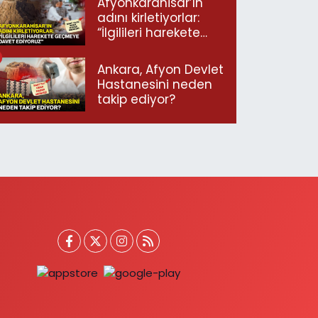
Afyonkarahisar’ın
adını kirletiyorlar:
“İlgilileri harekete
geçmeye davet
ediyoruz”
Ankara, Afyon Devlet
Hastanesini neden
takip ediyor?