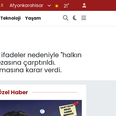
Afyonkarahisar
°
21
18
32
Teknoloji
Yaşam
38
03
14
fadeler nedeniyle "halkın
sına çarptırıldı.
asına karar verdi.
Özel Haber