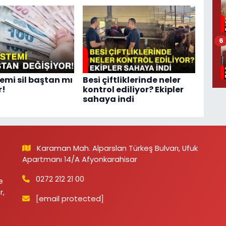
6
temi sil baştan mı
Besi çiftliklerinde neler
r!
kontrol ediliyor? Ekipler
sahaya indi
Karaman Mah. Alparslan Türkeş Bulvarı, Ufuk
Apartmanı 14/A Afyonkarahisar
0272 212 21 00
e
r,
[email protected]