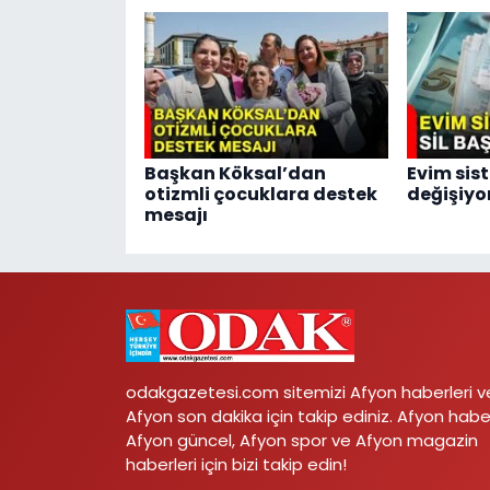
Başkan Köksal’dan
Evim sis
otizmli çocuklara destek
değişiyo
mesajı
odakgazetesi.com sitemizi Afyon haberleri v
Afyon son dakika için takip ediniz. Afyon habe
Afyon güncel, Afyon spor ve Afyon magazin
haberleri için bizi takip edin!