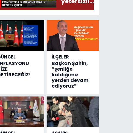
yetersizliği
gündeme
geldi!
Emniyete
4,5 milyon
liralık
destek
çıktı
GÜNCEL
İLÇELER
ENFLASYONU
Başkan Şahin,
İZE
“şenliğe
ETİRECEĞİZ!
kaldığımız
yerden devam
ediyoruz”