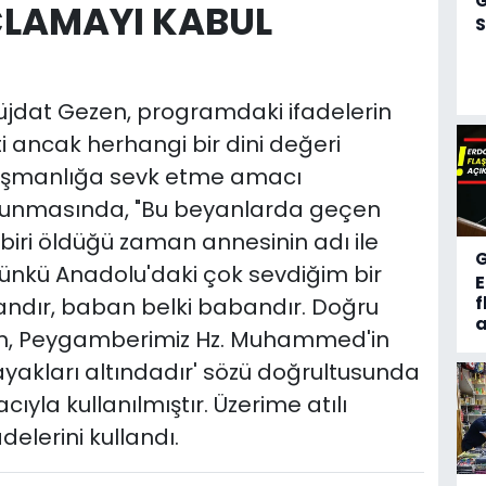
UÇLAMAYI KABUL
S
at Gezen, programdaki ifadelerin
i ancak herhangi bir dini değeri
düşmanlığa sevk etme amacı
avunmasında, "Bu beyanlarda geçen
biri öldüğü zaman annesinin adı ile
 Çünkü Anadolu'daki çok sevdiğim bir
f
andır, baban belki babandır. Doğru
a
ım, Peygamberimiz Hz. Muhammed'in
ayakları altındadır' sözü doğrultusunda
yla kullanılmıştır. Üzerime atılı
elerini kullandı.