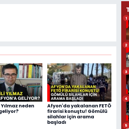
1
2
3
4
li Yılmaz neden
Afyon'da yakalanan FETÖ
geliyor?
firarisi konuştu! Gömülü
silahlar için arama
başladı
5