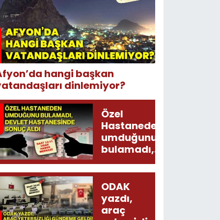
Afyon’da hangi başkan
vatandaşları dinlemiyor?
Özel
Hastaneden
umduğunu
bulamadı,
Devlet
Hastanesinde
sonuç aldı
ODAK
yazdı,
araç