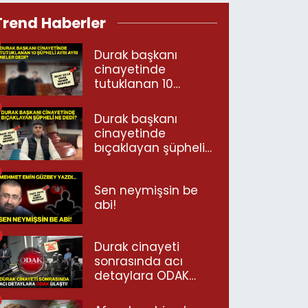
Trend Haberler
Durak başkanı
cinayetinde
tutuklanan 10
şüpheli ayrı ayrı
neler dedi?
Durak başkanı
cinayetinde
bıçaklayan şüpheli
ne dedi?
Sen neymişsin be
abi!
Durak cinayeti
sonrasında acı
detaylara ODAK
ulaştı!