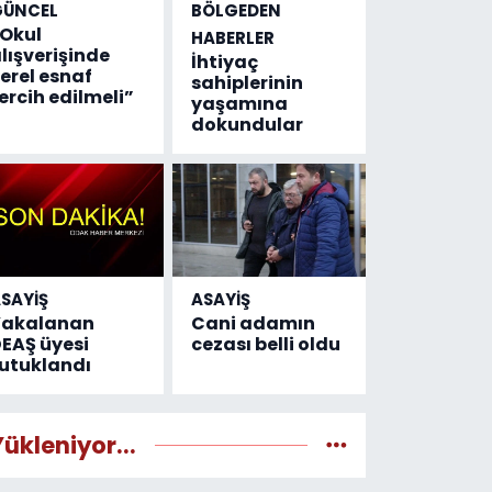
GÜNCEL
BÖLGEDEN
Okul
HABERLER
lışverişinde
İhtiyaç
erel esnaf
sahiplerinin
ercih edilmeli”
yaşamına
dokundular
SAYİŞ
ASAYİŞ
Yakalanan
Cani adamın
EAŞ üyesi
cezası belli oldu
utuklandı
Yükleniyor...