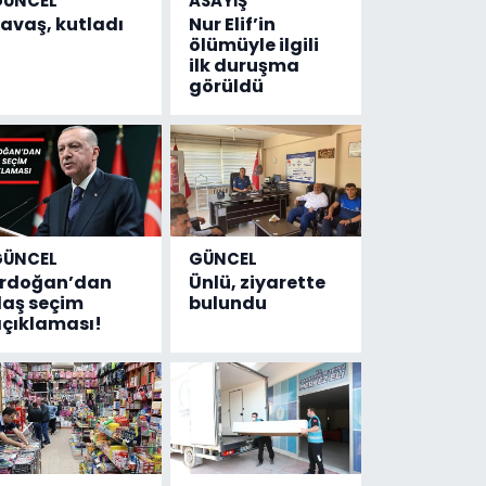
GÜNCEL
ASAYİŞ
avaş, kutladı
Nur Elif’in
ölümüyle ilgili
ilk duruşma
görüldü
GÜNCEL
GÜNCEL
Erdoğan’dan
Ünlü, ziyarette
laş seçim
bulundu
çıklaması!