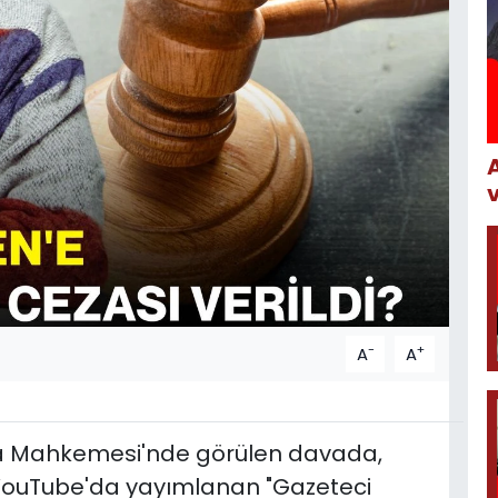
-
+
A
A
eza Mahkemesi'nde görülen davada,
 YouTube'da yayımlanan "Gazeteci