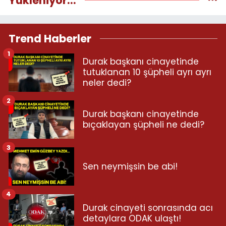
Yükleniyor...
Trend Haberler
1
Durak başkanı cinayetinde
tutuklanan 10 şüpheli ayrı ayrı
neler dedi?
2
Durak başkanı cinayetinde
bıçaklayan şüpheli ne dedi?
3
Sen neymişsin be abi!
4
Durak cinayeti sonrasında acı
detaylara ODAK ulaştı!