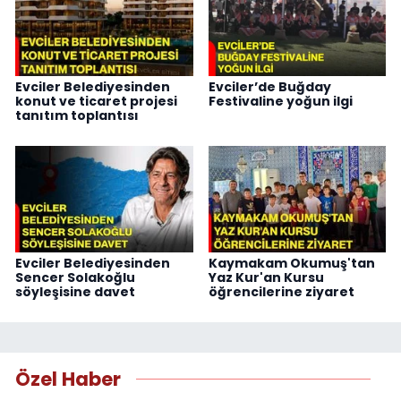
Evciler Belediyesinden
Evciler’de Buğday
konut ve ticaret projesi
Festivaline yoğun ilgi
tanıtım toplantısı
Evciler Belediyesinden
Kaymakam Okumuş'tan
Sencer Solakoğlu
Yaz Kur'an Kursu
söyleşisine davet
öğrencilerine ziyaret
Özel Haber