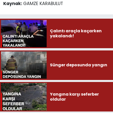
Kaynak:
GAMZE KARABULUT
Çalıntı araçla kaçarken
yakalandı!
Sünger deposunda yangın
Yangına karşı seferber
oldular