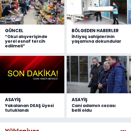
GÜNCEL
BÖLGEDEN HABERLER
“Okul alışverişinde
İhtiyaç sahiplerinin
yerel esnaf tercih
yaşamına dokundular
edilmeli”
ASAYİŞ
ASAYİŞ
Yakalanan DEAŞ üyesi
Cani adamın cezası
tutuklandı
belli oldu