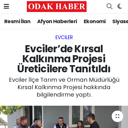
Resmi İlan
Afyon Haberleri
Ekonomi
Siyas
AFYONKARAHİSAR HABERLERİ
Nöbetçi Eczaneler
Resmi İlan
Hava Durumu
EVCILER‎
Evciler’de Kırsal
ASAYİŞ
Trafik Durumu
Kalkınma Projesi
Üreticilere Tanıtıldı
GÜNCEL
Süper Lig Puan Durumu ve Fikstür
Evciler İlçe Tarım ve Orman Müdürlüğü
SİYASET
Tüm Manşetler
Kırsal Kalkınma Projesi hakkında
bilgilendirme yaptı.
EĞİTİM
Son Dakika Haberleri
MAGAZİN
Haber Arşivi
SAĞLIK