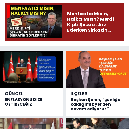
Menfaatci Misin,
Halkcı Mısın? Merdi
Kıpti Şecaat Arz
Ederken Sirkatin
Söylermiş!
GÜNCEL
İLÇELER
ENFLASYONU DİZE
Başkan Şahin, “şenliğe
GETİRECEĞİZ!
kaldığımız yerden
devam ediyoruz”