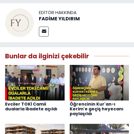
EDITÖR HAKKINDA
FADİME YILDIRIM
Bunlar da ilginizi çekebilir
Evciler TOKİ Camii
Öğrencinin Kur'an-ı
dualarla ibadete açıldı
Kerim'e geçiş heyecanı
paylaşıldı