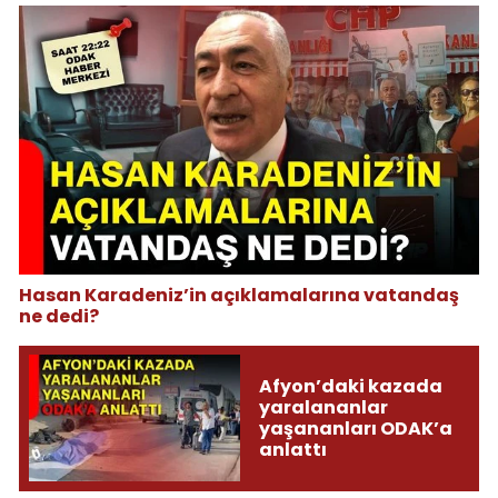
Hasan Karadeniz’in açıklamalarına vatandaş
ne dedi?
Afyon’daki kazada
yaralananlar
yaşananları ODAK’a
anlattı