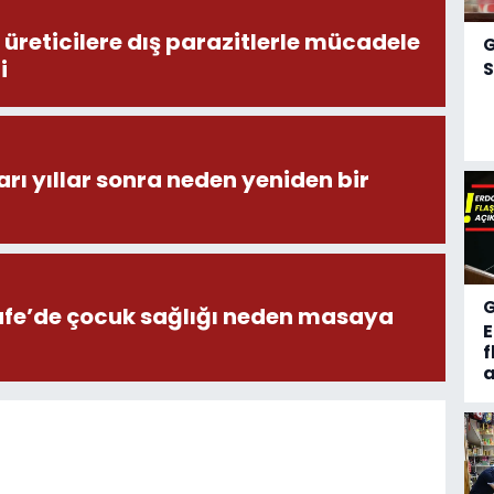
üreticilere dış parazitlerle mücadele
i
S
ı yıllar sonra neden yeniden bir
afe’de çocuk sağlığı neden masaya
f
a