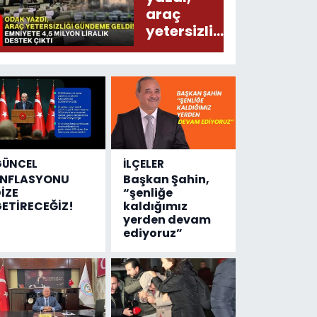
araç
yetersizliği
gündeme
geldi!
Emniyete
4,5 milyon
liralık
destek
çıktı
GÜNCEL
İLÇELER
ENFLASYONU
Başkan Şahin,
İZE
“şenliğe
ETİRECEĞİZ!
kaldığımız
yerden devam
ediyoruz”