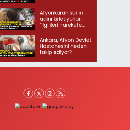
ulaştı!
Afyonkarahisar’ın
adını kirletiyorlar:
“İlgilileri harekete
geçmeye davet
ediyoruz”
Ankara, Afyon Devlet
Hastanesini neden
takip ediyor?