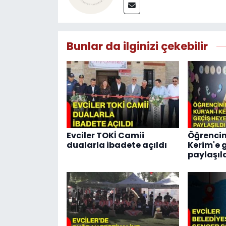
Bunlar da ilginizi çekebilir
Evciler TOKİ Camii
Öğrencin
dualarla ibadete açıldı
Kerim'e 
paylaşıl