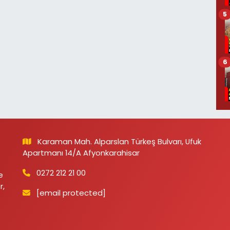
5
6
Karaman Mah. Alparslan Türkeş Bulvarı, Ufuk
Apartmanı 14/A Afyonkarahisar
0272 212 21 00
e
r,
[email protected]