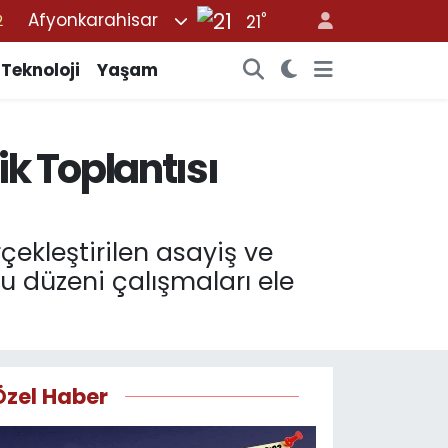
°
Afyonkarahisar
21
2
8
Teknoloji
Yaşam
3
4
k Toplantısı
1
8
ekleştirilen asayiş ve
u düzeni çalışmaları ele
Özel Haber