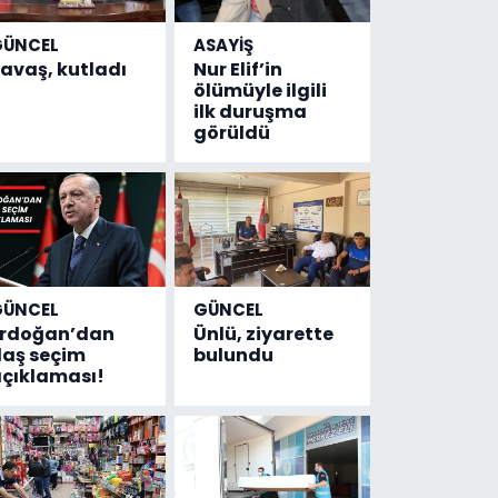
GÜNCEL
ASAYİŞ
avaş, kutladı
Nur Elif’in
ölümüyle ilgili
ilk duruşma
görüldü
GÜNCEL
GÜNCEL
Erdoğan’dan
Ünlü, ziyarette
laş seçim
bulundu
çıklaması!