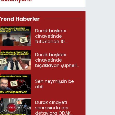
Trend Haberler
Durak başkanı
cinayetinde
tutuklanan 10
şüpheli ayrı ayrı
neler dedi?
Durak başkanı
cinayetinde
bıçaklayan şüpheli
ne dedi?
Sen neymişsin be
abi!
Durak cinayeti
sonrasında acı
detaylara ODAK