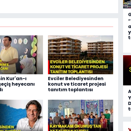
“
a
y
t
in Kur'an-ı
Evciler Belediyesinden
geçiş heyecanı
konut ve ticaret projesi
dı
tanıtım toplantısı
A
D
t