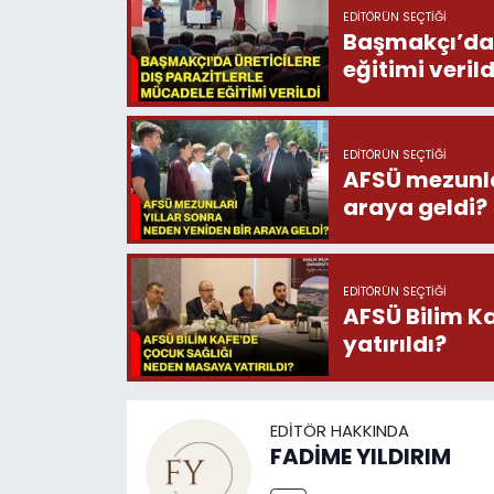
EDITÖRÜN SEÇTIĞI
Başmakçı’da 
eğitimi verild
EDITÖRÜN SEÇTIĞI
AFSÜ mezunlar
araya geldi?
EDITÖRÜN SEÇTIĞI
AFSÜ Bilim K
yatırıldı?
EDITÖR HAKKINDA
FADİME YILDIRIM