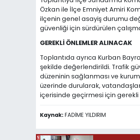
Toplantıya İlçe Jandarma Komu
Özkan ile İlçe Emniyet Amiri Kom
ilçenin genel asayiş durumu değ
güvenliği için sürdürülen çalışm
GEREKLİ ÖNLEMLER ALINACAK
Toplantıda ayrıca Kurban Bayram
şekilde değerlendirildi. Trafik g
düzeninin sağlanması ve kuruml
üzerinde durularak, vatandaşla
içerisinde geçirmesi için gerekli 
Kaynak:
FADİME YILDIRIM