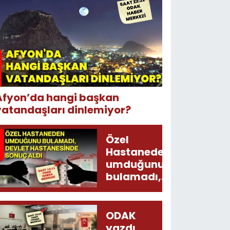
Afyon’da hangi başkan
vatandaşları dinlemiyor?
Özel
Hastaneden
umduğunu
bulamadı,
Devlet
Hastanesinde
sonuç aldı
ODAK
yazdı,