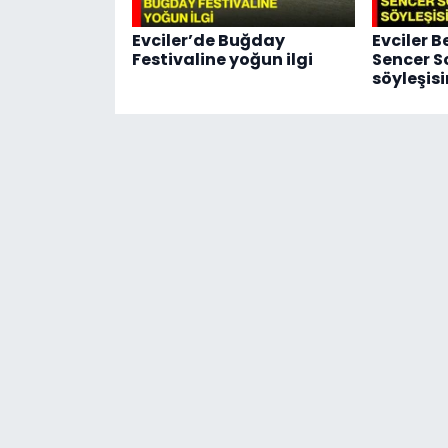
Evciler’de Buğday
Evciler 
Festivaline yoğun ilgi
Sencer S
söyleşis