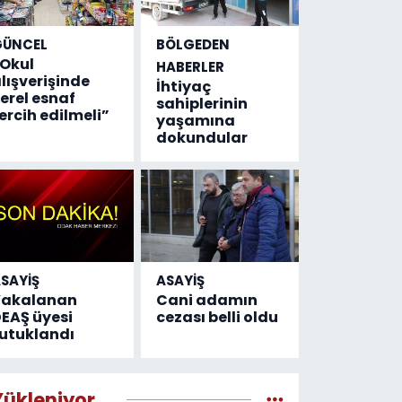
GÜNCEL
BÖLGEDEN
Okul
HABERLER
lışverişinde
İhtiyaç
erel esnaf
sahiplerinin
ercih edilmeli”
yaşamına
dokundular
SAYİŞ
ASAYİŞ
Yakalanan
Cani adamın
EAŞ üyesi
cezası belli oldu
utuklandı
Yükleniyor...