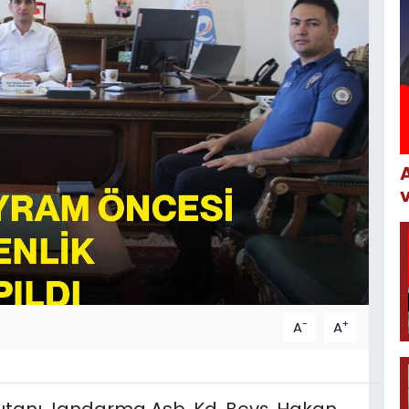
-
+
A
A