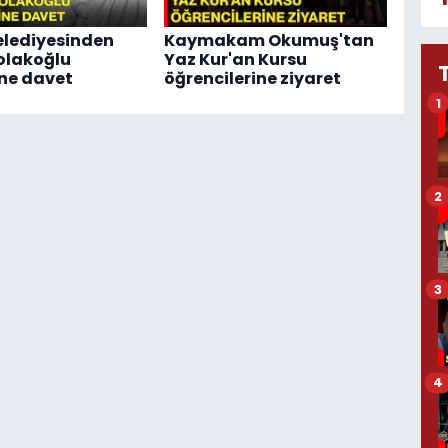
Belediyesinden
Kaymakam Okumuş'tan
olakoğlu
Yaz Kur'an Kursu
ine davet
öğrencilerine ziyaret
1
2
3
4