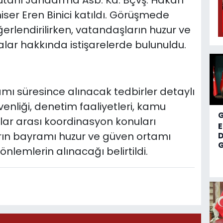
tanı Jandarma Asb. Kd. Bçvş. Hakan
iser Eren Binici katıldı. Görüşmede
erlendirilirken, vatandaşların huzur ve
alar hakkında istişarelerde bulunuldu.
ı süresince alınacak tedbirler detaylı
üvenliği, denetim faaliyetleri, kamu
ar arası koordinasyon konuları
rın bayramı huzur ve güven ortamı
D
G
önlemlerin alınacağı belirtildi.