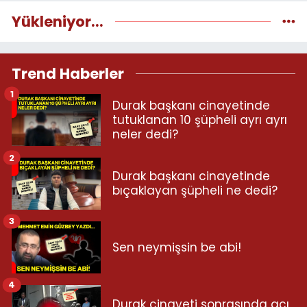
Yükleniyor...
Trend Haberler
1
Durak başkanı cinayetinde
tutuklanan 10 şüpheli ayrı ayrı
neler dedi?
2
Durak başkanı cinayetinde
bıçaklayan şüpheli ne dedi?
3
Sen neymişsin be abi!
4
Durak cinayeti sonrasında acı