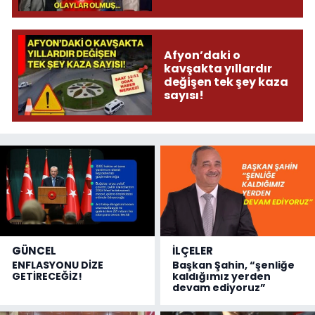
donduracak olaylar
olmuş...
Afyon’daki o
kavşakta yıllardır
değişen tek şey kaza
sayısı!
GÜNCEL
İLÇELER
ENFLASYONU DİZE
Başkan Şahin, “şenliğe
GETİRECEĞİZ!
kaldığımız yerden
devam ediyoruz”