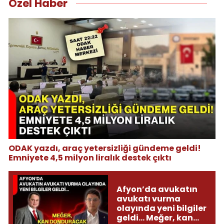
Özel Haber
ODAK yazdı, araç yetersizliği gündeme geldi!
Emniyete 4,5 milyon liralık destek çıktı
Afyon’da avukatın
avukatı vurma
olayında yeni bilgiler
geldi... Meğer, kan