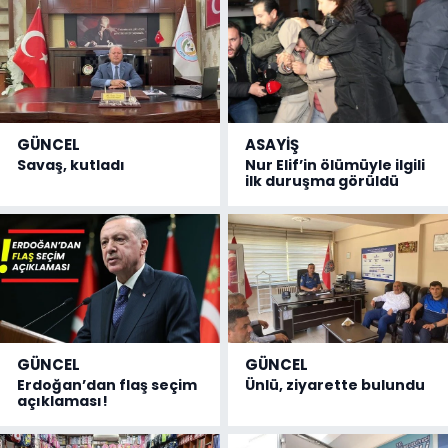
GÜNCEL
ASAYİŞ
Savaş, kutladı
Nur Elif’in ölümüyle ilgili
ilk duruşma görüldü
GÜNCEL
GÜNCEL
Erdoğan’dan flaş seçim
Ünlü, ziyarette bulundu
açıklaması!