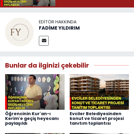
EDITÖR HAKKINDA
FADİME YILDIRIM
Bunlar da ilginizi çekebilir
Öğrencinin Kur'an-ı
Evciler Belediyesinden
Kerim'e geçiş heyecanı
konut ve ticaret projesi
paylaşıldı
tanıtım toplantısı