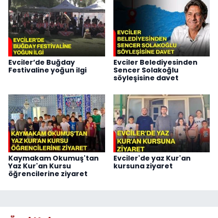
Evciler’de Buğday
Evciler Belediyesinden
Festivaline yoğun ilgi
Sencer Solakoğlu
söyleşisine davet
Kaymakam Okumuş'tan
Evciler'de yaz Kur'an
Yaz Kur'an Kursu
kursuna ziyaret
öğrencilerine ziyaret