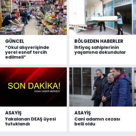
GÜNCEL
BÖLGEDEN HABERLER
“Okul alışverişinde
İhtiyaç sahiplerinin
yerel esnaf tercih
yaşamına dokundular
edilmeli”
ASAYİŞ
ASAYİŞ
Yakalanan DEAŞ üyesi
Cani adamın cezası
tutuklandı
belli oldu