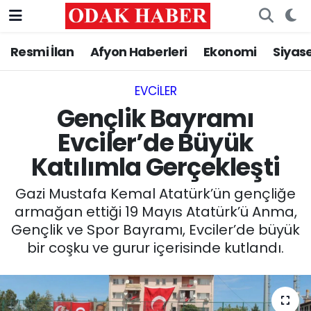
Resmi İlan
Afyon Haberleri
Ekonomi
Siyas
AFYONKARAHİSAR HABERLERİ
Nöbetçi Eczaneler
Resmi İlan
Hava Durumu
EVCILER‎
Gençlik Bayramı
ASAYİŞ
Trafik Durumu
Evciler’de Büyük
Katılımla Gerçekleşti
GÜNCEL
Süper Lig Puan Durumu ve Fikstür
Gazi Mustafa Kemal Atatürk’ün gençliğe
SİYASET
Tüm Manşetler
armağan ettiği 19 Mayıs Atatürk’ü Anma,
Gençlik ve Spor Bayramı, Evciler’de büyük
EĞİTİM
Son Dakika Haberleri
bir coşku ve gurur içerisinde kutlandı.
MAGAZİN
Haber Arşivi
SAĞLIK