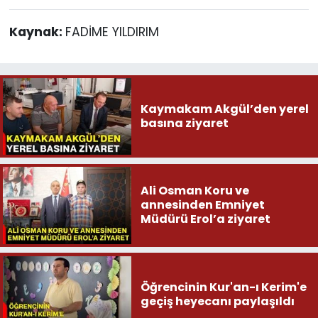
Kaynak:
FADİME YILDIRIM
Kaymakam Akgül’den yerel
basına ziyaret
Ali Osman Koru ve
annesinden Emniyet
Müdürü Erol’a ziyaret
Öğrencinin Kur'an-ı Kerim'e
geçiş heyecanı paylaşıldı