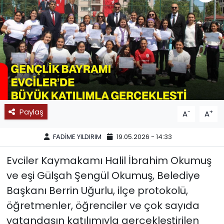
SPOR
11:11 MANŞET
Paylaş
-
+
A
A
FADİME YILDIRIM
19.05.2026 - 14:33
Evciler Kaymakamı Halil İbrahim Okumuş
ve eşi Gülşah Şengül Okumuş, Belediye
Başkanı Berrin Uğurlu, ilçe protokolü,
öğretmenler, öğrenciler ve çok sayıda
vatandaşın katılımıyla gerçekleştirilen