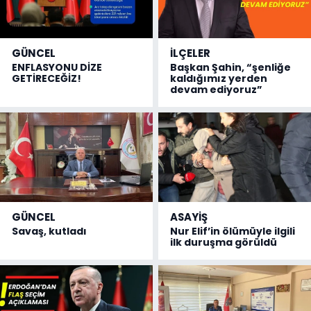
GÜNCEL
İLÇELER
ENFLASYONU DİZE
Başkan Şahin, “şenliğe
GETİRECEĞİZ!
kaldığımız yerden
devam ediyoruz”
GÜNCEL
ASAYİŞ
Savaş, kutladı
Nur Elif’in ölümüyle ilgili
ilk duruşma görüldü