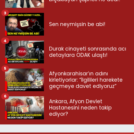
3
Sen neymişsin be abi!
4
Durak cinayeti sonrasında acı
detaylara ODAK ulaştı!
5
Afyonkarahisar’ın adını
kirletiyorlar: “İlgilileri harekete
geçmeye davet ediyoruz”
6
Ankara, Afyon Devlet
Hastanesini neden takip
ediyor?