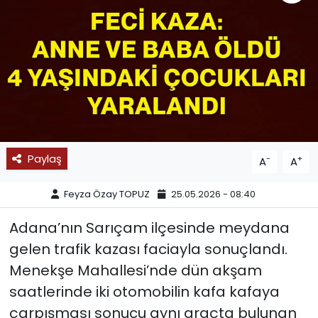
SPOR
11:11 MANŞET
Paylaş
-
+
A
A
Feyza Özay TOPUZ
25.05.2026 - 08:40
Adana’nın Sarıçam ilçesinde meydana
gelen trafik kazası faciayla sonuçlandı.
Menekşe Mahallesi’nde dün akşam
saatlerinde iki otomobilin kafa kafaya
çarpışması sonucu aynı araçta bulunan