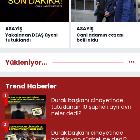
ASAYİŞ
ASAYİŞ
Yakalanan DEAŞ üyesi
Cani adamın cezası
tutuklandı
belli oldu
Yükleniyor...
Trend Haberler
1
Durak başkanı cinayetinde
tutuklanan 10 şüpheli ayrı ayrı
neler dedi?
2
Durak başkanı cinayetinde
bıçaklayan şüpheli ne dedi?