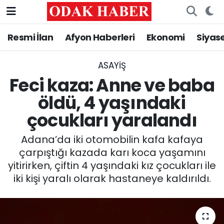
Resmi İlan
Afyon Haberleri
Ekonomi
Siyas
AFYONKARAHİSAR HABERLERİ
Nöbetçi Eczaneler
Resmi İlan
Hava Durumu
ASAYİŞ
Feci kaza: Anne ve baba
ASAYİŞ
Trafik Durumu
öldü, 4 yaşındaki
çocukları yaralandı
GÜNCEL
Süper Lig Puan Durumu ve Fikstür
Adana’da iki otomobilin kafa kafaya
SİYASET
Tüm Manşetler
çarpıştığı kazada karı koca yaşamını
yitirirken, çiftin 4 yaşındaki kız çocukları ile
EĞİTİM
Son Dakika Haberleri
iki kişi yaralı olarak hastaneye kaldırıldı.
MAGAZİN
Haber Arşivi
SAĞLIK