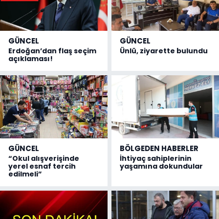
GÜNCEL
GÜNCEL
Erdoğan’dan flaş seçim
Ünlü, ziyarette bulundu
açıklaması!
GÜNCEL
BÖLGEDEN HABERLER
“Okul alışverişinde
İhtiyaç sahiplerinin
yerel esnaf tercih
yaşamına dokundular
edilmeli”