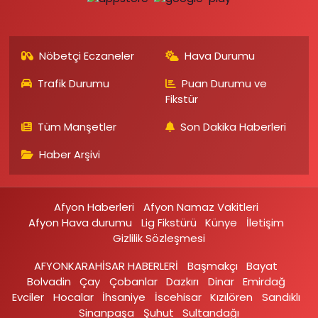
Nöbetçi Eczaneler
Hava Durumu
Trafik Durumu
Puan Durumu ve
Fikstür
Tüm Manşetler
Son Dakika Haberleri
Haber Arşivi
Afyon Haberleri
Afyon Namaz Vakitleri
Afyon Hava durumu
Lig Fikstürü
Künye
İletişim
Gizlilik Sözleşmesi
AFYONKARAHİSAR HABERLERİ
Başmakçı
Bayat
Bolvadin
Çay
Çobanlar
Dazkırı
Dinar
Emirdağ‎
Evciler‎
Hocalar
İhsaniye‎
İscehisar
Kızılören‎
Sandıklı‎
Sinanpaşa
Şuhut
Sultandağı