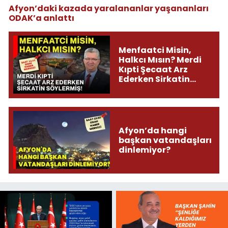
Afyon’daki kazada yaralananlar yaşananları
ODAK’a anlattı
Menfaatci Misin,
Halkcı Mısın? Merdi
Kıpti Şecaat Arz
Ederken Sirkatin
Söylermiş!
Afyon’da hangi
başkan vatandaşları
dinlemiyor?