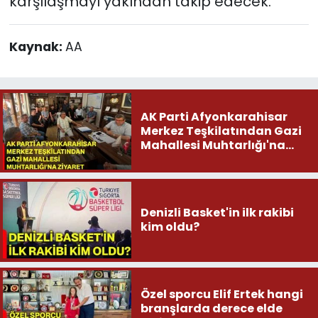
karşılaşmayı yakından takip edecek.
Kaynak:
AA
AK Parti Afyonkarahisar
Merkez Teşkilatından Gazi
Mahallesi Muhtarlığı'na
ziyaret
Denizli Basket'in ilk rakibi
kim oldu?
Özel sporcu Elif Ertek hangi
branşlarda derece elde