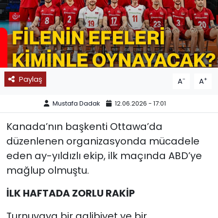
SPOR
11:11 MANŞET
Paylaş
-
+
A
A
Mustafa Dadak
12.06.2026 - 17:01
Kanada’nın başkenti Ottawa’da
düzenlenen organizasyonda mücadele
eden ay-yıldızlı ekip, ilk maçında ABD’ye
mağlup olmuştu.
İLK HAFTADA ZORLU RAKİP
Turnuvaya bir galibiyet ve bir