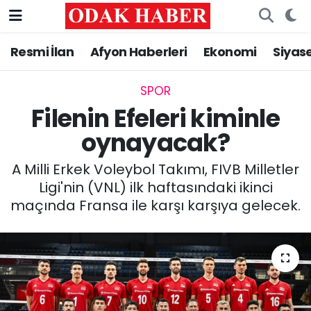
Resmi İlan
Afyon Haberleri
Ekonomi
Siyas
AFYONKARAHİSAR HABERLERİ
Nöbetçi Eczaneler
Resmi İlan
Hava Durumu
SPOR
Filenin Efeleri kiminle
ASAYİŞ
Trafik Durumu
oynayacak?
GÜNCEL
Süper Lig Puan Durumu ve Fikstür
A Milli Erkek Voleybol Takımı, FIVB Milletler
Ligi'nin (VNL) ilk haftasındaki ikinci
SİYASET
Tüm Manşetler
maçında Fransa ile karşı karşıya gelecek.
EĞİTİM
Son Dakika Haberleri
MAGAZİN
Haber Arşivi
SAĞLIK