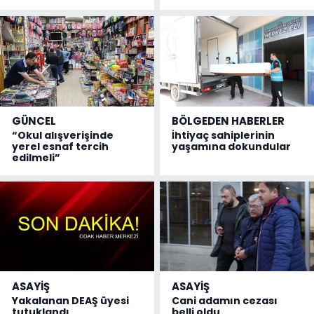
GÜNCEL
BÖLGEDEN HABERLER
“Okul alışverişinde
İhtiyaç sahiplerinin
yerel esnaf tercih
yaşamına dokundular
edilmeli”
ASAYİŞ
ASAYİŞ
Yakalanan DEAŞ üyesi
Cani adamın cezası
tutuklandı
belli oldu