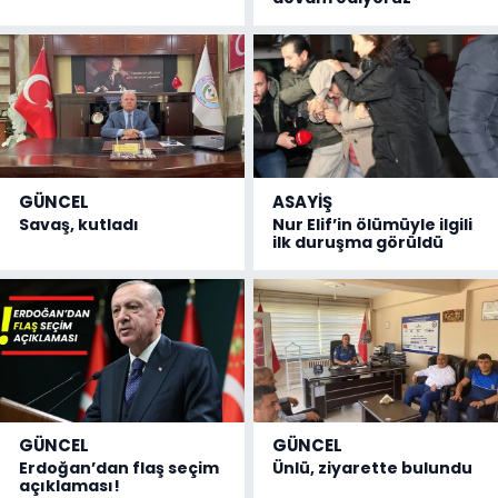
GÜNCEL
ASAYİŞ
Savaş, kutladı
Nur Elif’in ölümüyle ilgili
ilk duruşma görüldü
GÜNCEL
GÜNCEL
Erdoğan’dan flaş seçim
Ünlü, ziyarette bulundu
açıklaması!