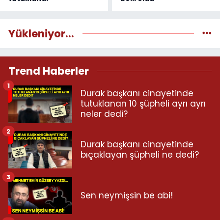
Yükleniyor...
Trend Haberler
1
Durak başkanı cinayetinde
tutuklanan 10 şüpheli ayrı ayrı
neler dedi?
2
Durak başkanı cinayetinde
bıçaklayan şüpheli ne dedi?
3
Sen neymişsin be abi!