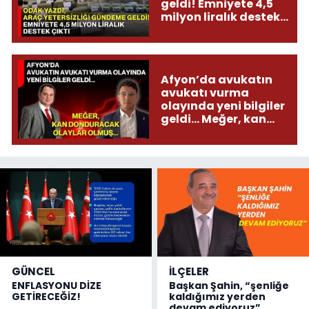
geldi! Emniyete 4,5
milyon liralık destek
çıktı
Afyon’da avukatın
avukatı vurma
olayında yeni bilgiler
geldi... Meğer, kan
donduracak olaylar
olmuş...
GÜNCEL
İLÇELER
ENFLASYONU DİZE
Başkan Şahin, “şenliğe
GETİRECEĞİZ!
kaldığımız yerden
devam ediyoruz”