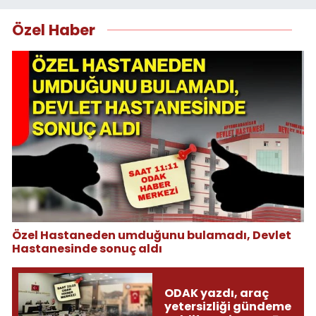
Özel Haber
Özel Hastaneden umduğunu bulamadı, Devlet
Hastanesinde sonuç aldı
ODAK yazdı, araç
yetersizliği gündeme