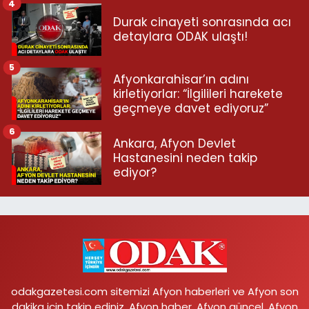
4
Durak cinayeti sonrasında acı
detaylara ODAK ulaştı!
5
Afyonkarahisar’ın adını
kirletiyorlar: “İlgilileri harekete
geçmeye davet ediyoruz”
6
Ankara, Afyon Devlet
Hastanesini neden takip
ediyor?
odakgazetesi.com sitemizi Afyon haberleri ve Afyon son
dakika için takip ediniz. Afyon haber, Afyon güncel, Afyon