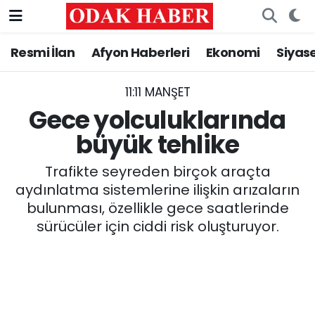
Resmi İlan
Afyon Haberleri
Ekonomi
Siyas
AFYONKARAHİSAR HABERLERİ
Nöbetçi Eczaneler
Resmi İlan
Hava Durumu
11:11 MANŞET
Gece yolculuklarında
ASAYİŞ
Trafik Durumu
büyük tehlike
GÜNCEL
Süper Lig Puan Durumu ve Fikstür
Trafikte seyreden birçok araçta
aydınlatma sistemlerine ilişkin arızaların
SİYASET
Tüm Manşetler
bulunması, özellikle gece saatlerinde
sürücüler için ciddi risk oluşturuyor.
EĞİTİM
Son Dakika Haberleri
MAGAZİN
Haber Arşivi
SAĞLIK