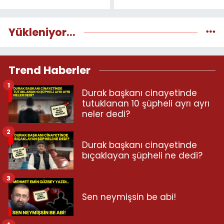
Yükleniyor...
Trend Haberler
1
Durak başkanı cinayetinde
tutuklanan 10 şüpheli ayrı ayrı
neler dedi?
2
Durak başkanı cinayetinde
bıçaklayan şüpheli ne dedi?
3
Sen neymişsin be abi!