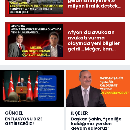
geldi! Emniyete 4,5
milyon liralık destek
çıktı
Afyon’da avukatın
avukatı vurma
olayında yeni bilgiler
geldi... Meğer, kan
donduracak olaylar
olmuş...
GÜNCEL
İLÇELER
ENFLASYONU DİZE
Başkan Şahin, “şenliğe
GETİRECEĞİZ!
kaldığımız yerden
devam ediyoruz”