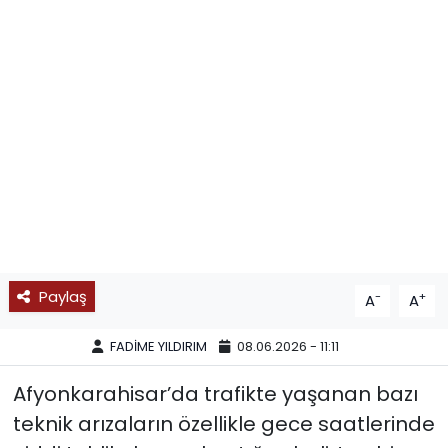
SPOR
11:11 MANŞET
Paylaş
-
+
A
A
FADİME YILDIRIM
08.06.2026 - 11:11
Afyonkarahisar’da trafikte yaşanan bazı
teknik arızaların özellikle gece saatlerinde