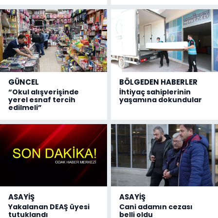
GÜNCEL
BÖLGEDEN HABERLER
“Okul alışverişinde
İhtiyaç sahiplerinin
yerel esnaf tercih
yaşamına dokundular
edilmeli”
ASAYİŞ
ASAYİŞ
Yakalanan DEAŞ üyesi
Cani adamın cezası
tutuklandı
belli oldu