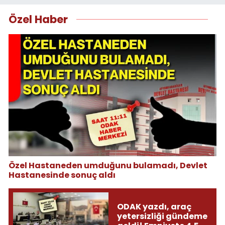
Özel Haber
Özel Hastaneden umduğunu bulamadı, Devlet
Hastanesinde sonuç aldı
ODAK yazdı, araç
yetersizliği gündeme