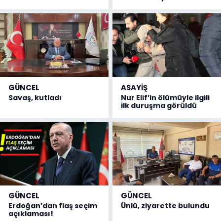
GÜNCEL
ASAYİŞ
Savaş, kutladı
Nur Elif’in ölümüyle ilgili
ilk duruşma görüldü
GÜNCEL
GÜNCEL
Erdoğan’dan flaş seçim
Ünlü, ziyarette bulundu
açıklaması!