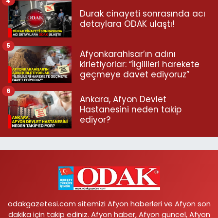
4
Durak cinayeti sonrasında acı
detaylara ODAK ulaştı!
5
Afyonkarahisar’ın adını
kirletiyorlar: “İlgilileri harekete
geçmeye davet ediyoruz”
6
Ankara, Afyon Devlet
Hastanesini neden takip
ediyor?
odakgazetesi.com sitemizi Afyon haberleri ve Afyon son
dakika için takip ediniz. Afyon haber, Afyon güncel, Afyon