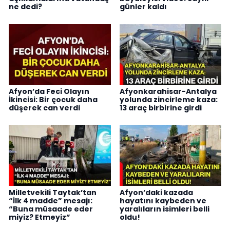
ne dedi?
günler kaldı
Afyon’da Feci Olayın
Afyonkarahisar-Antalya
İkincisi: Bir çocuk daha
yolunda zincirleme kaza:
düşerek can verdi
13 araç birbirine girdi
Milletvekili Taytak’tan
Afyon’daki kazada
“İlk 4 madde” mesajı:
hayatını kaybeden ve
“Buna müsaade eder
yaralıların isimleri belli
miyiz? Etmeyiz”
oldu!