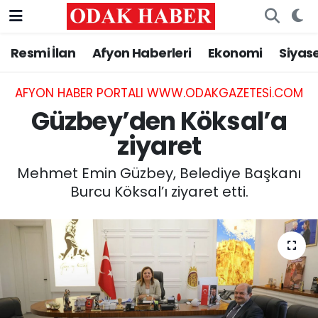
Resmi İlan
Afyon Haberleri
Ekonomi
Siyas
AFYONKARAHİSAR HABERLERİ
Nöbetçi Eczaneler
Resmi İlan
Hava Durumu
AFYON HABER PORTALI WWW.ODAKGAZETESI.COM
Güzbey’den Köksal’a
ASAYİŞ
Trafik Durumu
ziyaret
GÜNCEL
Süper Lig Puan Durumu ve Fikstür
Mehmet Emin Güzbey, Belediye Başkanı
Burcu Köksal’ı ziyaret etti.
SİYASET
Tüm Manşetler
EĞİTİM
Son Dakika Haberleri
MAGAZİN
Haber Arşivi
SAĞLIK