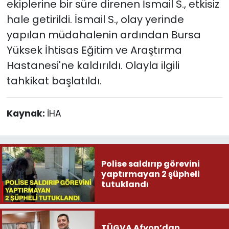
ekiplerine bir süre direnen İsmail S., etkisiz
hale getirildi. İsmail S., olay yerinde
yapılan müdahalenin ardından Bursa
Yüksek İhtisas Eğitim ve Araştırma
Hastanesi'ne kaldırıldı. Olayla ilgili
tahkikat başlatıldı.
Kaynak:
İHA
Polise saldırıp görevini
yaptırmayan 2 şüpheli
tutuklandı
TÜGVA Afyon’dan