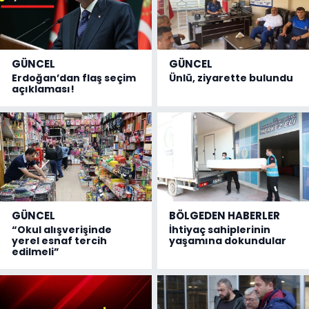
GÜNCEL
GÜNCEL
Erdoğan’dan flaş seçim
Ünlü, ziyarette bulundu
açıklaması!
GÜNCEL
BÖLGEDEN HABERLER
“Okul alışverişinde
İhtiyaç sahiplerinin
yerel esnaf tercih
yaşamına dokundular
edilmeli”