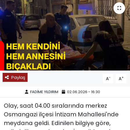
SPOR
11:11 MANŞET
Paylaş
-
+
A
A
FADİME YILDIRIM
02.06.2026 - 16:30
Olay, saat 04.00 sıralarında merkez
Osmangazi ilçesi İntizam Mahallesi'nde
meydana geldi. Edinilen bilgiye göre,