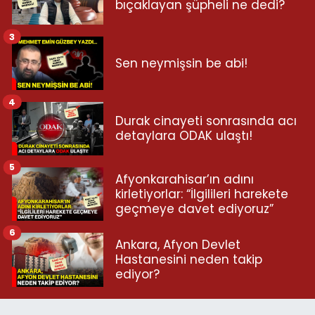
bıçaklayan şüpheli ne dedi?
3
Sen neymişsin be abi!
4
Durak cinayeti sonrasında acı
detaylara ODAK ulaştı!
5
Afyonkarahisar’ın adını
kirletiyorlar: “İlgilileri harekete
geçmeye davet ediyoruz”
6
Ankara, Afyon Devlet
Hastanesini neden takip
ediyor?