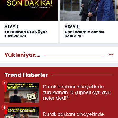
ASAYİŞ
ASAYİŞ
Yakalanan DEAŞ üyesi
Cani adamın cezası
tutuklandı
belli oldu
Yükleniyor...
Trend Haberler
1
Durak başkanı cinayetinde
tutuklanan 10 şüpheli ayrı ayrı
neler dedi?
2
Durak başkanı cinayetinde