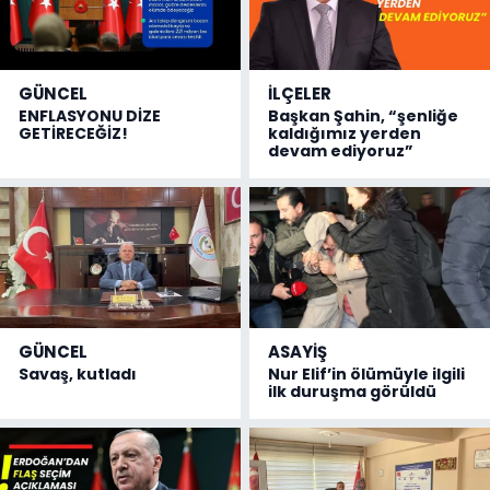
GÜNCEL
İLÇELER
ENFLASYONU DİZE
Başkan Şahin, “şenliğe
GETİRECEĞİZ!
kaldığımız yerden
devam ediyoruz”
GÜNCEL
ASAYİŞ
Savaş, kutladı
Nur Elif’in ölümüyle ilgili
ilk duruşma görüldü