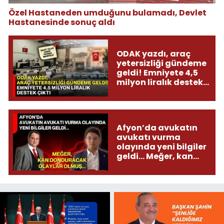
Özel Hastaneden umduğunu bulamadı, Devlet
Hastanesinde sonuç aldı
ODAK yazdı, araç
yetersizliği gündeme
geldi! Emniyete 4,5
milyon liralık destek
çıktı
Afyon’da avukatın
avukatı vurma
olayında yeni bilgiler
geldi... Meğer, kan
donduracak olaylar
olmuş...