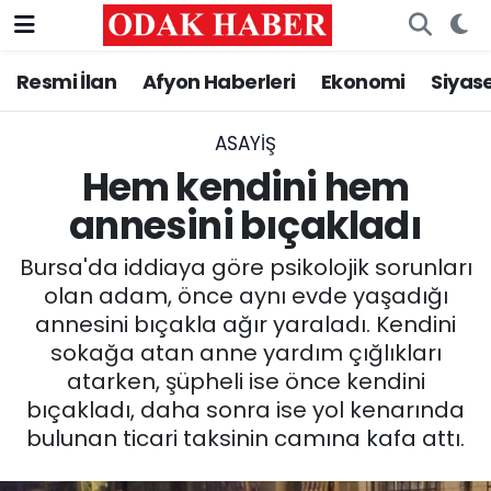
Resmi İlan
Afyon Haberleri
Ekonomi
Siyas
AFYONKARAHİSAR HABERLERİ
Nöbetçi Eczaneler
Resmi İlan
Hava Durumu
ASAYİŞ
Hem kendini hem
ASAYİŞ
Trafik Durumu
annesini bıçakladı
GÜNCEL
Süper Lig Puan Durumu ve Fikstür
Bursa'da iddiaya göre psikolojik sorunları
olan adam, önce aynı evde yaşadığı
SİYASET
Tüm Manşetler
annesini bıçakla ağır yaraladı. Kendini
sokağa atan anne yardım çığlıkları
EĞİTİM
Son Dakika Haberleri
atarken, şüpheli ise önce kendini
bıçakladı, daha sonra ise yol kenarında
MAGAZİN
Haber Arşivi
bulunan ticari taksinin camına kafa attı.
SAĞLIK