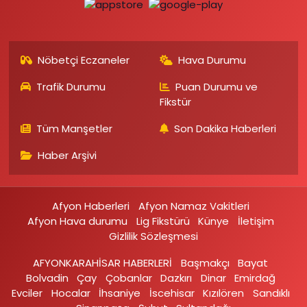
Nöbetçi Eczaneler
Hava Durumu
Trafik Durumu
Puan Durumu ve
Fikstür
Tüm Manşetler
Son Dakika Haberleri
Haber Arşivi
Afyon Haberleri
Afyon Namaz Vakitleri
Afyon Hava durumu
Lig Fikstürü
Künye
İletişim
Gizlilik Sözleşmesi
AFYONKARAHİSAR HABERLERİ
Başmakçı
Bayat
Bolvadin
Çay
Çobanlar
Dazkırı
Dinar
Emirdağ‎
Evciler‎
Hocalar
İhsaniye‎
İscehisar
Kızılören‎
Sandıklı‎