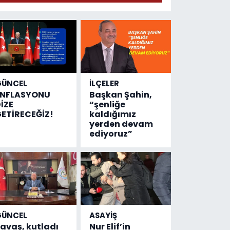
adresi değişti!
GÜNCEL
İLÇELER
ENFLASYONU
Başkan Şahin,
İZE
“şenliğe
ETİRECEĞİZ!
kaldığımız
yerden devam
ediyoruz”
GÜNCEL
ASAYİŞ
avaş, kutladı
Nur Elif’in