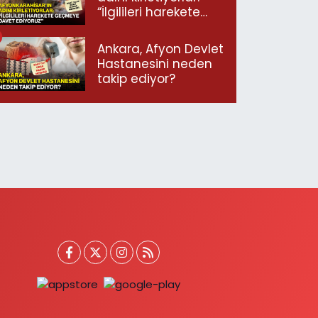
“İlgilileri harekete
geçmeye davet
ediyoruz”
Ankara, Afyon Devlet
Hastanesini neden
takip ediyor?