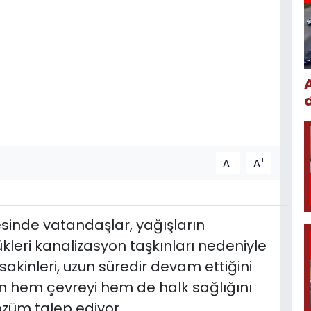
-
+
A
A
sinde vatandaşlar, yağışların
leri kanalizasyon taşkınları nedeniyle
 sakinleri, uzun süredir devam ettiğini
ının hem çevreyi hem de halk sağlığını
çözüm talep ediyor.