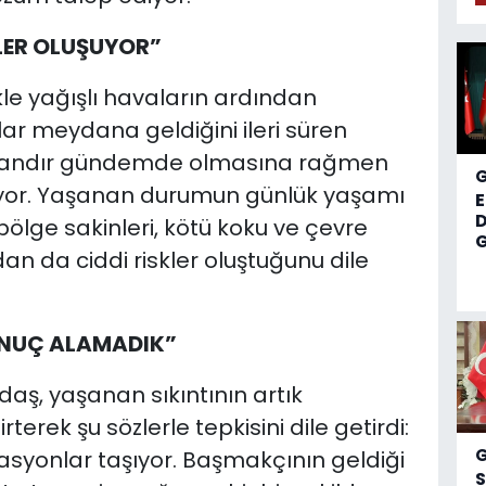
LER OLUŞUYOR”
ikle yağışlı havaların ardından
r meydana geldiğini ileri süren
amandır gündemde olmasına rağmen
or. Yaşanan durumun günlük yaşamı
D
bölge sakinleri, kötü koku ve çevre
G
ından da ciddi riskler oluştuğunu dile
ONUÇ ALAMADIK”
daş, yaşanan sıkıntının artık
rterek şu sözlerle tepkisini dile getirdi:
asyonlar taşıyor. Başmakçının geldiği
S