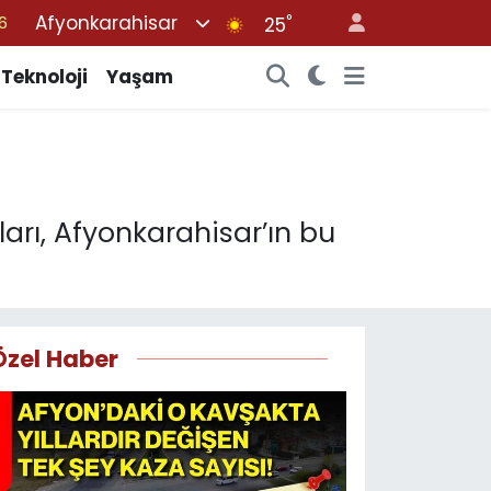
Afyonkarahisar
°
25
6
1
Teknoloji
Yaşam
1
9
0
arı, Afyonkarahisar’ın bu
Özel Haber