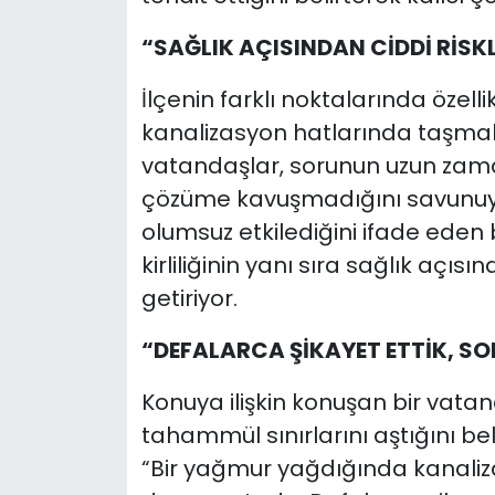
“SAĞLIK AÇISINDAN CİDDİ RİSK
İlçenin farklı noktalarında özell
kanalizasyon hatlarında taşmala
vatandaşlar, sorunun uzun z
çözüme kavuşmadığını savunuy
olumsuz etkilediğini ifade eden 
kirliliğinin yanı sıra sağlık açıs
getiriyor.
“DEFALARCA ŞİKAYET ETTİK, S
Konuya ilişkin konuşan bir vatan
tahammül sınırlarını aştığını beli
“Bir yağmur yağdığında kanaliz