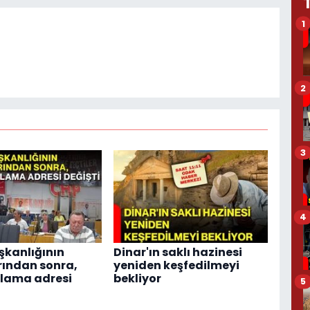
1
2
3
4
şkanlığının
Dinar'ın saklı hazinesi
ından sonra,
yeniden keşfedilmeyi
klama adresi
bekliyor
5