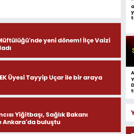
“
a
y
t
Müftülüğü'nde yeni dönem! İlçe Vaizi
ladı
A
HEK Üyesi Tayyip Uçar ile bir araya
D
t
ısı Yiğitbaşı, Sağlık Bakanı
e Ankara'da buluştu