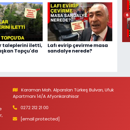
6
 taleplerini iletti,
Lafı evirip çevirme masa
aşkan Topçu'da
sandalye nerede?
Karaman Mah. Alparslan Türkeş Bulvarı, Ufuk
Apartmanı 14/A Afyonkarahisar
0272 212 21 00
e
r,
[email protected]