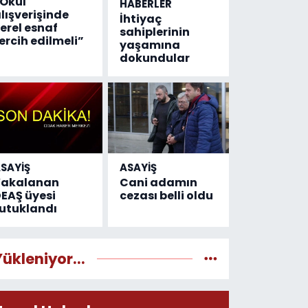
Okul
HABERLER
lışverişinde
İhtiyaç
erel esnaf
sahiplerinin
ercih edilmeli”
yaşamına
dokundular
SAYİŞ
ASAYİŞ
Yakalanan
Cani adamın
EAŞ üyesi
cezası belli oldu
utuklandı
Yükleniyor...