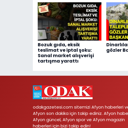
Bozuk gıda, eksik
Dinarlılar
teslimat ve iptal şoku:
gözler B
Sanal market alışverişi
tartışma yarattı
odakgazetesi.com sitemizi Afyon haberleri v
Afyon son dakika için takip ediniz. Afyon habe
Afyon güncel, Afyon spor ve Afyon magazin
haberleri için bizi takip edin!