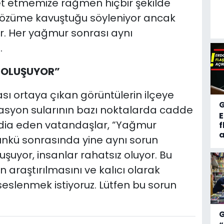
t etmemize rağmen hiçbir şekilde
in çözüme kavuştuğu söyleniyor ancak
r. Her yağmur sonrası aynı
.
İ OLUŞUYOR”
ası ortaya çıkan görüntülerin ilçeye
izasyon sularının bazı noktalarda cadde
iddia eden vatandaşlar, “Yağmur
f
a
ünkü sonrasında yine aynı sorun
şuyor, insanlar rahatsız oluyor. Bu
araştırılmasını ve kalıcı olarak
e seslenmek istiyoruz. Lütfen bu sorun