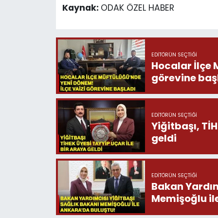
Kaynak:
ODAK ÖZEL HABER
EDITÖRÜN SEÇTIĞI
Hocalar İlçe 
görevine baş
EDITÖRÜN SEÇTIĞI
Yiğitbaşı, Tİ
geldi
EDITÖRÜN SEÇTIĞI
Bakan Yardımc
Memişoğlu il