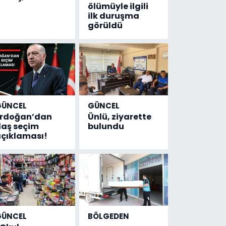
ölümüyle ilgili
ilk duruşma
görüldü
GÜNCEL
GÜNCEL
Erdoğan’dan
Ünlü, ziyarette
laş seçim
bulundu
çıklaması!
GÜNCEL
BÖLGEDEN