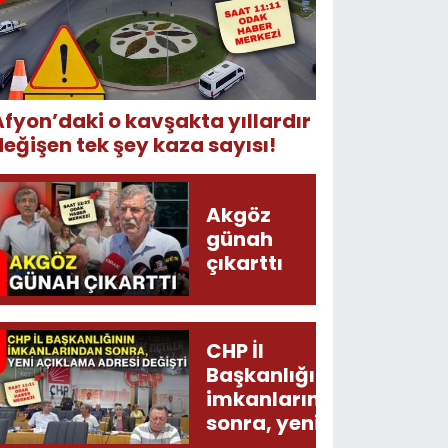
Afyon’daki o kavşakta yıllardır
değişen tek şey kaza sayısı!
Akgöz
günah
çıkarttı
CHP İl
Başkanlığının
imkanlarından
sonra, yeni
açıklama