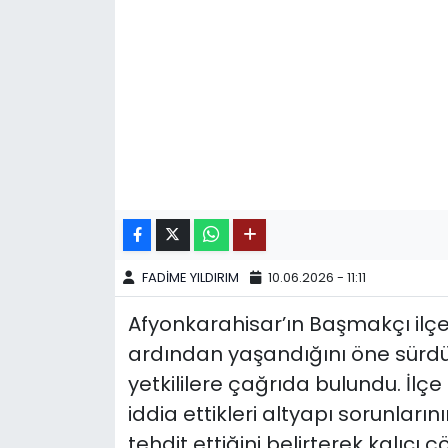
SPOR
11:11 MANŞET
FADİME YILDIRIM
10.06.2026 - 11:11
Afyonkarahisar’ın Başmakçı ilçe
ardından yaşandığını öne sürdük
yetkililere çağrıda bulundu. İlçe
iddia ettikleri altyapı sorunlar
tehdit ettiğini belirterek kalıcı 