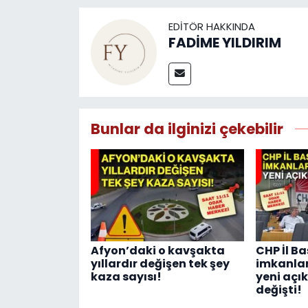
EDITÖR HAKKINDA
FADİME YILDIRIM
Bunlar da ilginizi çekebilir
Afyon’daki o kavşakta
CHP İl Ba
yıllardır değişen tek şey
imkanlar
kaza sayısı!
yeni açı
değişti!