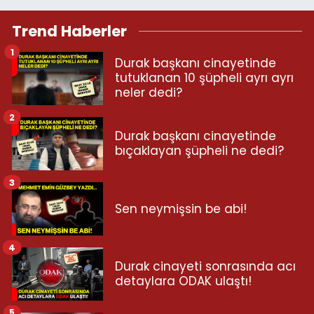
Trend Haberler
1
Durak başkanı cinayetinde
tutuklanan 10 şüpheli ayrı ayrı
neler dedi?
2
Durak başkanı cinayetinde
bıçaklayan şüpheli ne dedi?
3
Sen neymişsin be abi!
4
Durak cinayeti sonrasında acı
detaylara ODAK ulaştı!
5