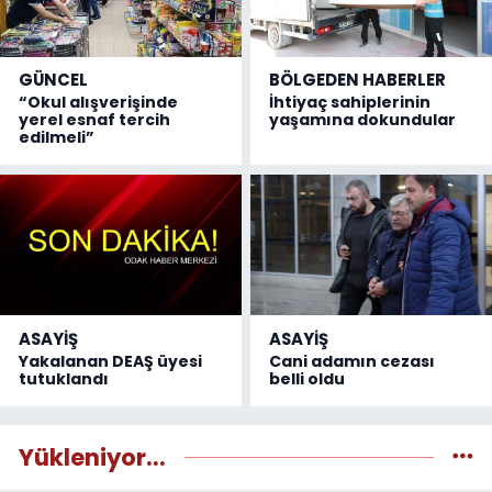
GÜNCEL
BÖLGEDEN HABERLER
“Okul alışverişinde
İhtiyaç sahiplerinin
yerel esnaf tercih
yaşamına dokundular
edilmeli”
ASAYİŞ
ASAYİŞ
Yakalanan DEAŞ üyesi
Cani adamın cezası
tutuklandı
belli oldu
Yükleniyor...