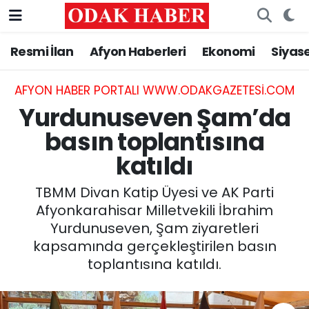
Resmi İlan
Afyon Haberleri
Ekonomi
Siyas
AFYONKARAHİSAR HABERLERİ
Nöbetçi Eczaneler
Resmi İlan
Hava Durumu
AFYON HABER PORTALI WWW.ODAKGAZETESI.COM
Yurdunuseven Şam’da
ASAYİŞ
Trafik Durumu
basın toplantısına
katıldı
GÜNCEL
Süper Lig Puan Durumu ve Fikstür
TBMM Divan Katip Üyesi ve AK Parti
SİYASET
Tüm Manşetler
Afyonkarahisar Milletvekili İbrahim
Yurdunuseven, Şam ziyaretleri
EĞİTİM
Son Dakika Haberleri
kapsamında gerçekleştirilen basın
toplantısına katıldı.
MAGAZİN
Haber Arşivi
SAĞLIK