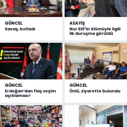
GÜNCEL
ASAYİŞ
Savaş, kutladı
Nur Elif’in ölümüyle ilgili
ilk duruşma görüldü
GÜNCEL
GÜNCEL
Erdoğan’dan flaş seçim
Ünlü, ziyarette bulundu
açıklaması!