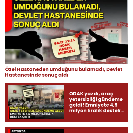
Özel Hastaneden umduğunu bulamadı, Devlet
Hastanesinde sonuç aldı
ODAK yazdı, araç
yetersizliği gündeme
geldi! Emniyete 4,5
milyon liralık destek
çıktı