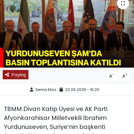
SPOR
11:11 MANŞET
Paylaş
-
+
A
A
Sema Ekici
22.06.2026 - 16:20
TBMM Divan Katip Üyesi ve AK Parti
Afyonkarahisar Milletvekili İbrahim
Yurdunuseven, Suriye’nin başkenti