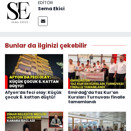
EDITÖR
Sema Ekici
Bunlar da ilginizi çekebilir
Afyon’da feci olay: Küçük
Emirdağ’da Yaz Kur’an
çocuk 6. kattan düştü!
Kursları Turnuvası finalle
tamamlandı