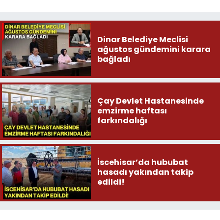
Dinar Belediye Meclisi
ağustos gündemini karara
bağladı
Çay Devlet Hastanesinde
emzirme haftası
farkındalığı
İscehisar’da hububat
hasadı yakından takip
edildi!