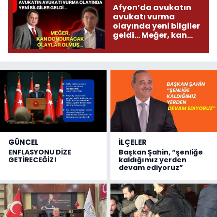
Afyon’da avukatın
avukatı vurma
olayında yeni bilgiler
geldi... Meğer, kan
donduracak olaylar
olmuş...
GÜNCEL
İLÇELER
ENFLASYONU DİZE
Başkan Şahin, “şenliğe
GETİRECEĞİZ!
kaldığımız yerden
devam ediyoruz”