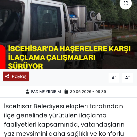
SPOR
11:11 MANŞET
Paylaş
-
+
A
A
FADİME YILDIRIM
30.06.2026 - 09:39
İscehisar Belediyesi ekipleri tarafından
ilçe genelinde yürütülen ilaçlama
faaliyetleri kapsamında, vatandaşların
yaz mevsimini daha sağlıklı ve konforlu