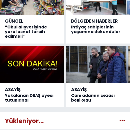
GÜNCEL
BÖLGEDEN HABERLER
“Okul alışverişinde
İhtiyaç sahiplerinin
yerel esnaf tercih
yaşamına dokundular
edilmeli”
ASAYİŞ
ASAYİŞ
Yakalanan DEAŞ üyesi
Cani adamın cezası
tutuklandı
belli oldu
Yükleniyor...