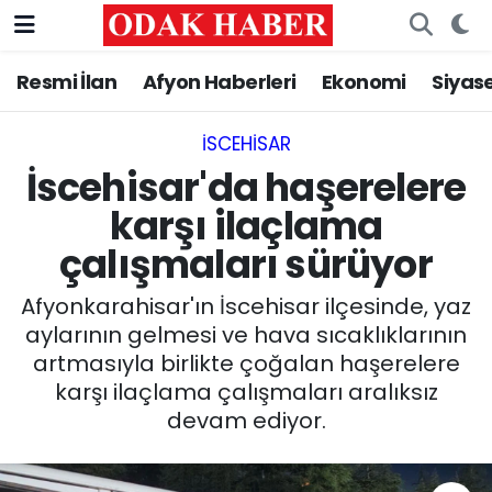
Resmi İlan
Afyon Haberleri
Ekonomi
Siyas
AFYONKARAHİSAR HABERLERİ
Nöbetçi Eczaneler
Resmi İlan
Hava Durumu
İSCEHISAR
İscehisar'da haşerelere
ASAYİŞ
Trafik Durumu
karşı ilaçlama
çalışmaları sürüyor
GÜNCEL
Süper Lig Puan Durumu ve Fikstür
Afyonkarahisar'ın İscehisar ilçesinde, yaz
SİYASET
Tüm Manşetler
aylarının gelmesi ve hava sıcaklıklarının
artmasıyla birlikte çoğalan haşerelere
EĞİTİM
Son Dakika Haberleri
karşı ilaçlama çalışmaları aralıksız
devam ediyor.
MAGAZİN
Haber Arşivi
SAĞLIK