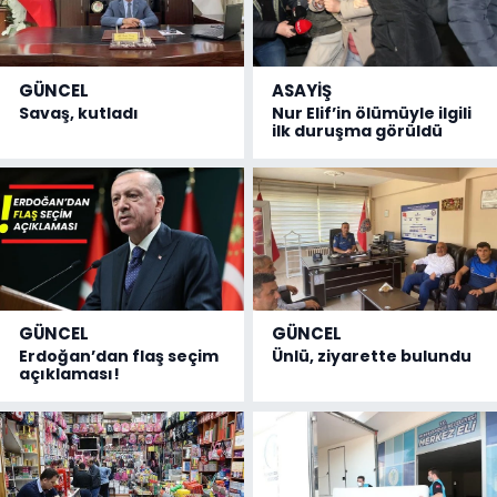
GÜNCEL
ASAYİŞ
Savaş, kutladı
Nur Elif’in ölümüyle ilgili
ilk duruşma görüldü
GÜNCEL
GÜNCEL
Erdoğan’dan flaş seçim
Ünlü, ziyarette bulundu
açıklaması!