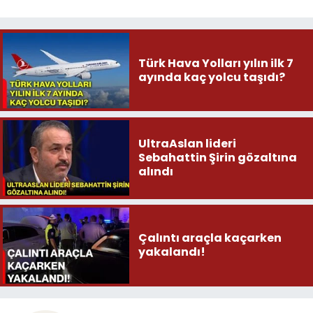
Türk Hava Yolları yılın ilk 7
ayında kaç yolcu taşıdı?
UltraAslan lideri
Sebahattin Şirin gözaltına
alındı
Çalıntı araçla kaçarken
yakalandı!