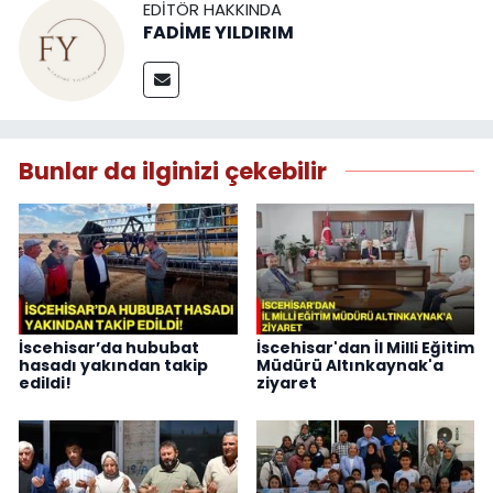
EDITÖR HAKKINDA
FADİME YILDIRIM
Bunlar da ilginizi çekebilir
İscehisar’da hububat
İscehisar'dan İl Milli Eğitim
hasadı yakından takip
Müdürü Altınkaynak'a
edildi!
ziyaret