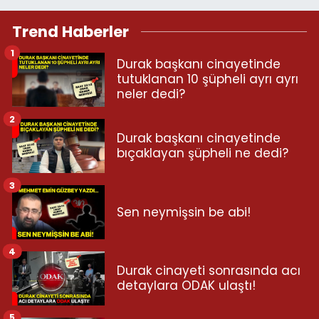
Trend Haberler
1
Durak başkanı cinayetinde
tutuklanan 10 şüpheli ayrı ayrı
neler dedi?
2
Durak başkanı cinayetinde
bıçaklayan şüpheli ne dedi?
3
Sen neymişsin be abi!
4
Durak cinayeti sonrasında acı
detaylara ODAK ulaştı!
5