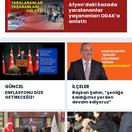
Afyon’daki kazada
yaralananlar
yaşananları ODAK’a
anlattı
GÜNCEL
İLÇELER
ENFLASYONU DİZE
Başkan Şahin, “şenliğe
GETİRECEĞİZ!
kaldığımız yerden
devam ediyoruz”