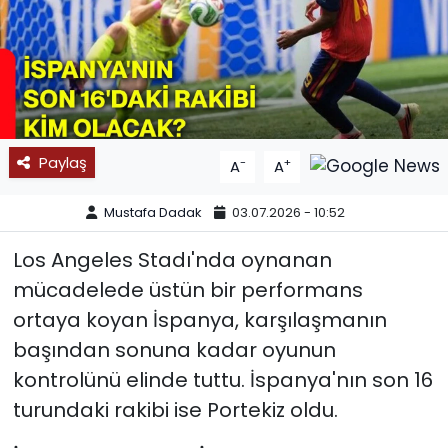
SPOR
11:11 MANŞET
Paylaş
-
+
A
A
Mustafa Dadak
03.07.2026 - 10:52
Los Angeles Stadı'nda oynanan
mücadelede üstün bir performans
ortaya koyan İspanya, karşılaşmanın
başından sonuna kadar oyunun
kontrolünü elinde tuttu. İspanya'nın son 16
turundaki rakibi ise Portekiz oldu.