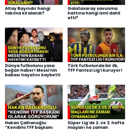
Altay Bayındır hangi
Galatasaray savunma
takıma kiralandı?
hattına hangi ismi dahil
etti?
Dünya futbolunu yasa
Türk futbolunda bir ilk,
boğan haber! Messi’nin
TFF Fantezi Lig’i kuruyor!
babası hayatını kaybetti
Hakan Çalhanoğlu:
Süper Lig'de 2. ve 3. hafta
“Kendimi TFF başkanı
maçları ne zaman