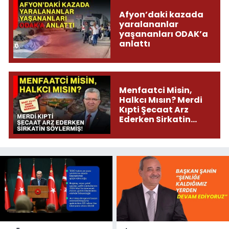
Afyon’daki kazada
yaralananlar
yaşananları ODAK’a
anlattı
Menfaatci Misin,
Halkcı Mısın? Merdi
Kıpti Şecaat Arz
Ederken Sirkatin
Söylermiş!