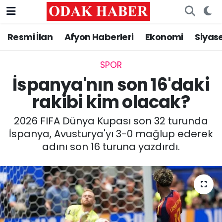
Resmi İlan
Afyon Haberleri
Ekonomi
Siyas
AFYONKARAHİSAR HABERLERİ
Nöbetçi Eczaneler
Resmi İlan
Hava Durumu
SPOR
İspanya'nın son 16'daki
ASAYİŞ
Trafik Durumu
rakibi kim olacak?
GÜNCEL
Süper Lig Puan Durumu ve Fikstür
2026 FIFA Dünya Kupası son 32 turunda
İspanya, Avusturya'yı 3-0 mağlup ederek
SİYASET
Tüm Manşetler
adını son 16 turuna yazdırdı.
EĞİTİM
Son Dakika Haberleri
MAGAZİN
Haber Arşivi
SAĞLIK