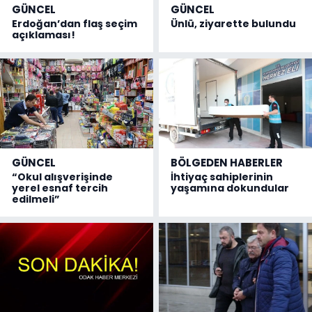
GÜNCEL
GÜNCEL
Erdoğan’dan flaş seçim
Ünlü, ziyarette bulundu
açıklaması!
GÜNCEL
BÖLGEDEN HABERLER
“Okul alışverişinde
İhtiyaç sahiplerinin
yerel esnaf tercih
yaşamına dokundular
edilmeli”