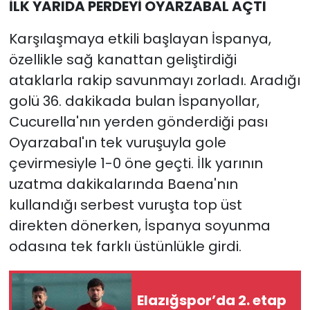
İLK YARIDA PERDEYİ OYARZABAL AÇTI
Karşılaşmaya etkili başlayan İspanya,
özellikle sağ kanattan geliştirdiği
ataklarla rakip savunmayı zorladı. Aradığı
golü 36. dakikada bulan İspanyollar,
Cucurella'nın yerden gönderdiği pası
Oyarzabal'ın tek vuruşuyla gole
çevirmesiyle 1-0 öne geçti. İlk yarının
uzatma dakikalarında Baena'nın
kullandığı serbest vuruşta top üst
direkten dönerken, İspanya soyunma
odasına tek farklı üstünlükle girdi.
Elazığspor’da 2. etap