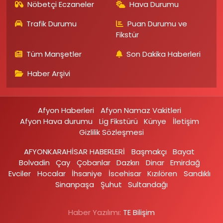
Nöbetçi Eczaneler
Hava Durumu
Trafik Durumu
Puan Durumu ve
Fikstür
Tüm Manşetler
Son Dakika Haberleri
Haber Arşivi
Afyon Haberleri
Afyon Namaz Vakitleri
Afyon Hava durumu
Lig Fikstürü
Künye
İletişim
Gizlilik Sözleşmesi
AFYONKARAHİSAR HABERLERİ
Başmakçı
Bayat
Bolvadin
Çay
Çobanlar
Dazkırı
Dinar
Emirdağ‎
Evciler‎
Hocalar
İhsaniye‎
İscehisar
Kızılören‎
Sandıklı‎
Sinanpaşa
Şuhut
Sultandağı
Haber Yazılımı:
TE Bilişim