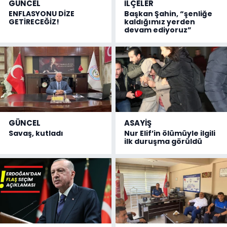
GÜNCEL
İLÇELER
ENFLASYONU DİZE
Başkan Şahin, “şenliğe
GETİRECEĞİZ!
kaldığımız yerden
devam ediyoruz”
GÜNCEL
ASAYİŞ
Savaş, kutladı
Nur Elif’in ölümüyle ilgili
ilk duruşma görüldü