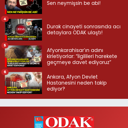
Sen neymişsin be abi!
4
Durak cinayeti sonrasında acı
detaylara ODAK ulaştı!
5
Afyonkarahisar’ın adını
kirletiyorlar: “İlgilileri harekete
geçmeye davet ediyoruz”
6
Ankara, Afyon Devlet
Hastanesini neden takip
ediyor?