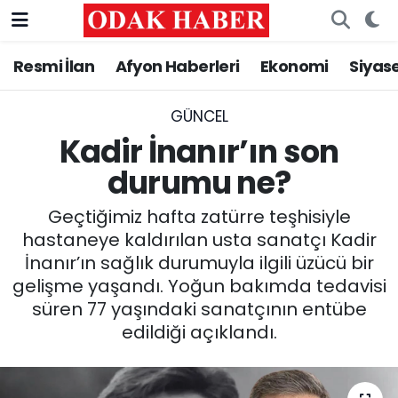
Resmi İlan
Afyon Haberleri
Ekonomi
Siyas
AFYONKARAHİSAR HABERLERİ
Nöbetçi Eczaneler
Resmi İlan
Hava Durumu
GÜNCEL
Kadir İnanır’ın son
ASAYİŞ
Trafik Durumu
durumu ne?
GÜNCEL
Süper Lig Puan Durumu ve Fikstür
Geçtiğimiz hafta zatürre teşhisiyle
hastaneye kaldırılan usta sanatçı Kadir
SİYASET
Tüm Manşetler
İnanır’ın sağlık durumuyla ilgili üzücü bir
gelişme yaşandı. Yoğun bakımda tedavisi
EĞİTİM
Son Dakika Haberleri
süren 77 yaşındaki sanatçının entübe
edildiği açıklandı.
MAGAZİN
Haber Arşivi
SAĞLIK