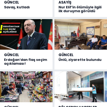
GÜNCEL
ASAYİŞ
Savaş, kutladı
Nur Elif’in ölümüyle ilgili
ilk duruşma görüldü
GÜNCEL
GÜNCEL
Erdoğan’dan flaş seçim
Ünlü, ziyarette bulundu
açıklaması!