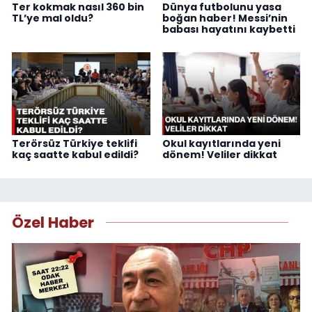
Ter kokmak nasıl 360 bin
Dünya futbolunu yasa
TL’ye mal oldu?
boğan haber! Messi’nin
babası hayatını kaybetti
Terörsüz Türkiye teklifi
Okul kayıtlarında yeni
kaç saatte kabul edildi?
dönem! Veliler dikkat
Özel Haber