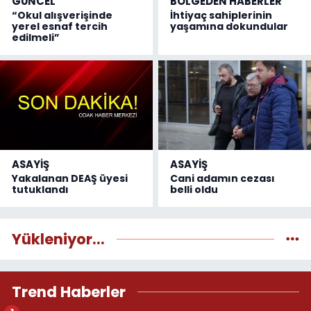
GÜNCEL
BÖLGEDEN HABERLER
“Okul alışverişinde
İhtiyaç sahiplerinin
yerel esnaf tercih
yaşamına dokundular
edilmeli”
ASAYİŞ
ASAYİŞ
Yakalanan DEAŞ üyesi
Cani adamın cezası
tutuklandı
belli oldu
Yükleniyor...
Trend Haberler