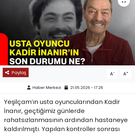
SPOR
11:11 MANŞET
Paylaş
-
+
A
A
Haber Merkezi
21.05.2026 - 17:26
Yeşilçam’ın usta oyuncularından Kadir
İnanır, geçtiğimiz günlerde
rahatsızlanmasının ardından hastaneye
kaldırılmıştı. Yapılan kontroller sonrası