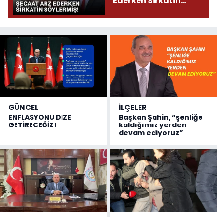
Ederken Sirkatin
Söylermiş!
GÜNCEL
İLÇELER
ENFLASYONU DİZE
Başkan Şahin, “şenliğe
GETİRECEĞİZ!
kaldığımız yerden
devam ediyoruz”