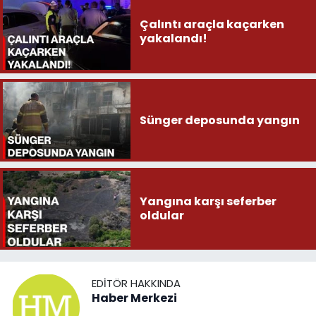
Çalıntı araçla kaçarken
yakalandı!
Sünger deposunda yangın
Yangına karşı seferber
oldular
EDITÖR HAKKINDA
Haber Merkezi