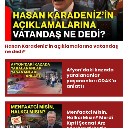
Hasan Karadeniz’in açıklamalarına vatandaş
ne dedi?
Afyon’daki kazada
yaralananlar
yaşananları ODAK’a
anlattı
Menfaatci Misin,
Halkcı Mısın? Merdi
Kıpti Şecaat Arz