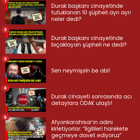
1
Durak başkanı cinayetinde
tutuklanan 10 şüpheli ayrı ayrı
neler dedi?
2
Durak başkanı cinayetinde
bıçaklayan şüpheli ne dedi?
3
Sen neymişsin be abi!
4
Durak cinayeti sonrasında acı
detaylara ODAK ulaştı!
5
Afyonkarahisar’ın adını
kirletiyorlar: “İlgilileri harekete
geçmeye davet ediyoruz”