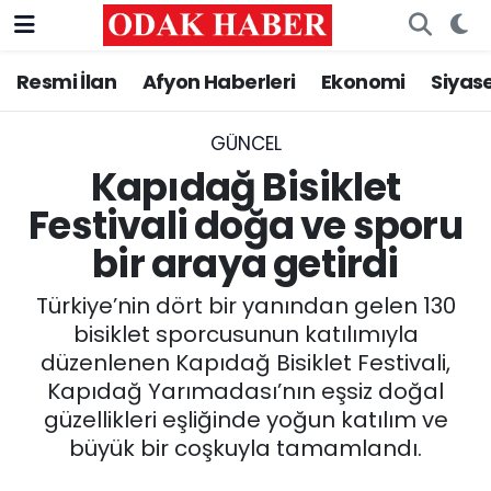
Resmi İlan
Afyon Haberleri
Ekonomi
Siyas
AFYONKARAHİSAR HABERLERİ
Nöbetçi Eczaneler
Resmi İlan
Hava Durumu
GÜNCEL
Kapıdağ Bisiklet
ASAYİŞ
Trafik Durumu
Festivali doğa ve sporu
bir araya getirdi
GÜNCEL
Süper Lig Puan Durumu ve Fikstür
Türkiye’nin dört bir yanından gelen 130
SİYASET
Tüm Manşetler
bisiklet sporcusunun katılımıyla
düzenlenen Kapıdağ Bisiklet Festivali,
EĞİTİM
Son Dakika Haberleri
Kapıdağ Yarımadası’nın eşsiz doğal
güzellikleri eşliğinde yoğun katılım ve
MAGAZİN
Haber Arşivi
büyük bir coşkuyla tamamlandı.
SAĞLIK