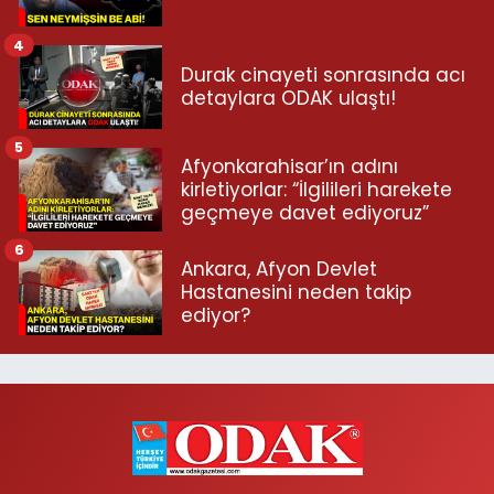
4
Durak cinayeti sonrasında acı
detaylara ODAK ulaştı!
5
Afyonkarahisar’ın adını
kirletiyorlar: “İlgilileri harekete
geçmeye davet ediyoruz”
6
Ankara, Afyon Devlet
Hastanesini neden takip
ediyor?