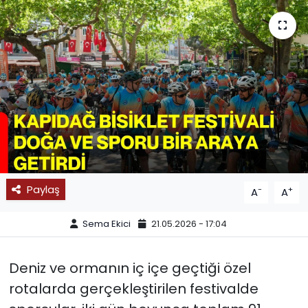
SPOR
11:11 MANŞET
Paylaş
-
+
A
A
Sema Ekici
21.05.2026 - 17:04
Deniz ve ormanın iç içe geçtiği özel
rotalarda gerçekleştirilen festivalde