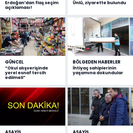
Erdoğan’dan flaş seçim
Ünlü, ziyarette bulundu
açıklaması!
GÜNCEL
BÖLGEDEN HABERLER
“Okul alışverişinde
İhtiyaç sahiplerinin
yerel esnaf tercih
yaşamına dokundular
edilmeli”
ASAYİŞ
ASAYİŞ