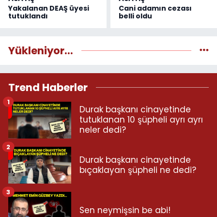
Yakalanan DEAŞ üyesi
Cani adamın cezası
tutuklandı
belli oldu
Yükleniyor...
Trend Haberler
1
Durak başkanı cinayetinde
tutuklanan 10 şüpheli ayrı ayrı
neler dedi?
2
Durak başkanı cinayetinde
bıçaklayan şüpheli ne dedi?
3
Sen neymişsin be abi!