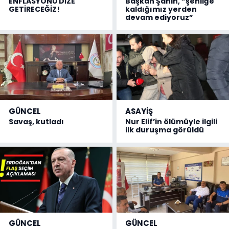
ENFLASYONU DİZE
Başkan Şahin, “şenliğe
GETİRECEĞİZ!
kaldığımız yerden
devam ediyoruz”
GÜNCEL
ASAYİŞ
Savaş, kutladı
Nur Elif’in ölümüyle ilgili
ilk duruşma görüldü
GÜNCEL
GÜNCEL