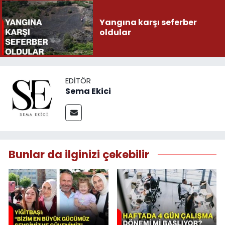
Yangına karşı seferber
oldular
EDITÖR
Sema Ekici
Bunlar da ilginizi çekebilir