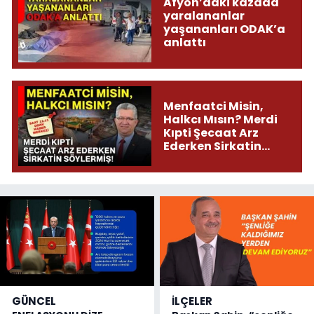
Afyon’daki kazada
yaralananlar
yaşananları ODAK’a
anlattı
Menfaatci Misin,
Halkcı Mısın? Merdi
Kıpti Şecaat Arz
Ederken Sirkatin
Söylermiş!
GÜNCEL
İLÇELER