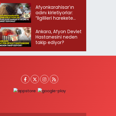
Afyonkarahisar’ın
adını kirletiyorlar:
“İlgilileri harekete
geçmeye davet
ediyoruz”
Ankara, Afyon Devlet
Hastanesini neden
takip ediyor?