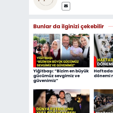
Bunlar da ilginizi çekebilir
Yiğitbaşı: “Bizim en büyük
Haftada 
gücümüz sevgimiz ve
dönemi m
güvenimiz”