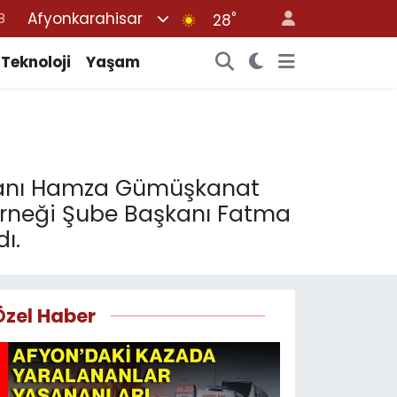
Afyonkarahisar
°
28
8
2
Teknoloji
Yaşam
8
3
4
aşkanı Hamza Gümüşkanat
Derneği Şube Başkanı Fatma
ı.
Özel Haber