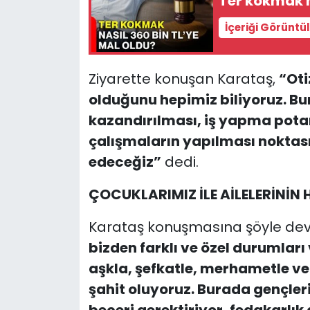
Ter kokmak n
İçeriği Görüntü
Ziyarette konuşan Karataş,
“Oti
olduğunu hepimiz biliyoruz. Bu
kazandırılması, iş yapma pota
çalışmaların yapılması noktas
edeceğiz”
dedi.
ÇOCUKLARIMIZ İLE AİLELERİNİN
Karataş konuşmasına şöyle dev
bizden farklı ve özel durumlar
aşkla, şefkatle, merhametle ve
şahit oluyoruz. Burada gençleri