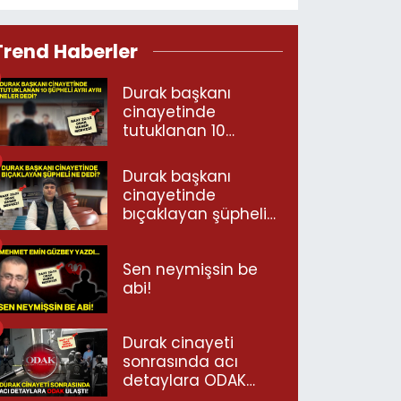
Trend Haberler
Durak başkanı
cinayetinde
tutuklanan 10
şüpheli ayrı ayrı
neler dedi?
Durak başkanı
cinayetinde
bıçaklayan şüpheli
ne dedi?
Sen neymişsin be
abi!
Durak cinayeti
sonrasında acı
detaylara ODAK
ulaştı!