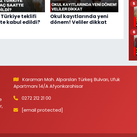
5
Türkiye teklifi
Okul kayıtlarında yeni
te kabul edildi?
dönem! Veliler dikkat
6
Karaman Mah. Alparslan Türkeş Bulvarı, Ufuk
Apartmanı 14/A Afyonkarahisar
0272 212 21 00
e
r,
[email protected]