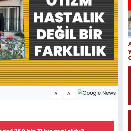
-
+
A
A