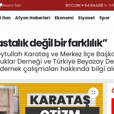
Resmi İlan
DOLAR
47,7436
%0.1
EURO
55,2510
%0.3
 İlan
Afyon Haberleri
Ekonomi
Siyaset
Spor
STERLİN
64,4811
%0.3
GRAM ALTIN
6660.55
%0.0
talık değil bir farklılık”
BİST100
13.779
%-1
 Beytullah Karataş ve Merkez İlçe B
cuklar Derneği ve Türkiye Beyazay 
 dernek çalışmaları hakkında bilgi ald