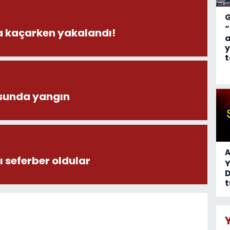
“
la kaçarken yakalandı!
a
y
t
sunda yangın
A
 seferber oldular
D
t