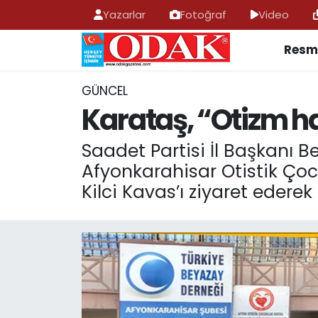
Yazarlar
Fotoğraf
Video
Resmi
AFYONKARAHİSAR HABERLERİ
Nöbetçi Eczaneler
Resmi İlan
Hava Durumu
GÜNCEL
Karataş, “Otizm has
ASAYİŞ
Trafik Durumu
Saadet Partisi İl Başkanı
GÜNCEL
Süper Lig Puan Durumu ve Fikstür
Afyonkarahisar Otistik Ço
Kilci Kavas’ı ziyaret ederek
SİYASET
Tüm Manşetler
EĞİTİM
Son Dakika Haberleri
MAGAZİN
Haber Arşivi
SAĞLIK