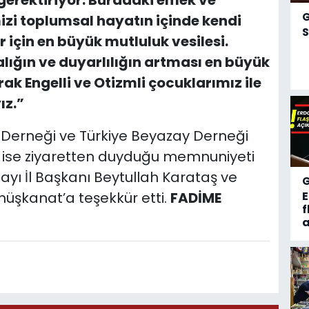
 gerektiriyor. Buradaki emek ve
izi toplumsal hayatın içinde kendi
S
 için en büyük mutluluk vesilesi.
lığın ve duyarlılığın artması en büyük
ak Engelli ve Otizmli çocuklarımız ile
ız.”
 Derneği ve Türkiye Beyazay Derneği
 ise ziyaretten duyduğu memnuniyeti
ayı İl Başkanı Beytullah Karataş ve
üşkanat’a teşekkür etti.
FADİME
f
a