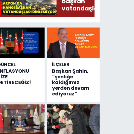
Ederken
başkan
Sirkatin
vatandaşları
Söylermiş!
dinlemiyor?
GÜNCEL
İLÇELER
ENFLASYONU
Başkan Şahin,
İZE
“şenliğe
ETİRECEĞİZ!
kaldığımız
yerden devam
ediyoruz”