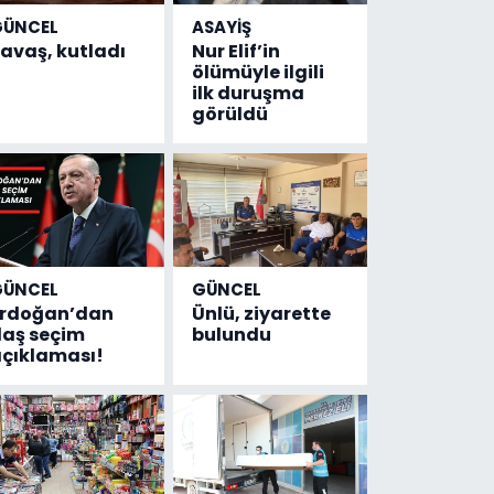
GÜNCEL
ASAYİŞ
avaş, kutladı
Nur Elif’in
ölümüyle ilgili
ilk duruşma
görüldü
GÜNCEL
GÜNCEL
Erdoğan’dan
Ünlü, ziyarette
laş seçim
bulundu
çıklaması!