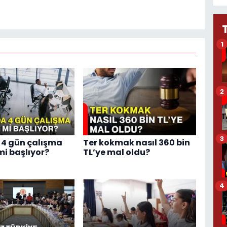
1
2
3
4 gün çalışma
Ter kokmak nasıl 360 bin
i başlıyor?
TL’ye mal oldu?
4