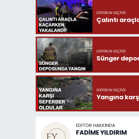
EDITÖRÜN SEÇTIĞI
Çalıntı araç
EDITÖRÜN SEÇTIĞI
Sünger depo
EDITÖRÜN SEÇTIĞI
Yangına karşı
EDITÖR HAKKINDA
FADİME YILDIRIM