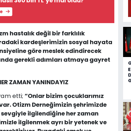
asıl 360 bin TL’ye mal oldu?
le
zm hastalık değil bir farklılık
radaki kardeşlerimizin sosyal hayata
nsiyeline göre meslek edindirecek
ında gerekli adımları atmaya gayret
D
G
 HER ZAMAN YANINDAYIZ
am etti;
“Onlar bizim çocuklarımız
ı var. Otizm Derneğimizin şehrimizde
 sevgiyle ilgilendiğine her zaman
mizle ilgilenmek ayrı bir yetenek ve