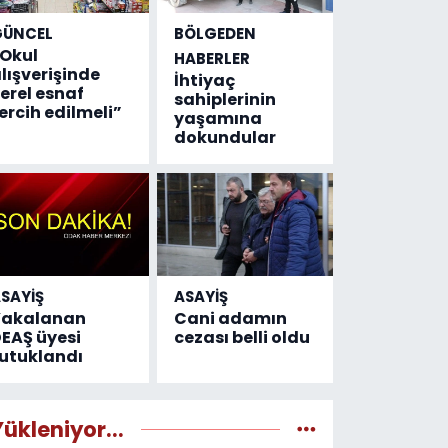
GÜNCEL
BÖLGEDEN
Okul
HABERLER
lışverişinde
İhtiyaç
erel esnaf
sahiplerinin
ercih edilmeli”
yaşamına
dokundular
SAYİŞ
ASAYİŞ
Yakalanan
Cani adamın
EAŞ üyesi
cezası belli oldu
utuklandı
Yükleniyor...