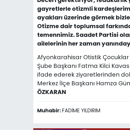
beceri gerektiriyor, fedakarlık
gayretlerle otizmli kardeşlerim
ayakları üzerinde görmek bizler
Otizme dair toplumsal farkında
temennimiz. Saadet Partisi olar
ailelerinin her zaman yanınday
Afyonkarahisar Otistik Çocuklar
Şube Başkanı Fatma Kilci Kavas
ifade ederek ziyaretlerinden dol
Merkez İlçe Başkanı Hamza Güm
ÖZKARAN
Muhabir:
FADİME YILDIRIM