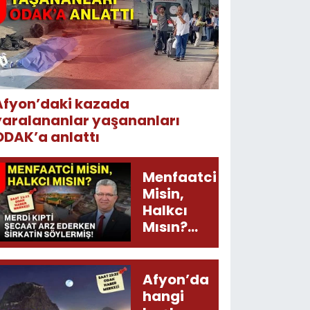
Afyon’daki kazada
yaralananlar yaşananları
ODAK’a anlattı
Menfaatci
Misin,
Halkcı
Mısın?
Merdi
Kıpti
Şecaat
Afyon’da
Arz
hangi