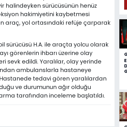
yir halindeyken sürücüsünün henüz
eksiyon hakimiyetini kaybetmesi
n araç, yol ortasındaki refüje çarparak
sürücüsü H.A. ile araçta yolcu olarak
ayı görenlerin ihbarı üzerine olay
i sevk edildi. Yaralılar, olay yerinde
D
rdından ambulanslarla hastaneye
G
ı. Hastanede tedavi gören yaralılardan
lunduğu ve durumunun ağır olduğu
darma tarafından inceleme başlatıldı.