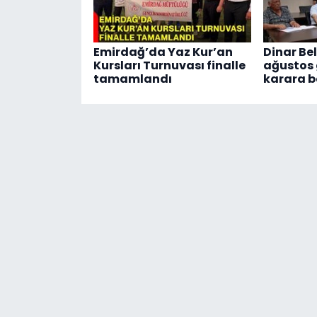
Emirdağ’da Yaz Kur’an
Dinar Bel
Kursları Turnuvası finalle
ağustos
tamamlandı
karara b