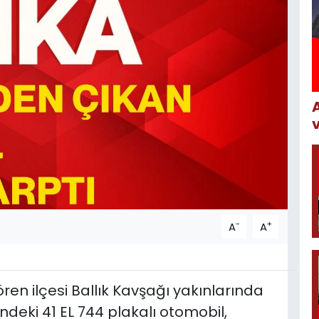
-
+
A
A
lören ilçesi Ballık Kavşağı yakınlarında
ndeki 41 EL 744 plakalı otomobil,