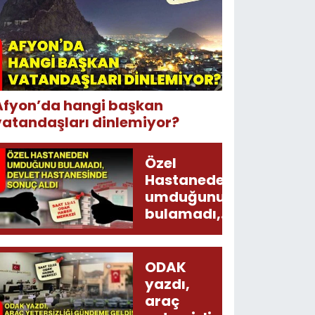
Afyon’da hangi başkan
vatandaşları dinlemiyor?
Özel
Hastaneden
umduğunu
bulamadı,
Devlet
Hastanesinde
sonuç aldı
ODAK
yazdı,
araç