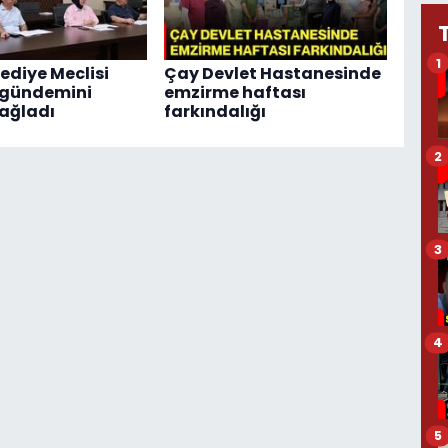
1
ediye Meclisi
Çay Devlet Hastanesinde
 gündemini
emzirme haftası
ağladı
farkındalığı
2
3
4
5