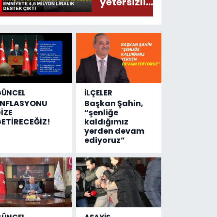
yetersizliği
gündeme
geldi!
Emniyete
4,5 milyon
liralık
destek
çıktı
GÜNCEL
İLÇELER
ENFLASYONU
Başkan Şahin,
İZE
“şenliğe
ETİRECEĞİZ!
kaldığımız
yerden devam
ediyoruz”