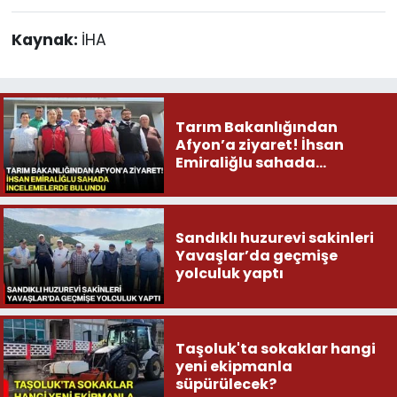
Kaynak:
İHA
Tarım Bakanlığından
Afyon’a ziyaret! İhsan
Emiraliğlu sahada
incelemelerde bulundu
Sandıklı huzurevi sakinleri
Yavaşlar’da geçmişe
yolculuk yaptı
Taşoluk'ta sokaklar hangi
yeni ekipmanla
süpürülecek?