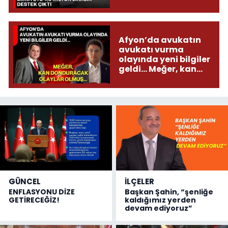
çıktı
Afyon’da avukatın
avukatı vurma
olayında yeni bilgiler
geldi... Meğer, kan
donduracak olaylar
olmuş...
GÜNCEL
İLÇELER
ENFLASYONU DİZE
Başkan Şahin, “şenliğe
GETİRECEĞİZ!
kaldığımız yerden
devam ediyoruz”