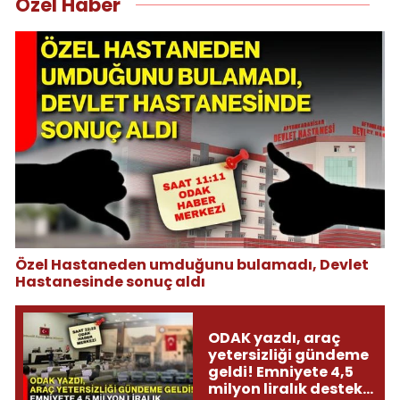
Özel Haber
Özel Hastaneden umduğunu bulamadı, Devlet
Hastanesinde sonuç aldı
ODAK yazdı, araç
yetersizliği gündeme
geldi! Emniyete 4,5
milyon liralık destek