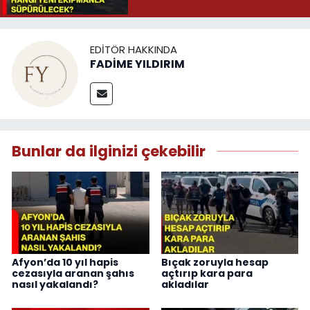
EDITÖR HAKKINDA
FADİME YILDIRIM
Bunlar da ilginizi çekebilir
Afyon’da 10 yıl hapis
Bıçak zoruyla hesap
cezasıyla aranan şahıs
açtırıp kara para
nasıl yakalandı?
akladılar