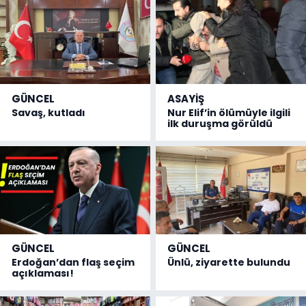
GÜNCEL
ASAYİŞ
Savaş, kutladı
Nur Elif’in ölümüyle ilgili
ilk duruşma görüldü
GÜNCEL
GÜNCEL
Erdoğan’dan flaş seçim
Ünlü, ziyarette bulundu
açıklaması!