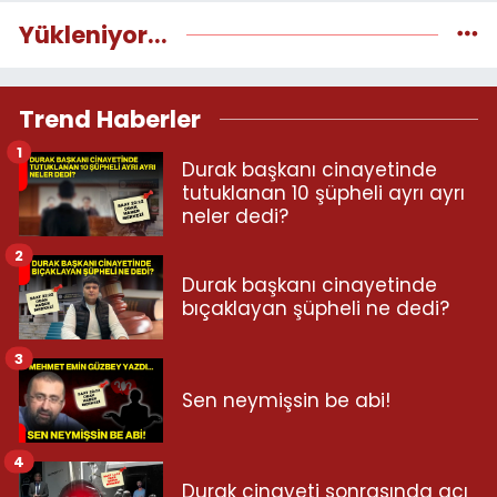
Yükleniyor...
Trend Haberler
1
Durak başkanı cinayetinde
tutuklanan 10 şüpheli ayrı ayrı
neler dedi?
2
Durak başkanı cinayetinde
bıçaklayan şüpheli ne dedi?
3
Sen neymişsin be abi!
4
Durak cinayeti sonrasında acı