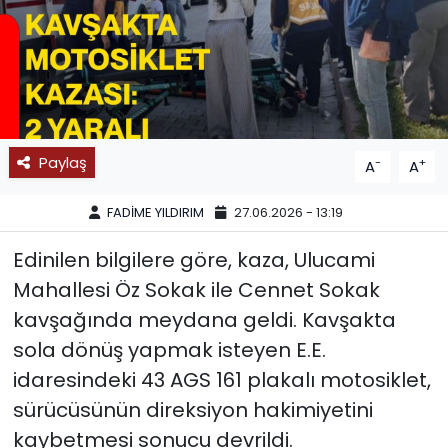
SPOR
11:11 MANŞET
Paylaş
-
+
A
A
FADİME YILDIRIM
27.06.2026 - 13:19
Edinilen bilgilere göre, kaza, Ulucami
Mahallesi Öz Sokak ile Cennet Sokak
kavşağında meydana geldi. Kavşakta
sola dönüş yapmak isteyen E.E.
idaresindeki 43 AGS 161 plakalı motosiklet,
sürücüsünün direksiyon hakimiyetini
kaybetmesi sonucu devrildi.