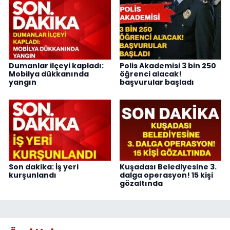
Dumanlar ilçeyi kapladı:
Polis Akademisi 3 bin 250
Mobilya dükkanında
öğrenci alacak!
yangın
başvurular başladı
Son dakika: İş yeri
Kuşadası Belediyesine 3.
kurşunlandı
dalga operasyon! 15 kişi
gözaltında