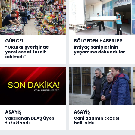
GÜNCEL
BÖLGEDEN HABERLER
“Okul alışverişinde
İhtiyaç sahiplerinin
yerel esnaf tercih
yaşamına dokundular
edilmeli”
ASAYİŞ
ASAYİŞ
Yakalanan DEAŞ üyesi
Cani adamın cezası
tutuklandı
belli oldu