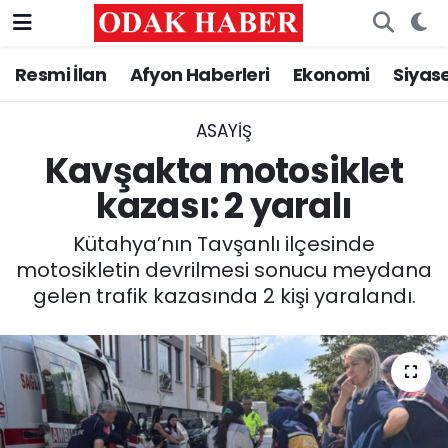
Resmi İlan
Afyon Haberleri
Ekonomi
Siyas
AFYONKARAHİSAR HABERLERİ
Nöbetçi Eczaneler
Resmi İlan
Hava Durumu
ASAYİŞ
Kavşakta motosiklet
ASAYİŞ
Trafik Durumu
kazası: 2 yaralı
GÜNCEL
Süper Lig Puan Durumu ve Fikstür
Kütahya’nın Tavşanlı ilçesinde
motosikletin devrilmesi sonucu meydana
SİYASET
Tüm Manşetler
gelen trafik kazasında 2 kişi yaralandı.
EĞİTİM
Son Dakika Haberleri
MAGAZİN
Haber Arşivi
SAĞLIK