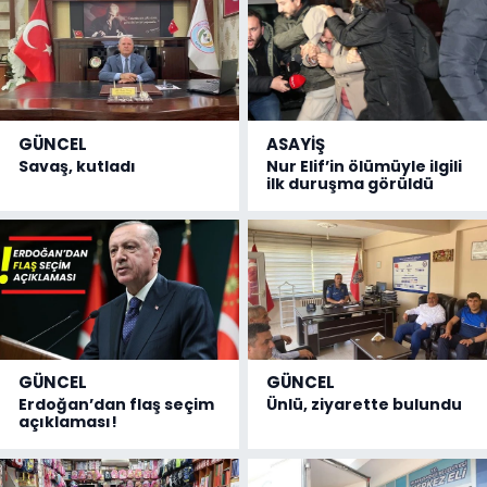
GÜNCEL
ASAYİŞ
Savaş, kutladı
Nur Elif’in ölümüyle ilgili
ilk duruşma görüldü
GÜNCEL
GÜNCEL
Erdoğan’dan flaş seçim
Ünlü, ziyarette bulundu
açıklaması!