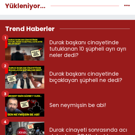
Yükleniyor...
Trend Haberler
1
Durak başkanı cinayetinde
tutuklanan 10 şüpheli ayrı ayrı
neler dedi?
2
Durak başkanı cinayetinde
bıçaklayan şüpheli ne dedi?
3
Sen neymişsin be abi!
4
Durak cinayeti sonrasında acı