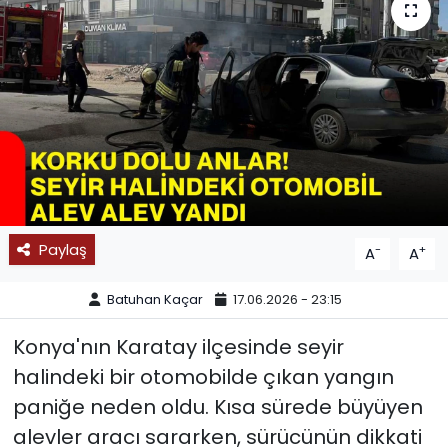
SPOR
11:11 MANŞET
Paylaş
-
+
A
A
Batuhan Kaçar
17.06.2026 - 23:15
Konya'nın Karatay ilçesinde seyir
halindeki bir otomobilde çıkan yangın
paniğe neden oldu. Kısa sürede büyüyen
alevler aracı sararken, sürücünün dikkati