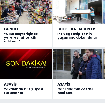
GÜNCEL
BÖLGEDEN HABERLER
“Okul alışverişinde
İhtiyaç sahiplerinin
yerel esnaf tercih
yaşamına dokundular
edilmeli”
ASAYİŞ
ASAYİŞ
Yakalanan DEAŞ üyesi
Cani adamın cezası
tutuklandı
belli oldu