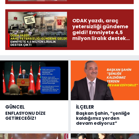
ODAK yazdı, araç
yetersizliği gündeme
geldi! Emniyete 4,5
milyon liralık destek
çıktı
GÜNCEL
İLÇELER
ENFLASYONU DİZE
Başkan Şahin, “şenliğe
GETİRECEĞİZ!
kaldığımız yerden
devam ediyoruz”