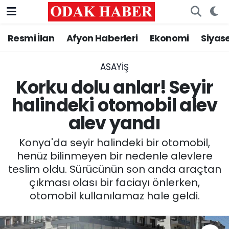
Resmi İlan
Afyon Haberleri
Ekonomi
Siyas
AFYONKARAHİSAR HABERLERİ
Nöbetçi Eczaneler
Resmi İlan
Hava Durumu
ASAYİŞ
Korku dolu anlar! Seyir
ASAYİŞ
Trafik Durumu
halindeki otomobil alev
alev yandı
GÜNCEL
Süper Lig Puan Durumu ve Fikstür
Konya'da seyir halindeki bir otomobil,
SİYASET
Tüm Manşetler
henüz bilinmeyen bir nedenle alevlere
teslim oldu. Sürücünün son anda araçtan
EĞİTİM
Son Dakika Haberleri
çıkması olası bir faciayı önlerken,
otomobil kullanılamaz hale geldi.
MAGAZİN
Haber Arşivi
SAĞLIK